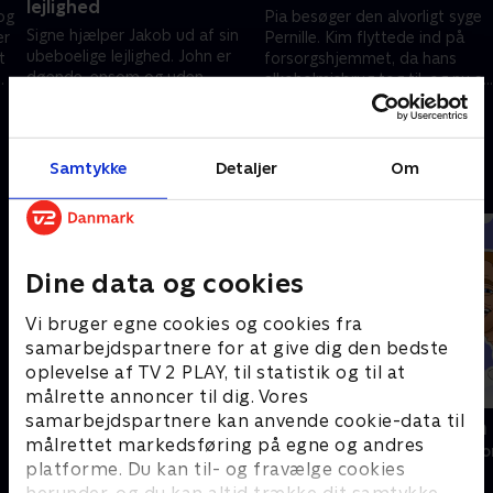
lejlighed
og
Pia besøger den alvorligt syge
Signe hjælper Jakob ud af sin
er
Pernille. Kim flyttede ind på
ubeboelige lejlighed. John er
t
forsorgshjemmet, da hans
døende, ensom og uden
alkoholmisbrug tog til, og nu er
penge, og Jan er kommet på
han klar til at rykke videre.
28. februar 2026 • 17 min
benene igen efter et ophold på
21. februar 2026 • 19 min
forsorgshjemmet.
Samtykke
Detaljer
Om
Andre så også
Dine data og cookies
Vi bruger egne cookies og cookies fra
samarbejdspartnere for at give dig den bedste
oplevelse af TV 2 PLAY, til statistik og til at
målrette annoncer til dig. Vores
samarbejdspartnere kan anvende cookie-data til
En have i gave
Fotovognen
målrettet markedsføring på egne og andres
Livsstil • 3 sæsoner
Livsstil • 2 sæs
platforme. Du kan til- og fravælge cookies