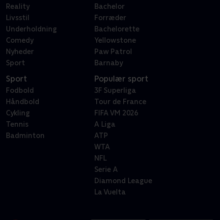
Reality
Bachelor
Livsstil
Forræder
Underholdning
Bachelorette
Comedy
Yellowstone
Nyheder
Paw Patrol
Sport
Barnaby
Sport
Populær sport
Fodbold
3F Superliga
Håndbold
Tour de France
Cykling
FIFA VM 2026
Tennis
A Liga
Badminton
ATP
WTA
NFL
Serie A
Diamond League
La Vuelta