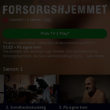
•
Livsstil
•
1 sæson
•
Prøv TV 2 Play*
*Kræver pakken Basis. Administrer dit abonnement på Mit TV 2.
S1:E3 • På egne ben
Pia besøger den alvorligt syge Pernille. Kim flyttede ind på
forsorgshjemmet, da hans alkoholmisbrug tog til,
...
Læs mere
Sæson 1
2. Sundhedsskadelig
3. På egne ben