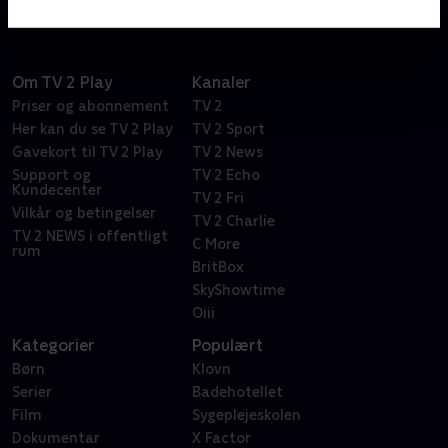
Om TV 2 Play
Kanaler
Priser og abonnement
TV 2
Her kan du se TV 2 Play
TV 2 Sport
Gavekort til TV 2 Play
TV 2 News
Support og
TV 2 Echo
Kundecenter
TV 2 Fri
Vilkår og betingelser
TV 2 Charlie
TV 2 NEWS i offentligt
C More
rum
BritBox
SkyShowtime
Oiii
Kategorier
Populært
Børn
Klovn
Serier
Badehotellet
Film
Sygeplejeskolen
Dokumentar
X Factor