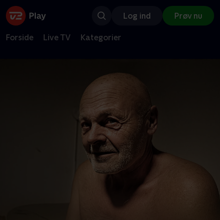
Log ind
Prøv nu
Forside
Live TV
Kategorier