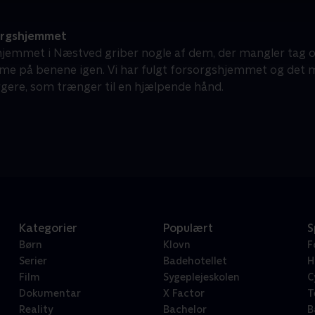
rgshjemmet
jemmet i Næstved griber nogle af dem, der mangler tag o
mme på benene igen. Vi har fulgt forsorgshjemmet og det m
ere, som trænger til en hjælpende hånd.
Kategorier
Populært
S
Børn
Klovn
F
Serier
Badehotellet
H
Film
Sygeplejeskolen
C
Dokumentar
X Factor
T
Reality
Bachelor
B