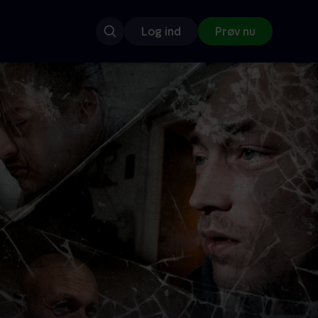
Log ind
Prøv nu