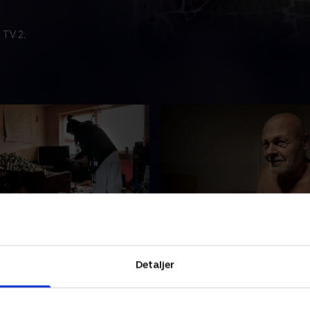
 TV 2.
edsskadelig lejlighed
3. På egne ben
lper Jakob ud af sin
Pia besøger den alvorligt sy
Detaljer
e lejlighed. John er døende,
Pernille. Kim flyttede ind på
uden penge, og Jan er
forsorgshjemmet, da hans
 benene igen efter et
alkoholmisbrug tog til, og n