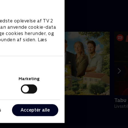
edste oplevelse af TV 2
e kan anvende cookie-data
ge cookies herunder, og
 bunden af siden. Læs
Marketing
ommer til salg
Tabu
ivsstil • 2 sæsoner
Livssti
s
Acceptér alle