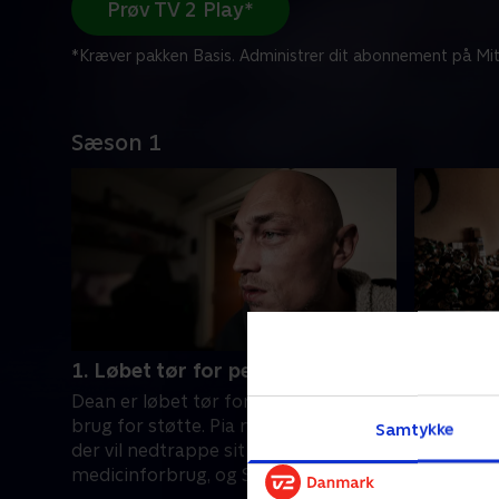
Prøv TV 2 Play*
*Kræver pakken Basis. Administrer dit abonnement på Mit
Sæson 1
1. Løbet tør for penge
2. Sundh
Dean er løbet tør for penge og har
Signe hjæ
brug for støtte. Pia møder Christina,
ubeboelig
Samtykke
der vil nedtrappe sit hash- og
ensom og 
medicinforbrug, og Signe opsøger en
kommet på