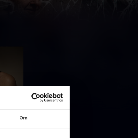
ge
Om
u er han