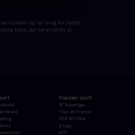
ver hovedet og har brug for støtte
obile team, der kører ud for at
port
Populær sport
odbold
3F Superliga
åndbold
Tour de France
ykling
FIFA VM 2026
ennis
A Liga
adminton
ATP