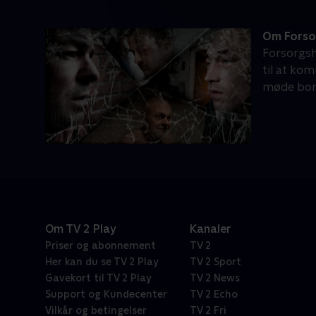
Om Forso
Forsorgsh
til at ko
møde borg
Om TV 2 Play
Kanaler
Priser og abonnement
TV 2
Her kan du se TV 2 Play
TV 2 Sport
Gavekort til TV 2 Play
TV 2 News
Support og Kundecenter
TV 2 Echo
Vilkår og betingelser
TV 2 Fri