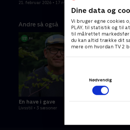
mand i en skov.
ophold p
21. februar 2026 • 17 min
21. februa
Dine data og coo
Vi bruger egne cookies o
Andre så også
PLAY, til statistik og ti
til målrettet markedsfør
du kan altid trække dit s
mere om hvordan TV 2 be
Nødvendig
En have i gave
Livsstil • 3 sæsoner