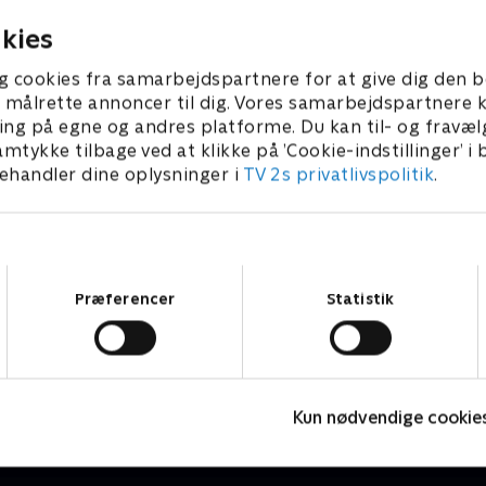
å forsorgshjemmet.
klar til at rykke videre.
r 2026 • 19 min
28. februar 2026 • 17 min
kies
g cookies fra samarbejdspartnere for at give dig den b
l at målrette annoncer til dig. Vores samarbejdspartner
ing på egne og andres platforme. Du kan til- og fravæl
amtykke tilbage ved at klikke på ’Cookie-indstillinger’ i
handler dine oplysninger i
TV 2s privatlivspolitik
.
Samtykkevalg
Præferencer
Statistik
Fotovognen
S
Livsstil • 2 sæsoner
L
Kun nødvendige cookie