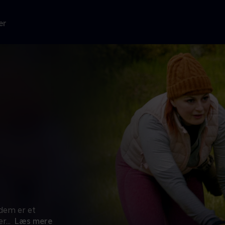
er
f dem er et
er
...
Læs mere