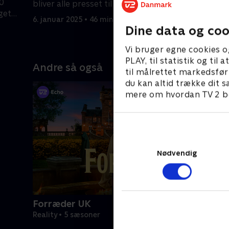
00
bliver alle presset til det yderste.
må foretag
get
spillet
6. januar 2025 • 46 min
13. januar
Dine data og coo
Vi bruger egne cookies o
PLAY, til statistik og ti
Andre så også
til målrettet markedsfør
du kan altid trække dit s
mere om hvordan TV 2 be
Nødvendig
Forræder UK
Reality • 5 sæsoner