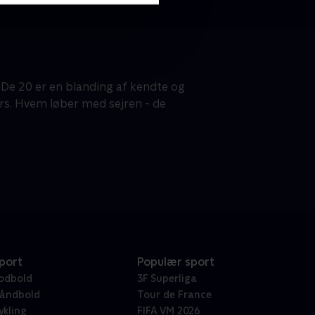
nd. De 20 er en blanding af kendte og
rs. Hvem løber med sejren - de
port
Populær sport
odbold
3F Superliga
åndbold
Tour de France
ykling
FIFA VM 2026