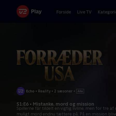
Forside
Live TV
Kategori
•
Reality
•
2 sæsoner
•
S1:E6 • Mistanke, mord og mission
Spillerne får tildelt en vigtig livline, men for tre a
muligt mord endnu tættere på. På en mission bliv