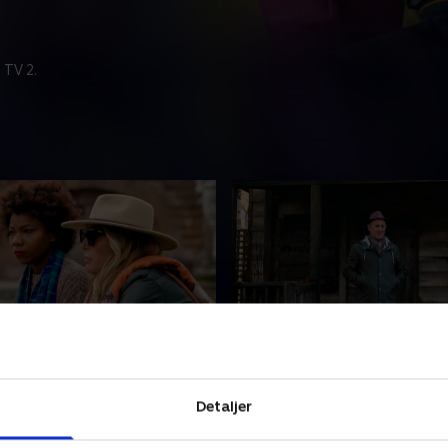
 TV 2.
en falder
8. Rygtet løber
ræderne har svært ved at
En spiller skal træffe den ul
Detaljer
aden ved det runde bord,
beslutning, mens et rygte 
erne går højt. Forræderne
mistanke om en forræder. E