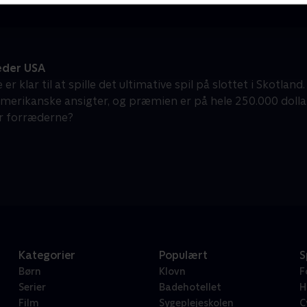
der USA
e er klar til at spille det ultimative spil på slottet i Skotla
merikanske ansigter, og præmien er på hele 250.000 dolla
ler forræderne?
Kategorier
Populært
S
Børn
Klovn
F
Serier
Badehotellet
H
Film
Sygeplejeskolen
C