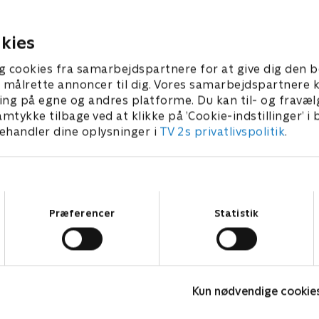
e det ultimative tvist i
mission venter, og det sam
det runde bord
 2025 • 57 min
20. januar 2025 • 58 min
kies
g cookies fra samarbejdspartnere for at give dig den b
l at målrette annoncer til dig. Vores samarbejdspartner
ing på egne og andres platforme. Du kan til- og fravæl
amtykke tilbage ved at klikke på ’Cookie-indstillinger’ i
handler dine oplysninger i
TV 2s privatlivspolitik
.
Samtykkevalg
Præferencer
Statistik
Forræder
F
Kun nødvendige cookie
Reality • 4 sæsoner
R