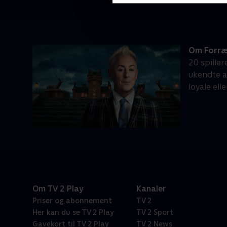
Om Forræ
20 spiller
ukendte a
loyale el
Om TV 2 Play
Kanaler
Priser og abonnement
TV 2
Her kan du se TV 2 Play
TV 2 Sport
Gavekort til TV 2 Play
TV 2 News