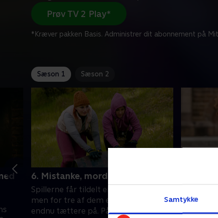
Prøv TV 2 Play*
*Kræver pakken Basis. Administrer dit abonnement på Mit
Sæson 1
Sæson 2
 med
6. Mistanke, mord og mission
7. Facad
Spillerne får tildelt en vigtig livline,
En af for
Samtykke
men for tre af dem er et muligt mord
holde fac
ns
endnu tættere på. På en mission
hvor bølg