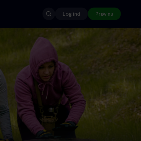
Log ind
Prøv nu