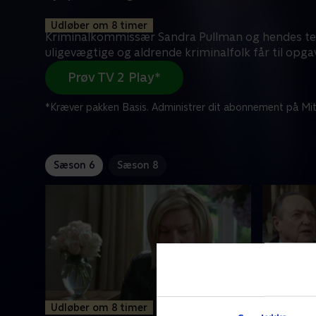
Udløber om 8 timer
Kriminalkommissær Sandra Pullman og hendes t
uligevægtige og aldrende kriminalfolk får til opga
Prøv TV 2 Play*
*Kræver pakken Basis. Administrer dit abonnement på Mit
Sæson 6
Sæson 8
Udløber om 8 timer
1. Old Fo