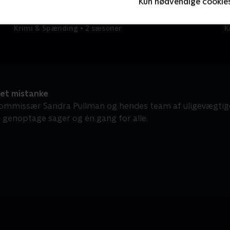
Kun nødvendige cookie
Mord på Mallorca
I
Krimi & Spænding • 2 sæsoner
K
et mistanke
ommissær Sandra Pullman og hendes team af uligevægtige o
 genoptage sager og én gang for alle.