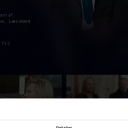
eam af
ve
...
Læs mere
 TV 2.
ssils
2. End Of The Line
Detaljer