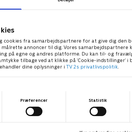
kommissær Sandra Pullman
UCOS-holdet dumper ned i 
 team får til opgave at
af illegale immigranter og 
 sager og én gang for alle
bander, da de genåbner sa
t de skyldige inde.
fundet af et uidentificeret li
kies
 2012 • 52 min
20. august 2012 • 52 min
g cookies fra samarbejdspartnere for at give dig den b
l at målrette annoncer til dig. Vores samarbejdspartner
ing på egne og andres platforme. Du kan til- og fravæl
amtykke tilbage ved at klikke på ’Cookie-indstillinger’ i
handler dine oplysninger i
TV 2s privatlivspolitik
.
Samtykkevalg
Præferencer
Statistik