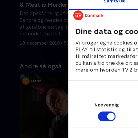
Samtykke
8. Meat is Murder
Kriminal
Det opskårne lig af en slagter leder
og hendes
Sandra og hendes opdager-team til
genoptage
at genåbne en sag, hvor også en læge
at få bure
Dine data og coo
er fundet myrdet.
17. august
Vi bruger egne cookies o
10. december 2010 • 50 min
PLAY, til statistik og ti
til målrettet markedsfør
du kan altid trække dit s
Andre så også
mere om hvordan TV 2 be
Nødvendig