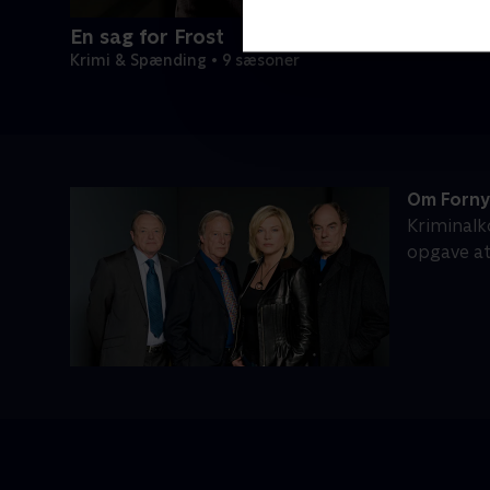
En sag for Frost
Krimi & Spænding • 9 sæsoner
Om Forny
Kriminalk
opgave at