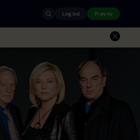
Log ind
Prøv nu