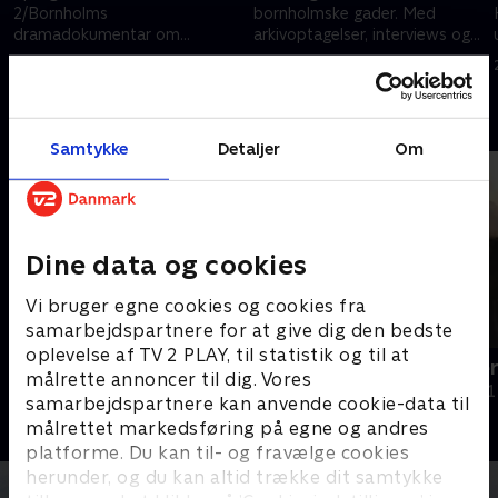
2/Bornholms
bornholmske gader. Med
dramadokumentar om
arkivoptagelser, interviews og
Bornholms opgør med de
dramatiseringer genskaber vi
27. april 2025 • 14 min
27. april 2025 • 23 min
såkaldte 'tyskertøser' efter 2.
de dramatiske dage.
Verdenskrig
Andre så også
Samtykke
Detaljer
Om
Dine data og cookies
Vi bruger egne cookies og cookies fra
samarbejdspartnere for at give dig den bedste
oplevelse af TV 2 PLAY, til statistik og til at
Håbløst arbejde
Din teenager
målrette annoncer til dig. Vores
Dokumentar • 1 sæsoner
Dokumentar • 1
samarbejdspartnere kan anvende cookie-data til
målrettet markedsføring på egne og andres
platforme. Du kan til- og fravælge cookies
herunder, og du kan altid trække dit samtykke