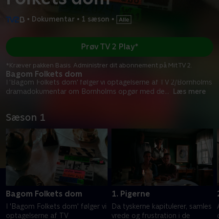
•
Dokumentar
•
1 sæson
•
Prøv TV 2 Play*
*Kræver pakken Basis. Administrer dit abonnement på Mit TV 2.
Bagom Folkets dom
I 'Bagom Folkets dom' følger vi optagelserne af TV 2/Bornholms
dramadokumentar om Bornholms opgør med de
...
Læs mere
Sæson 1
Bagom Folkets dom
1. Pigerne
I 'Bagom Folkets dom' følger vi
Da tyskerne kapitulerer, samles
optagelserne af TV
vrede og frustration i de