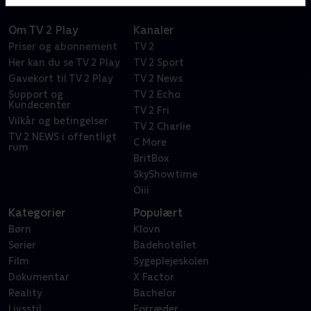
Om TV 2 Play
Kanaler
Priser og abonnement
TV 2
Her kan du se TV 2 Play
TV 2 Sport
Gavekort til TV 2 Play
TV 2 News
Support og
TV 2 Echo
Kundecenter
TV 2 Fri
Vilkår og betingelser
TV 2 Charlie
TV 2 NEWS i offentligt
C More
rum
BritBox
SkyShowtime
Oiii
Kategorier
Populært
Børn
Klovn
Serier
Badehotellet
Film
Sygeplejeskolen
Dokumentar
X Factor
Reality
Bachelor
Livsstil
Forræder