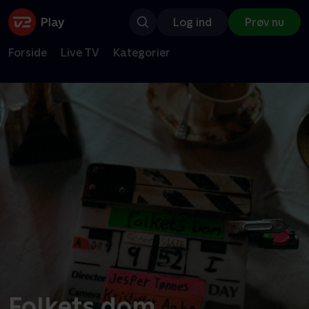
Log ind
Prøv nu
Forside
Live TV
Kategorier
Folkets dom