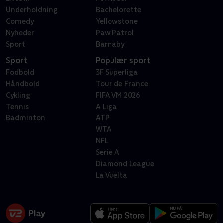
Underholdning
Bachelorette
Comedy
Yellowstone
Nyheder
Paw Patrol
Sport
Barnaby
Sport
Populær sport
Fodbold
3F Superliga
Håndbold
Tour de France
Cykling
FIFA VM 2026
Tennis
A Liga
Badminton
ATP
WTA
NFL
Serie A
Diamond League
La Vuelta