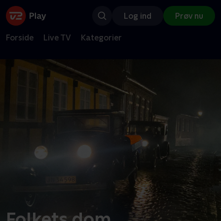
Log ind
Prøv nu
Forside
Live TV
Kategorier
Folkets dom