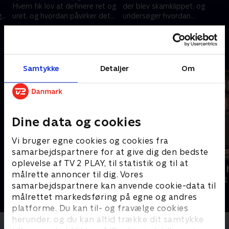
Hvem fik lov at definere ret og
der blev skamklippet, og
g
uret, og hvordan påvirker det
undersøger hvordan
efterkommerne den dag i dag?
begivenhederne i 1945 stadig
27. april 2025 • 24 min
27. april 2025 • 25 min
præger familier og
lokalsamfund
Andre så også
Samtykke
Detaljer
Om
Dine data og cookies
Vi bruger egne cookies og cookies fra
samarbejdspartnere for at give dig den bedste
oplevelse af TV 2 PLAY, til statistik og til at
Badehotellet - et kig bag kulissen
Bispebjergs
målrette annoncer til dig. Vores
Dokumentar
Dokumentar • 1
samarbejdspartnere kan anvende cookie-data til
målrettet markedsføring på egne og andres
platforme. Du kan til- og fravælge cookies
herunder, og du kan altid trække dit samtykke