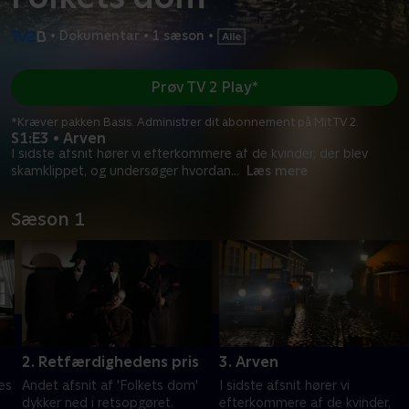
•
Dokumentar
•
1 sæson
•
Prøv TV 2 Play*
*Kræver pakken Basis. Administrer dit abonnement på Mit TV 2.
S1:E3 • Arven
I sidste afsnit hører vi efterkommere af de kvinder, der blev
skamklippet, og undersøger hvordan
...
Læs mere
Sæson 1
2. Retfærdighedens pris
3. Arven
es
Andet afsnit af 'Folkets dom'
I sidste afsnit hører vi
dykker ned i retsopgøret.
efterkommere af de kvinder,