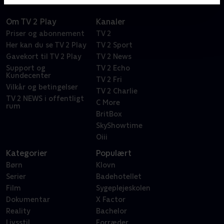
Om TV 2 Play
Kanaler
Priser og abonnement
TV 2
Her kan du se TV 2 Play
TV 2 Sport
Gavekort til TV 2 Play
TV 2 News
Support og
TV 2 Echo
Kundecenter
TV 2 Fri
Vilkår og betingelser
TV 2 Charlie
TV 2 NEWS i offentligt
C More
rum
BritBox
SkyShowtime
Oiii
Kategorier
Populært
Børn
Klovn
Serier
Badehotellet
Film
Sygeplejeskolen
Dokumentar
X Factor
Reality
Bachelor
Livsstil
Forræder