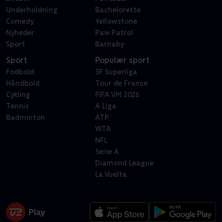
Underholdning
Bachelorette
Comedy
Yellowstone
Nyheder
Paw Patrol
Sport
Barnaby
Sport
Populær sport
Fodbold
3F Superliga
Håndbold
Tour de France
Cykling
FIFA VM 2026
Tennis
A Liga
Badminton
ATP
WTA
NFL
Serie A
Diamond League
La Vuelta