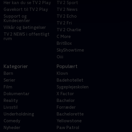
Her kan du se TV 2 Play
TV 2 Sport
Gavekort til TV 2 Play
TV 2 News
Support og
TV 2 Echo
Kundecenter
TV 2 Fri
Vilkår og betingelser
TV 2 Charlie
TV 2 NEWS i offentligt
C More
rum
BritBox
SkyShowtime
Oiii
Kategorier
Populært
Børn
Klovn
Serier
Badehotellet
Film
Sygeplejeskolen
Dokumentar
X Factor
Reality
Bachelor
Livsstil
Forræder
Underholdning
Bachelorette
Comedy
Yellowstone
Nyheder
Paw Patrol