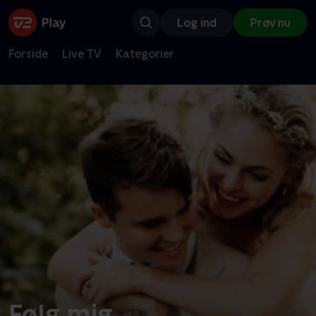
Log ind
Prøv nu
Forside
Live TV
Kategorier
Følg mig