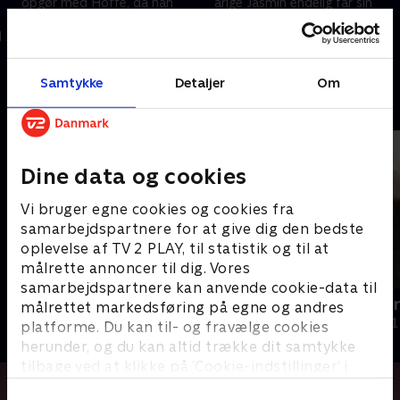
opgør med Hoffe, da han
årige Jasmin endelig får sin
debuterer som podcaster for
Mika ved et romantisk bryllup.
 i
Euroman, mens Cathrine
Og så mødes Alexandra med
begynder at mærke presset
sin far for at tale om svigtet. .
17. november 2021 • 17 min
17. november 2021 • 17 min
som influencer. .
Samtykke
Detaljer
Om
Andre så også
Dine data og cookies
Vi bruger egne cookies og cookies fra
samarbejdspartnere for at give dig den bedste
oplevelse af TV 2 PLAY, til statistik og til at
målrette annoncer til dig. Vores
samarbejdspartnere kan anvende cookie-data til
Mor på Onlyfans
Din teenager
målrettet markedsføring på egne og andres
Dokumentar
Dokumentar • 1
platforme. Du kan til- og fravælge cookies
herunder, og du kan altid trække dit samtykke
tilbage ved at klikke på ’Cookie-indstillinger’ i
bunden af siden. Læs mere om hvordan TV 2