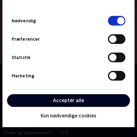
behandler dine oplysninger i
TV 2s privatlivspolitik
.
Samtykkevalg
Nødvendig
Præferencer
Statistik
Om Følg mig
Marketing
Hvad sker der, når privatlivet bliver ens forretning? Vi
følger fem kendte influencers, der lever af at dele
deres liv på nettet - på godt og på ondt.
Acceptér alle
Kun nødvendige cookies
Om TV 2 Play
Kanaler
Priser og abonnement
TV 2