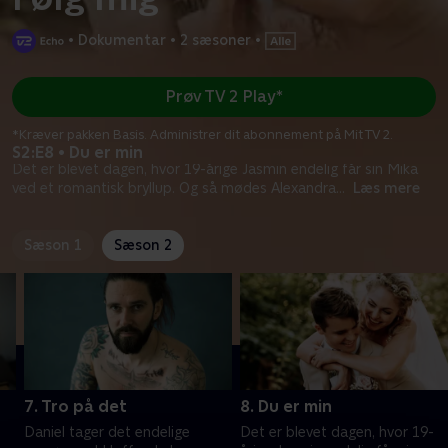
•
Dokumentar
•
2 sæsoner
•
Prøv TV 2 Play*
*Kræver pakken Basis. Administrer dit abonnement på Mit TV 2.
S2:E8 • Du er min
Det er blevet dagen, hvor 19-årige Jasmin endelig får sin Mika
ved et romantisk bryllup. Og så mødes Alexandra
...
Læs mere
Sæson 1
Sæson 2
7. Tro på det
8. Du er min
Daniel tager det endelige
Det er blevet dagen, hvor 19-