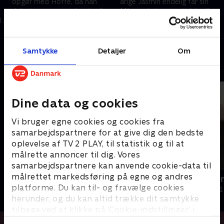
opgør med Hoffe, da han
årige Jasmin endelig får sin
debuterer som podcaster for
Mika ved et romantisk bryllup.
 i
Euroman, mens Cathrine
Og så mødes Alexandra med
begynder at mærke presset
sin far for at tale om svigtet. .
17. november 2021 • 17 min
17. november 2021 • 17 min
som influencer. .
Samtykke
Detaljer
Om
Andre så også
Dine data og cookies
Vi bruger egne cookies og cookies fra
samarbejdspartnere for at give dig den bedste
oplevelse af TV 2 PLAY, til statistik og til at
målrette annoncer til dig. Vores
samarbejdspartnere kan anvende cookie-data til
målrettet markedsføring på egne og andres
Mor på Onlyfans
Din teenager
platforme. Du kan til- og fravælge cookies
Dokumentar
Dokumentar • 1
herunder, og du kan altid trække dit samtykke
tilbage ved at klikke på ’Cookie-indstillinger’ i
bunden af siden. Læs mere om hvordan TV 2