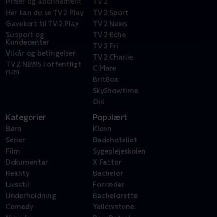
Priser og abonnement
TV 2
Her kan du se TV 2 Play
TV 2 Sport
Gavekort til TV 2 Play
TV 2 News
Support og
TV 2 Echo
Kundecenter
TV 2 Fri
Vilkår og betingelser
TV 2 Charlie
TV 2 NEWS i offentligt
C More
rum
BritBox
SkyShowtime
Oiii
Kategorier
Populært
Børn
Klovn
Serier
Badehotellet
Film
Sygeplejeskolen
Dokumentar
X Factor
Reality
Bachelor
Livsstil
Forræder
Underholdning
Bachelorette
Comedy
Yellowstone