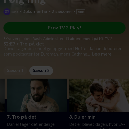
•
Dokumentar
•
2 sæsoner
•
Prøv TV 2 Play*
*Kræver pakken Basis. Administrer dit abonnement på Mit TV 2.
S2:E7 • Tro på det
Daniel tager det endelige opgør med Hoffe, da han debuterer
som podcaster for Euroman, mens Cathrine
...
Læs mere
Sæson 1
Sæson 2
7. Tro på det
8. Du er min
Daniel tager det endelige
Det er blevet dagen, hvor 19-