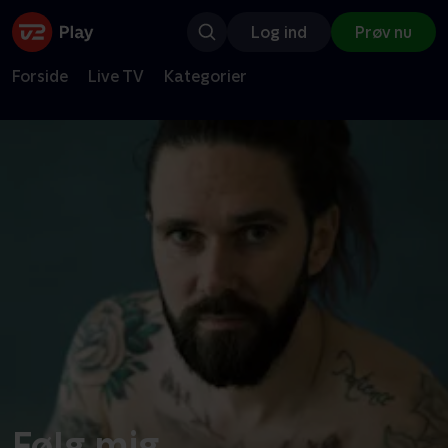
Log ind
Prøv nu
Forside
Live TV
Kategorier
Følg mig