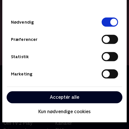
behandler dine oplysninger i
TV 2s privatlivspolitik
.
Samtykkevalg
Nødvendig
Præferencer
Statistik
Om Følg mig
Marketing
Hvad sker der, når privatlivet bliver ens forretning? Vi
følger fem kendte influencers, der lever af at dele
deres liv på nettet - på godt og på ondt.
Acceptér alle
Kun nødvendige cookies
Om TV 2 Play
Kanaler