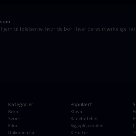
 som
jem til følelserne, hvor de bor i hver deres mærkelige, far
Kategorier
Populært
S
Børn
Klovn
F
Serier
Badehotellet
H
Film
Sygeplejeskolen
C
Dokumentar
X Factor
T