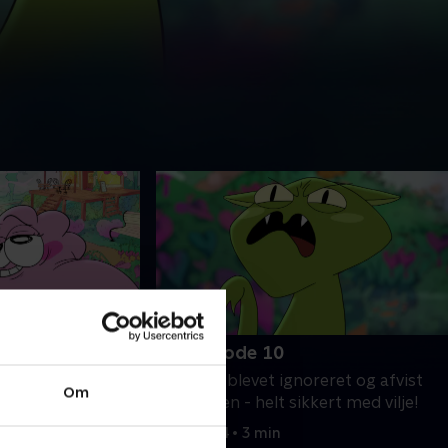
10. Episode 10
ighedshaven, hvor
Jaloux er blevet ignoreret og afvist
Om
 Kærlighed vil
hele dagen - helt sikkert med vilje!
fedate og gerne
1. juli 2024 • 3 min
t på dig.