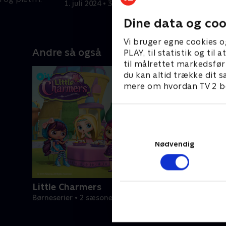
1. juli 2024 • 3 min
i
1
Dine data og coo
Vi bruger egne cookies o
Andre så også
PLAY, til statistik og ti
til målrettet markedsfør
du kan altid trække dit s
mere om hvordan TV 2 be
Nødvendig
Little Charmers
Børneserier • 2 sæsoner