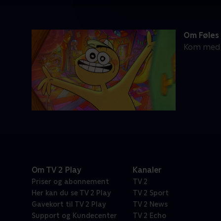
Om Føles
Kom med h
Om TV 2 Play
Kanaler
Priser og abonnement
TV 2
Her kan du se TV 2 Play
TV 2 Sport
Gavekort til TV 2 Play
TV 2 News
Support og Kundecenter
TV 2 Echo