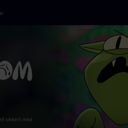
er
elt sikkert med