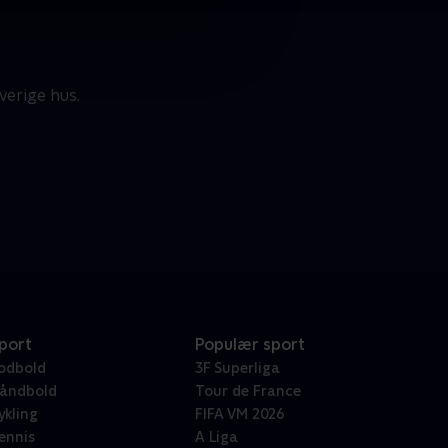
verige hus.
port
Populær sport
odbold
3F Superliga
åndbold
Tour de France
ykling
FIFA VM 2026
ennis
A Liga