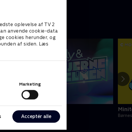
edste oplevelse af TV 2
e kan anvende cookie-data
ge cookies herunder, og
 bunden af siden. Læs
Marketing
lly og Hjernehjelmen
Minit
ørneserier • 1 sæsoner
Børnes
s
Acceptér alle