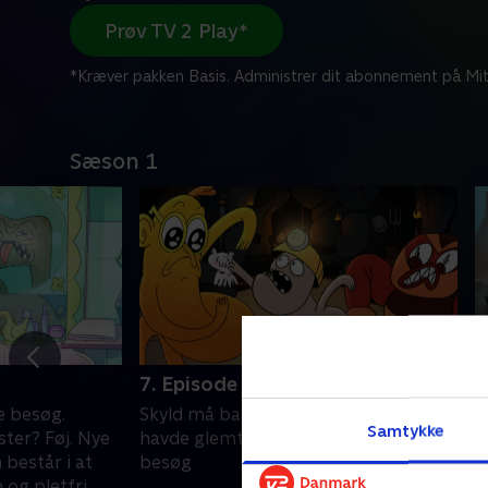
Prøv TV 2 Play*
*Kræver pakken Basis. Administrer dit abonnement på Mit
Sæson 1
7. Episode 7
8
ve besøg.
Skyld må bare undskylde at han
I
Samtykke
ter? Føj. Nye
havde glemt at du skulle komme på
i
 består i at
besøg
k
 og pletfri.
s