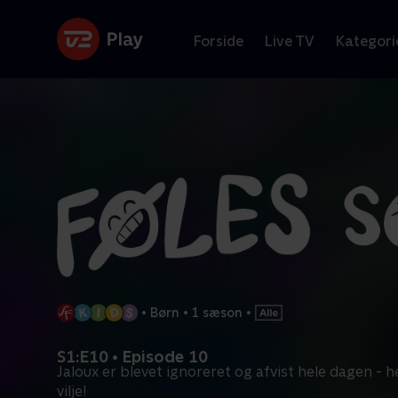
Forside
Live TV
Kategori
•
Børn
•
1 sæson
•
S1:E10 • Episode 10
Jaloux er blevet ignoreret og afvist hele dagen - h
vilje!