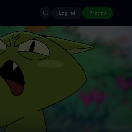
Log ind
Prøv nu