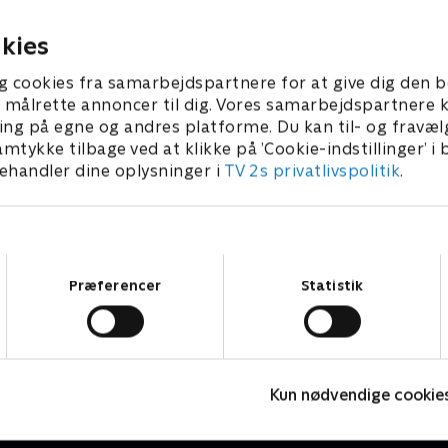
kke være uhøflig eller grov.
. juli 2024 • 3 min
1. juli 2024 • 3 min
kies
g cookies fra samarbejdspartnere for at give dig den b
l at målrette annoncer til dig. Vores samarbejdspartner
ing på egne og andres platforme. Du kan til- og fravæl
amtykke tilbage ved at klikke på ’Cookie-indstillinger’ i
handler dine oplysninger i
TV 2s privatlivspolitik
.
Samtykkevalg
Præferencer
Statistik
Den grimme ælling og mig
O
Børneserier • 1 sæsoner
B
Kun nødvendige cookie