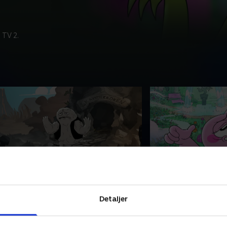
 TV 2.
. Episode 8
9. Episode 9
 Skammekrogen møder
Kom med ind i Kærl
Detaljer
ntervieweren en tilbagetrukken
selveste sukkersøde
arakter. Hans liv går ud på at holde
have dig med på ca
ig i baggrunden og for alt i verden
sidde lidt ekstra tæ