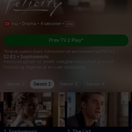
•
Drama
•
4 sæsoner
•
Prøv TV 2 Play*
*Kræver pakken Basis. Administrer dit abonnement på Mit TV 2.
S2:E1 • Sophomoric
Felicity begynder sit andet collegeår med udsigt til et nyt
forhold og følgerne af en svær beslutning.
Sæson 1
Sæson 2
Sæson 3
Sæson 4
1. Sophomoric
2. The List