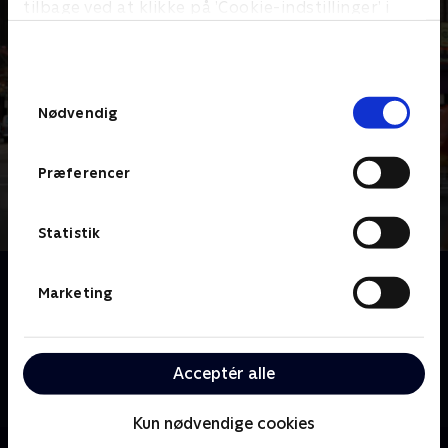
tilbage ved at klikke på ’Cookie-indstillinger’ i
bunden af siden. Læs mere om hvordan TV 2
behandler dine oplysninger i
TV 2s privatlivspolitik
.
Samtykkevalg
Nødvendig
Præferencer
Statistik
Om Felicity
Marketing
En historie om en følsom og intelligent pige fra San
Francisco og den mest spændende rejse af alle:
selvopdagelsen. Felicity Porter udforsker
Acceptér alle
spændingen og usikkerheden ved at bo i New York
City – et miljø, hvor alt er muligt, og alt kan ske.
Kun nødvendige cookies