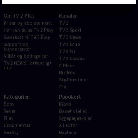
Om TV 2 Play
Kanaler
Priser og abonnement
TV 2
Her kan du se TV 2 Play
TV 2 Sport
Gavekort til TV 2 Play
TV 2 News
Support og
TV 2 Echo
Kundecenter
TV 2 Fri
Vilkår og betingelser
TV 2 Charlie
TV 2 NEWS i offentligt
C More
rum
BritBox
SkyShowtime
Oiii
Kategorier
Populært
Børn
Klovn
Serier
Badehotellet
Film
Sygeplejeskolen
Dokumentar
X Factor
Reality
Bachelor