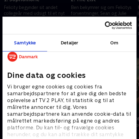
Felicity begynder sit andet
Ben bekymrer sig om Felicitys
collegeår med udsigt til et nyt
forventninger, Sean og Julie
forhold og følgerne af en svær
holder fest, og Felicity
beslutning.
mislykkes i at rådgive en klient.
4. september 2010 • 39 min
11. september 2010 • 42 min
Samtykke
Detaljer
Om
Andre så også
Dine data og cookies
Vi bruger egne cookies og cookies fra
samarbejdspartnere for at give dig den bedste
oplevelse af TV 2 PLAY, til statistik og til at
målrette annoncer til dig. Vores
samarbejdspartnere kan anvende cookie-data til
Normale mennesker
Den gode st
målrettet markedsføring på egne og andres
Drama • 1 sæsoner
Drama • 1 sæso
platforme. Du kan til- og fravælge cookies
herunder, og du kan altid trække dit samtykke