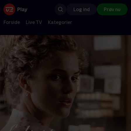
Log ind
Prøv nu
Forside
Live TV
Kategorier