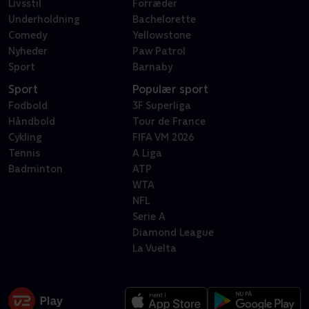
Livsstil
Forræder
Underholdning
Bachelorette
Comedy
Yellowstone
Nyheder
Paw Patrol
Sport
Barnaby
Sport
Populær sport
Fodbold
3F Superliga
Håndbold
Tour de France
Cykling
FIFA VM 2026
Tennis
A Liga
Badminton
ATP
WTA
NFL
Serie A
Diamond League
La Vuelta