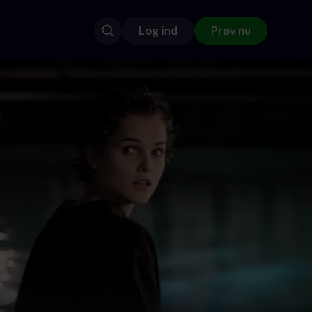
Log ind
Prøv nu