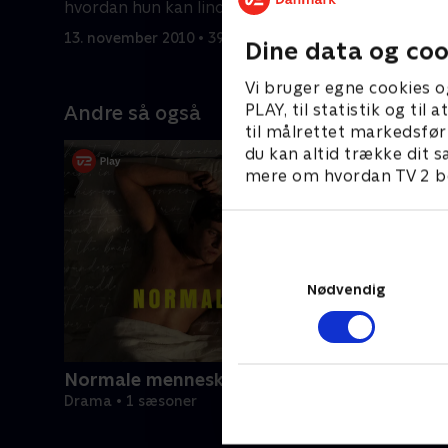
hvordan hun kan lindre sin hjertesorg.
laborator
13. november 2010 • 39 min
20. novemb
Dine data og coo
Vi bruger egne cookies o
PLAY, til statistik og ti
Andre så også
til målrettet markedsfør
du kan altid trække dit s
mere om hvordan TV 2 be
Nødvendig
Normale mennesker
Drama • 1 sæsoner