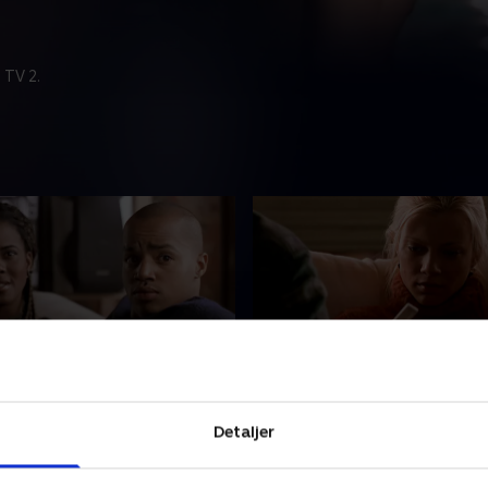
 TV 2.
Slump
13. Truth or Consequenc
icity bliver tvunget i terapi
Felicity og Ben løser en
Detaljer
af deres drengestreger ved
samfundsopgave på helbred
g Elena får en ny
Felicity, fordi hun vil hjælpe