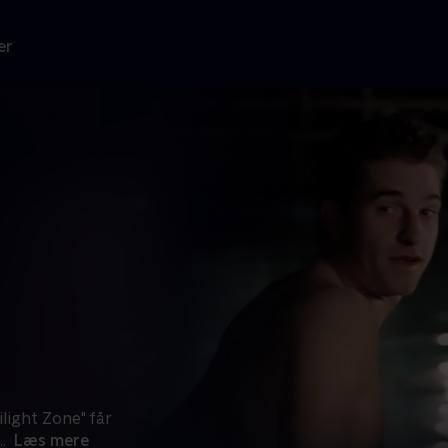
er
ilight Zone" får
..
Læs mere