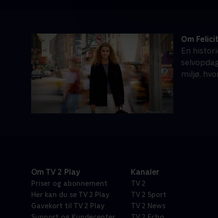
Om Felici
En histor
selvopdag
miljø, hvo
Om TV 2 Play
Kanaler
Priser og abonnement
TV 2
Her kan du se TV 2 Play
TV 2 Sport
Gavekort til TV 2 Play
TV 2 News
Support og Kundecenter
TV 2 Echo