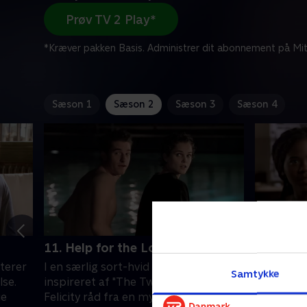
Prøv TV 2 Play*
*Kræver pakken Basis. Administrer dit abonnement på Mit
Sæson 1
Sæson 2
Sæson 3
Sæson 4
11. Help for the Lovelorn
12. The 
iterer
I en særlig sort-hvid episode
Ben og Fel
Samtykke
lse.
inspireret af "The Twilight Zone" får
på grund 
ie
Felicity råd fra en mystisk kunde om,
poolen, o