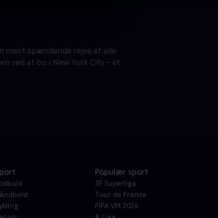
en mest spændende rejse af alle:
n ved at bo i New York City – et
port
Populær sport
odbold
3F Superliga
åndbold
Tour de France
ykling
FIFA VM 2026
ennis
A Liga