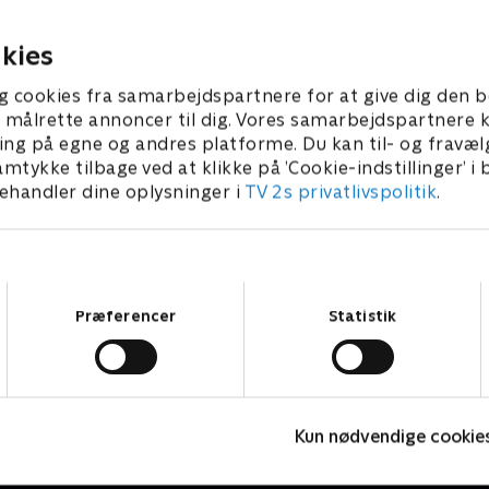
iepartner.
mens Ben blot ønsker at væ
sammen med hende.
er 2010 • 43 min
27. november 2010 • 42 min
kies
g cookies fra samarbejdspartnere for at give dig den b
l at målrette annoncer til dig. Vores samarbejdspartner
ing på egne og andres platforme. Du kan til- og fravæl
amtykke tilbage ved at klikke på ’Cookie-indstillinger’ i
handler dine oplysninger i
TV 2s privatlivspolitik
.
Samtykkevalg
Præferencer
Statistik
Heartbeats
D
Kun nødvendige cookie
Drama • 2 sæsoner
D