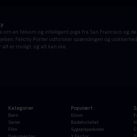
ty
ie om en følsom og intelligent pige fra San Francisco og d
elsen. Felicity Porter udforsker spændingen og usikkerhede
r alt er muligt, og alt kan ske.
Kategorier
Populært
S
Børn
Klovn
F
Serier
Badehotellet
H
Film
Sygeplejeskolen
C
Dokumentar
X Factor
T