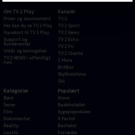
Om TV 2 Play
Kanaler
Priser og abonnement
TV 2
Her kan du se TV 2 Play
TV 2 Sport
Gavekort til TV 2 Play
TV 2 News
Support og
TV 2 Echo
Kundecenter
TV 2 Fri
Vilkår og betingelser
TV 2 Charlie
TV 2 NEWS i offentligt
C More
rum
BritBox
SkyShowtime
Oiii
Kategorier
Populært
Børn
Klovn
Serier
Badehotellet
Film
Sygeplejeskolen
Dokumentar
X Factor
Reality
Bachelor
Livsstil
Forræder