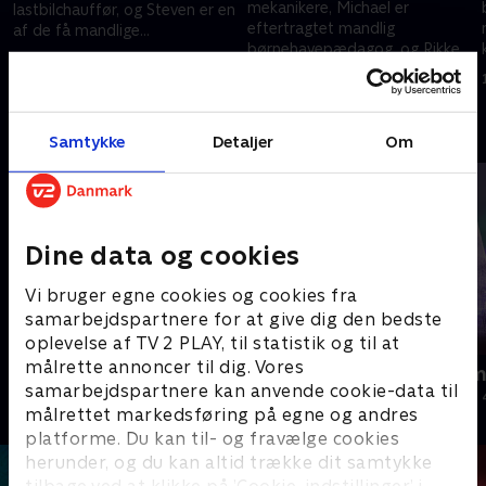
mekanikere, Michael er
lastbilchauffør, og Steven er en
eftertragtet mandlig
af de få mandlige
børnehavepædagog, og Rikke
sygeplejersker i Danmark.
7. november 2023 • 25 min
er Danmarks eneste kvindelige
21. november 2023 • 28 min
skorstensfejermester.
Andre så også
Samtykke
Detaljer
Om
Dine data og cookies
Vi bruger egne cookies og cookies fra
samarbejdspartnere for at give dig den bedste
oplevelse af TV 2 PLAY, til statistik og til at
målrette annoncer til dig. Vores
Jul på slottet - Warwick
Julelys for m
samarbejdspartnere kan anvende cookie-data til
2020 • Livsstil • 46 min
2022 • Livsstil •
målrettet markedsføring på egne og andres
platforme. Du kan til- og fravælge cookies
herunder, og du kan altid trække dit samtykke