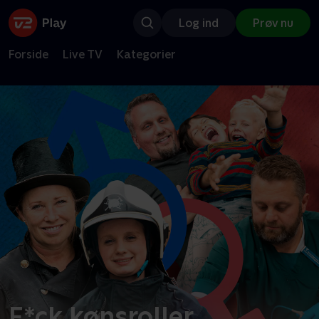
Log ind
Prøv nu
Forside
Live TV
Kategorier
F*ck kønsroller