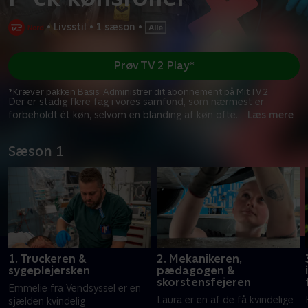
•
Livsstil
•
1 sæson
•
Prøv TV 2 Play*
*Kræver pakken Basis. Administrer dit abonnement på Mit TV 2.
Der er stadig flere fag i vores samfund, som nærmest er
forbeholdt ét køn, selvom en blanding af køn ofte
...
Læs mere
Sæson 1
1. Truckeren &
2. Mekanikeren,
sygeplejersken
pædagogen &
skorstensfejeren
Emmelie fra Vendsyssel er en
Laura er en af de få kvindelige
sjælden kvindelig