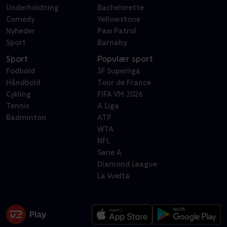
Underholdning
Bachelorette
Comedy
Yellowstone
Nyheder
Paw Patrol
Sport
Barnaby
Sport
Populær sport
Fodbold
3F Superliga
Håndbold
Tour de France
Cykling
FIFA VM 2026
Tennis
A Liga
Badminton
ATP
WTA
NFL
Serie A
Diamond League
La Vuelta