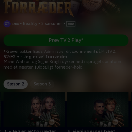
•
Reality
•
2 sæsoner
•
Prøv TV 2 Play*
*Kræver pakken Basis. Administrer dit abonnement på Mit TV 2.
S2:E2 • - Jeg er æ' forræder
Marie Watson og Signe Kragh dykker ned i sprogets anatomi
med et næsten fuldtalligt forræder-hold.
Sæson 2
Sæson 3
r
2. - Jeg er æ' forræder
3. Fjenindernes beef