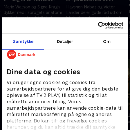
Marie Watson og Signe Kragh
Havshen Nabaz og Victor
r
dykker ned i sprogets anatomi
Lander deler gode råd ud om
med et næsten fuldtalligt
både skænderier og tårer på tv,
forræder-hold.
og så kommer fjeninderne
forbi og begraver stridøksen.
27. september 2025 • 35 min
4. oktober 2025 • 31 min
Samtykke
Detaljer
Om
Andre så også
Dine data og cookies
Vi bruger egne cookies og cookies fra
samarbejdspartnere for at give dig den bedste
oplevelse af TV 2 PLAY, til statistik og til at
målrette annoncer til dig. Vores
samarbejdspartnere kan anvende cookie-data til
målrettet markedsføring på egne og andres
Forræder
Forræder - 
platforme. Du kan til- og fravælge cookies
Reality • 4 sæsoner
Reality • 3 sæso
herunder, og du kan altid trække dit samtykke