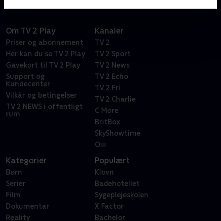
Om TV 2 Play
Kanaler
Priser og abonnement
TV 2
Her kan du se TV 2 Play
TV 2 Sport
Gavekort til TV 2 Play
TV 2 News
Support og
TV 2 Echo
Kundecenter
TV 2 Fri
Vilkår og betingelser
TV 2 Charlie
TV 2 NEWS i offentligt
C More
rum
BritBox
SkyShowtime
Oiii
Kategorier
Populært
Børn
Klovn
Serier
Badehotellet
Film
Sygeplejeskolen
Dokumentar
X Factor
Reality
Bachelor