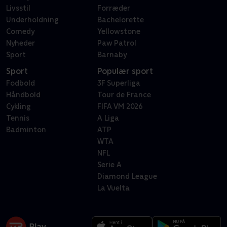
Livsstil
Forræder
Underholdning
Bachelorette
Comedy
Yellowstone
Nyheder
Paw Patrol
Sport
Barnaby
Sport
Populær sport
Fodbold
3F Superliga
Håndbold
Tour de France
Cykling
FIFA VM 2026
Tennis
A Liga
Badminton
ATP
WTA
NFL
Serie A
Diamond League
La Vuelta