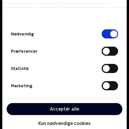
tilbage ved at klikke på ’Cookie-indstillinger’ i
bunden af siden. Læs mere om hvordan TV 2
behandler dine oplysninger i
TV 2s privatlivspolitik
.
Samtykkevalg
Nødvendig
Præferencer
Statistik
Marketing
Om Fanget af Forræder
Kom med ind i det hemmelige bibliotek, når Mathias
Helt hver uge får besøg af spillere fra Forræder-
Acceptér alle
slottet. Sammen dykker de ned i de bedste og
sjoveste øjeblikke fra det seneste afsnit af Forræder.
Kun nødvendige cookies