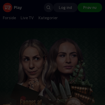
Log ind
Prøv nu
Forside
Live TV
Kategorier