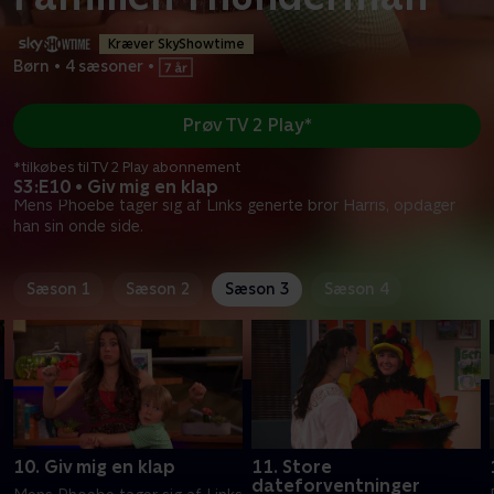
Kræver SkyShowtime
Børn
•
4 sæsoner
•
Prøv TV 2 Play*
*tilkøbes til TV 2 Play abonnement
S3:E10 • Giv mig en klap
Mens Phoebe tager sig af Links generte bror Harris, opdager
han sin onde side.
Sæson 1
Sæson 2
Sæson 3
Sæson 4
10. Giv mig en klap
11. Store
dateforventninger