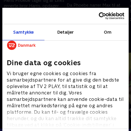
Mens Phoebe tager sig af Links
Da Phoebe narrer Max til at
generte bror Harris, opdager
tro, at en pige i skolen vil date
han sin onde side.
ham, søger han hævn.
21. februar 2023 • 21 min
21. februar 2023 • 21 min
Samtykke
Detaljer
Om
Andre så også
Dine data og cookies
Vi bruger egne cookies og cookies fra
samarbejdspartnere for at give dig den bedste
oplevelse af TV 2 PLAY, til statistik og til at
målrette annoncer til dig. Vores
samarbejdspartnere kan anvende cookie-data til
målrettet markedsføring på egne og andres
Byens Helte - alt om køretøjer
Gennem nåle
platforme. Du kan til- og fravælge cookies
Børneserier • 1 sæsoner
Børneserier • 1
herunder, og du kan altid trække dit samtykke
tilbage ved at klikke på ’Cookie-indstillinger’ i