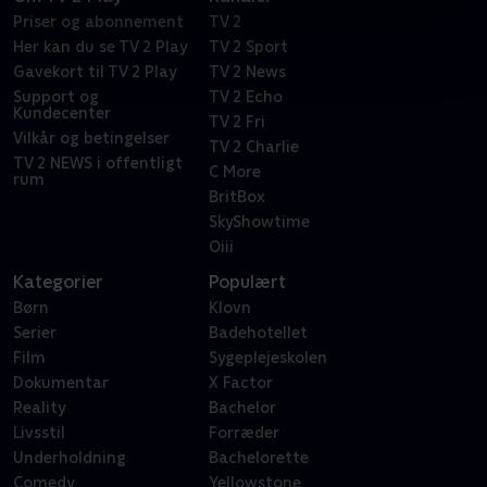
Priser og abonnement
TV 2
Her kan du se TV 2 Play
TV 2 Sport
Gavekort til TV 2 Play
TV 2 News
Support og
TV 2 Echo
Kundecenter
TV 2 Fri
Vilkår og betingelser
TV 2 Charlie
TV 2 NEWS i offentligt
C More
rum
BritBox
SkyShowtime
Oiii
Kategorier
Populært
Børn
Klovn
Serier
Badehotellet
Film
Sygeplejeskolen
Dokumentar
X Factor
Reality
Bachelor
Livsstil
Forræder
Underholdning
Bachelorette
Comedy
Yellowstone