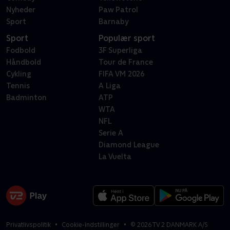
Nyheder
Paw Patrol
Sport
Barnaby
Sport
Populær sport
Fodbold
3F Superliga
Håndbold
Tour de France
Cykling
FIFA VM 2026
Tennis
A Liga
Badminton
ATP
WTA
NFL
Serie A
Diamond League
La Vuelta
Privatlivspolitik
Cookie-indstillinger
©
2026
TV 2 DANMARK A/S