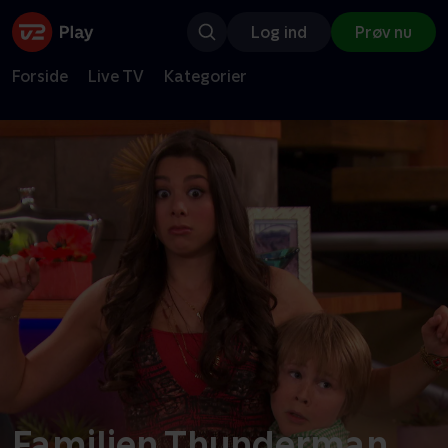
Log ind
Prøv nu
Forside
Live TV
Kategorier
Familien Thunderman