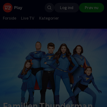
Log ind
Prøv nu
Forside
Live TV
Kategorier
Familien Thunderman