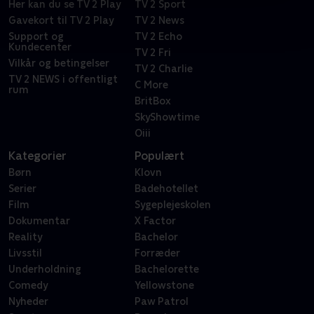
Her kan du se TV 2 Play
TV 2 Sport
Gavekort til TV 2 Play
TV 2 News
Support og
TV 2 Echo
Kundecenter
TV 2 Fri
Vilkår og betingelser
TV 2 Charlie
TV 2 NEWS i offentligt
C More
rum
BritBox
SkyShowtime
Oiii
Kategorier
Populært
Børn
Klovn
Serier
Badehotellet
Film
Sygeplejeskolen
Dokumentar
X Factor
Reality
Bachelor
Livsstil
Forræder
Underholdning
Bachelorette
Comedy
Yellowstone
Nyheder
Paw Patrol