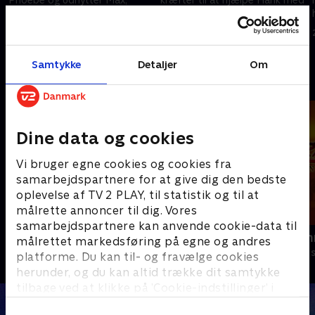
planlægger tvillingerne deres
at komme igennem den første
hævn.
dag som kemilærer.
1. januar 2023 • 21 min
1. januar 2023 • 21 min
Samtykke
Detaljer
Om
Andre så også
Dine data og cookies
Vi bruger egne cookies og cookies fra
samarbejdspartnere for at give dig den bedste
oplevelse af TV 2 PLAY, til statistik og til at
målrette annoncer til dig. Vores
samarbejdspartnere kan anvende cookie-data til
Gennem nåleøjet
Zorro the Ch
målrettet markedsføring på egne og andres
Børneserier • 1 sæsoner
Børneserier • 1
platforme. Du kan til- og fravælge cookies
herunder, og du kan altid trække dit samtykke
tilbage ved at klikke på ’Cookie-indstillinger’ i
bunden af siden. Læs mere om hvordan TV 2