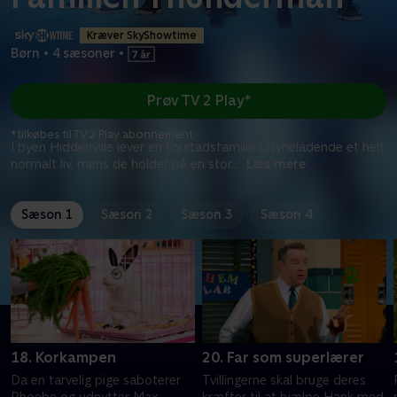
Kræver SkyShowtime
Børn
•
4 sæsoner
•
Prøv TV 2 Play*
*tilkøbes til TV 2 Play abonnement
I byen Hiddenville lever en forstadsfamilie tilsyneladende et helt
normalt liv, mens de holder på en stor
...
Læs mere
Sæson 1
Sæson 2
Sæson 3
Sæson 4
18. Korkampen
20. Far som superlærer
Da en tarvelig pige saboterer
Tvillingerne skal bruge deres
Phoebe og udnytter Max,
kræfter til at hjælpe Hank med