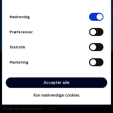
behandler dine oplysninger i
TV 2s privatlivspolitik
.
Samtykkevalg
Nødvendig
Præferencer
Statistik
Om Familien Thunderman
Marketing
I byen Hiddenville lever en forstadsfamilie
tilsyneladende et helt normalt liv, mens de holder på
en stor hemmelighed: De er superhelte.
Acceptér alle
Kun nødvendige cookies
Om TV 2 Play
Kanaler
Priser og abonnement
TV 2