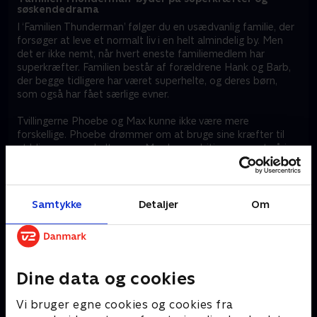
søskendedrama
I ‘Familien Thunderman’ følger du en usædvanlig familie, der
forsøger at leve et normalt liv i en helt almindelig by. Men
det er ikke nemt, når hvert eneste familiemedlem har
superkræfter. Familien består af forældrene Hank og Barb,
der begge tidligere har været superhelte, og deres børn,
som også har fået særlige evner.
Tvillingerne Phoebe og Max kunne ikke være mere
forskellige. Phoebe drømmer om at bruge sine kræfter til
at blive en superhelt, mens Max har ambitioner om at gå i
den modsatte retning og blive superskurk. De vidt
forskellige drømme fører til sjove og til tider kaotiske
konflikter, når de to forsøger at overgå hinanden.
Samtykke
Detaljer
Om
‘Familien Thunderman’ byder også på masser af action, når
børnene prøver at skjule deres evner for naboerne,
samtidig med at de navigerer mellem både skole og
venskaber. ‘Familien Thunderman’ er fyldt med sjove
situationer for både store og små.
Dine data og cookies
Følg superheltefamiliens liv i ‘Familien Thunderman’
Vi bruger egne cookies og cookies fra
‘Familien Thunderman’ er en amerikansk børneserie, der