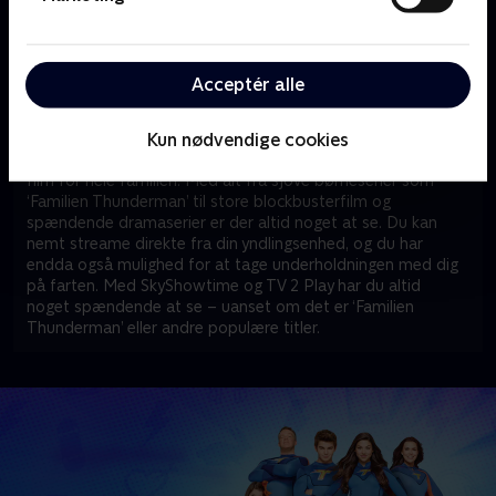
til
SkyShowtime
, som du kan tilkøbe til din TV 2 Play-pakke.
Det er muligt at tilføje SkyShowtime og få adgang til en hel
verden af god underholdning, uanset om du har
Basis-,
Favorit- eller Favorit + Sport-pakken
.
Acceptér alle
Når du har tilføjet SkyShowtime til din TV 2 Play-pakke, får
Kun nødvendige cookies
du adgang til et væld af eksklusivt indhold. SkyShowtime er
nemlig hjemsted for et imponerende udvalg af serier og
film for hele familien. Med alt fra sjove børneserier som
‘Familien Thunderman’ til store blockbusterfilm og
spændende dramaserier er der altid noget at se. Du kan
nemt streame direkte fra din yndlingsenhed, og du har
endda også mulighed for at tage underholdningen med dig
på farten. Med SkyShowtime og TV 2 Play har du altid
noget spændende at se – uanset om det er ‘Familien
Thunderman’ eller andre populære titler.