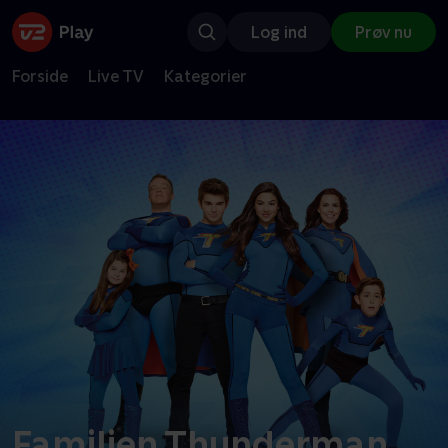
Log ind
Prøv nu
Forside
Live TV
Kategorier
Familien Thunderman