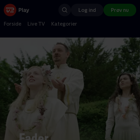
Log ind
Prøv nu
Forside
Live TV
Kategorier