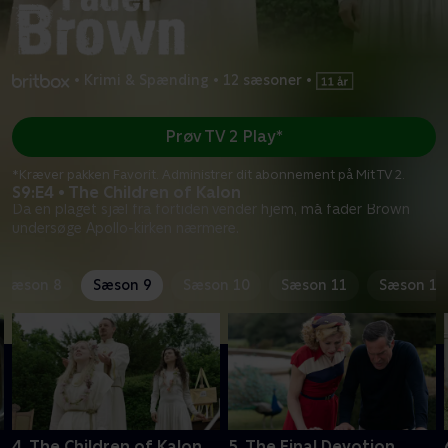
•
Krimi & Spænding
•
12 sæsoner
•
Prøv TV 2 Play*
*Kræver pakken Favorit. Administrer dit abonnement på Mit TV 2.
S9:E4 • The Children of Kalon
Da en plaget sjæl fra fortiden vender hjem, må fader Brown
undersøge Apollo-kirken nærmere.
Sæson 8
Sæson 9
Sæson 10
Sæson 11
Sæson 12
4. The Children of Kalon
5. The Final Devotion