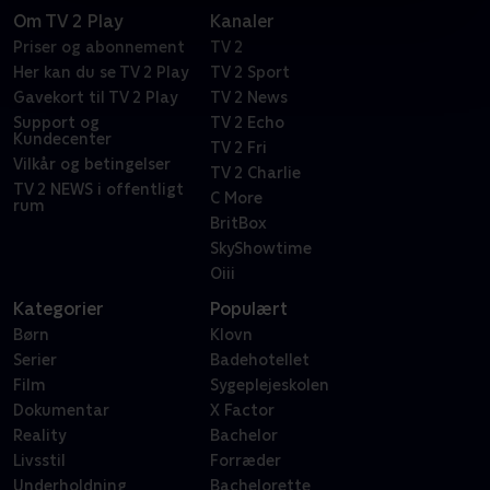
Om TV 2 Play
Kanaler
Priser og abonnement
TV 2
Her kan du se TV 2 Play
TV 2 Sport
Gavekort til TV 2 Play
TV 2 News
Support og
TV 2 Echo
Kundecenter
TV 2 Fri
Vilkår og betingelser
TV 2 Charlie
TV 2 NEWS i offentligt
C More
rum
BritBox
SkyShowtime
Oiii
Kategorier
Populært
Børn
Klovn
Serier
Badehotellet
Film
Sygeplejeskolen
Dokumentar
X Factor
Reality
Bachelor
Livsstil
Forræder
Underholdning
Bachelorette