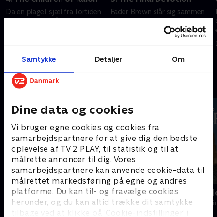
Da en plaget sjæl fra fortiden
Fader Brown slår sig sammen
vender hjem, må fader Brown
med sin ærkefjende Flambeau
undersøge Apollo-kirken
for at lede efter en forsvundet
nærmere.
skat i et gammelt slot.
13. september 2023 • 44 min
13. september 2023 • 44 min
Samtykke
Detaljer
Om
Andre så også
Dine data og cookies
Vi bruger egne cookies og cookies fra
samarbejdspartnere for at give dig den bedste
oplevelse af TV 2 PLAY, til statistik og til at
målrette annoncer til dig. Vores
samarbejdspartnere kan anvende cookie-data til
målrettet markedsføring på egne og andres
platforme. Du kan til- og fravælge cookies
Mord på Mallorca
Inspector M
herunder, og du kan altid trække dit samtykke
Krimi & Spænding • 2 sæsoner
Krimi & Spændi
tilbage ved at klikke på ’Cookie-indstillinger’ i