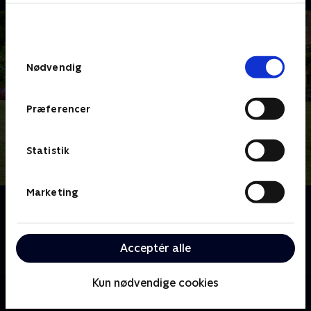
bunden af siden. Læs mere om hvordan TV 2
behandler dine oplysninger i
TV 2s privatlivspolitik
.
Samtykkevalg
Nødvendig
Præferencer
Statistik
Marketing
Om Fader Brown
Fader Brown er en præst med en særlig evne for at
opklare forbrydelser. Med hjælp fra en broget flok
Acceptér alle
efterforsker han forbrydelser for at redde sjæle.
Kun nødvendige cookies