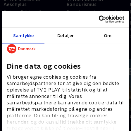
Aeschylus
Banburismus
Da Lady Felicia inviterer en
Den lokale sy-kreds syr på et
fornem gruppe af forfattere til
vægtæppe om Kemblefords
Montague, bliver hendes håb
fortid. Men uenigheder ulmer,
om at udgive en bog
og da kredsens leder myrdes,
overskygget af et mord.
må fader Brown rede trådene
Samtykke
Detaljer
Om
1. juli 2026 • 44 min
1. juli 2026 • 44 min
ud.
Andre så også
Dine data og cookies
Vi bruger egne cookies og cookies fra
samarbejdspartnere for at give dig den bedste
oplevelse af TV 2 PLAY, til statistik og til at
målrette annoncer til dig. Vores
samarbejdspartnere kan anvende cookie-data til
målrettet markedsføring på egne og andres
platforme. Du kan til- og fravælge cookies
Mord på Mallorca
Inspector M
herunder, og du kan altid trække dit samtykke
Krimi & Spænding • 2 sæsoner
Krimi & Spændi
tilbage ved at klikke på ’Cookie-indstillinger’ i