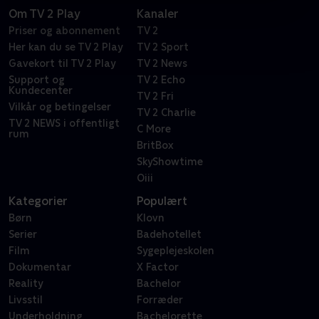
Om TV 2 Play
Kanaler
Priser og abonnement
TV 2
Her kan du se TV 2 Play
TV 2 Sport
Gavekort til TV 2 Play
TV 2 News
Support og
TV 2 Echo
Kundecenter
TV 2 Fri
Vilkår og betingelser
TV 2 Charlie
TV 2 NEWS i offentligt
C More
rum
BritBox
SkyShowtime
Oiii
Kategorier
Populært
Børn
Klovn
Serier
Badehotellet
Film
Sygeplejeskolen
Dokumentar
X Factor
Reality
Bachelor
Livsstil
Forræder
Underholdning
Bachelorette