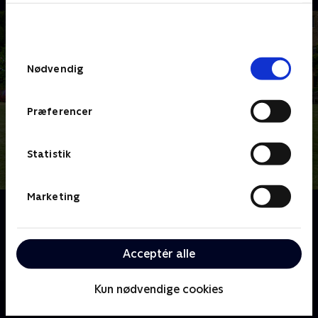
bunden af siden. Læs mere om hvordan TV 2
behandler dine oplysninger i
TV 2s privatlivspolitik
.
Samtykkevalg
Nødvendig
Præferencer
Statistik
Marketing
Om Fader Brown
Fader Brown er en præst med en særlig evne for at
opklare forbrydelser. Med hjælp fra en broget flok
Acceptér alle
efterforsker han forbrydelser for at redde sjæle.
Kun nødvendige cookies