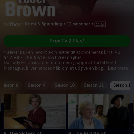
•
Krimi & Spænding
•
12 sæsoner
•
Prøv TV 2 Play*
*Kræver pakken Favorit. Administrer dit abonnement på Mit TV 2.
S12:E8 • The Sisters of Aeschylus
Da Lady Felicia inviterer en fornem gruppe af forfattere til
Montague, bliver hendes håb om at udgive en bog
...
Læs mere
Sæson 8
Sæson 9
Sæson 10
Sæson 11
Sæson 12
8. The Sisters of
9. The Puzzle of