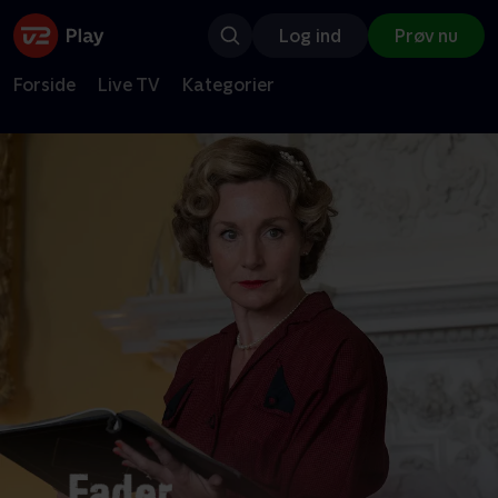
Log ind
Prøv nu
Forside
Live TV
Kategorier