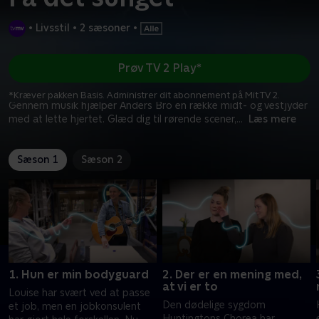
•
Livsstil
•
2 sæsoner
•
Prøv TV 2 Play*
*Kræver pakken Basis. Administrer dit abonnement på Mit TV 2.
Gennem musik hjælper Anders Bro en række midt- og vestjyder
med at lette hjertet. Glæd dig til rørende scener,
...
Læs mere
Sæson 1
Sæson 2
1. Hun er min bodyguard
2. Der er en mening med,
at vi er to
Louise har svært ved at passe
Den dødelige sygdom
et job, men en jobkonsulent
Huntingtons Chorea har