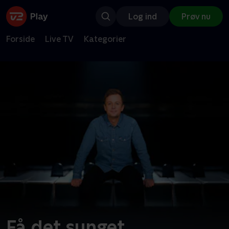
Log ind
Prøv nu
Forside
Live TV
Kategorier
Få det sunget