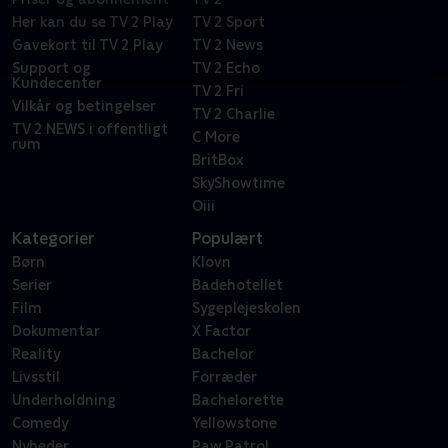
Her kan du se TV 2 Play
TV 2 Sport
Gavekort til TV 2 Play
TV 2 News
Support og
TV 2 Echo
Kundecenter
TV 2 Fri
Vilkår og betingelser
TV 2 Charlie
TV 2 NEWS i offentligt
C More
rum
BritBox
SkyShowtime
Oiii
Kategorier
Populært
Børn
Klovn
Serier
Badehotellet
Film
Sygeplejeskolen
Dokumentar
X Factor
Reality
Bachelor
Livsstil
Forræder
Underholdning
Bachelorette
Comedy
Yellowstone
Nyheder
Paw Patrol