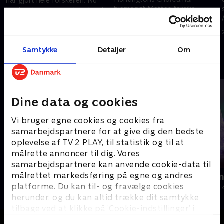
har gjort hele forskellen. Nu
hjemsøgt Mettes familie
trodser hun sin angst og bryder
gennem generationer. Nu vil
ud i sang midt i et større møde
28. august 2024 • 17 min
hun sige sin tvillingsøster tak
28. august 2024 • 18 min
for at have været der for
hende
Samtykke
Detaljer
Om
Andre så også
Dine data og cookies
Vi bruger egne cookies og cookies fra
samarbejdspartnere for at give dig den bedste
oplevelse af TV 2 PLAY, til statistik og til at
målrette annoncer til dig. Vores
samarbejdspartnere kan anvende cookie-data til
målrettet markedsføring på egne og andres
Fotovognen
Julelys for m
platforme. Du kan til- og fravælge cookies
Livsstil • 2 sæsoner
2022 • Livsstil •
herunder, og du kan altid trække dit samtykke
tilbage ved at klikke på ’Cookie-indstillinger’ i
bunden af siden. Læs mere om hvordan TV 2