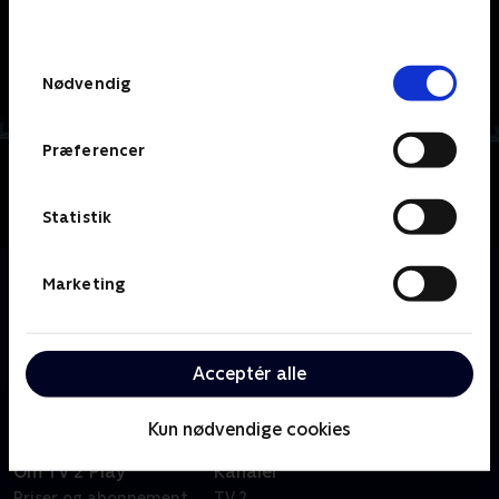
behandler dine oplysninger i
TV 2s privatlivspolitik
.
Samtykkevalg
Nødvendig
Præferencer
Statistik
Om Få det sunget
Marketing
Gennem musik hjælper Anders Bro en række midt-
og vestjyder med at lette hjertet. Glæd dig til rørende
scener, tør humor og masser af sang og musik
Acceptér alle
Kun nødvendige cookies
Om TV 2 Play
Kanaler
Priser og abonnement
TV 2