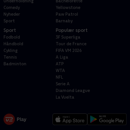
Underholdning
Bachelorette
Comedy
Yellowstone
Nyheder
Paw Patrol
Sport
Barnaby
Sport
Populær sport
Fodbold
3F Superliga
Håndbold
Tour de France
Cykling
FIFA VM 2026
Tennis
A Liga
Badminton
ATP
WTA
NFL
Serie A
Diamond League
La Vuelta