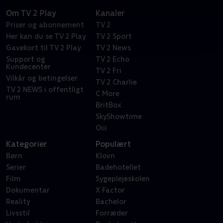
Om TV 2 Play
Kanaler
Priser og abonnement
TV 2
Her kan du se TV 2 Play
TV 2 Sport
Gavekort til TV 2 Play
TV 2 News
Support og
TV 2 Echo
Kundecenter
TV 2 Fri
Vilkår og betingelser
TV 2 Charlie
TV 2 NEWS i offentligt
C More
rum
BritBox
SkyShowtime
Oiii
Kategorier
Populært
Børn
Klovn
Serier
Badehotellet
Film
Sygeplejeskolen
Dokumentar
X Factor
Reality
Bachelor
Livsstil
Forræder