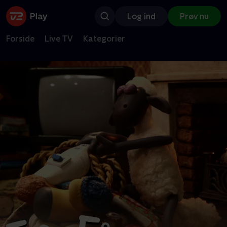
Log ind
Prøv nu
Forside
Live TV
Kategorier