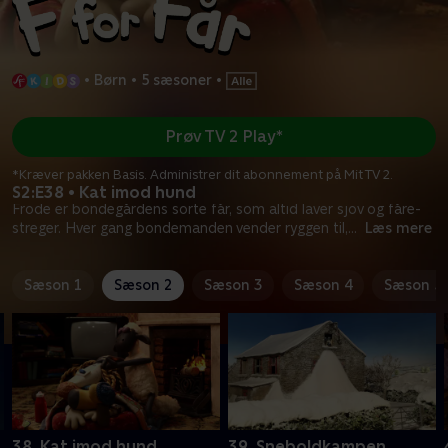
•
Børn
•
5 sæsoner
•
Prøv TV 2 Play*
*Kræver pakken Basis. Administrer dit abonnement på Mit TV 2.
S2:E38 • Kat imod hund
Frode er bondegårdens sorte får, som altid laver sjov og fåre-
streger. Hver gang bondemanden vender ryggen til,
...
Læs mere
Sæson 1
Sæson 2
Sæson 3
Sæson 4
Sæson 5
n
38. Kat imod hund
39. Sneboldkampen