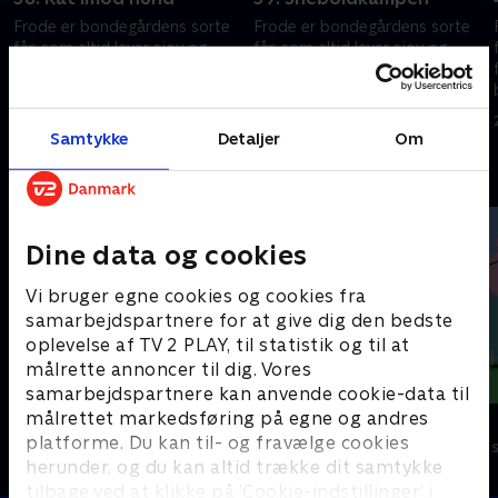
Frode er bondegårdens sorte
Frode er bondegårdens sorte
får, som altid laver sjov og
får, som altid laver sjov og
fåre-streger. Hver gang
fåre-streger. Hver gang
bondemanden vender ryggen
bondemanden vender ryggen
e
til, finder Frode og hans frække
til, finder Frode og hans frække
24. september 2023 • 7 min
24. september 2023 • 7 min
venner på noget.
venner på noget.
Samtykke
Detaljer
Om
Andre så også
Dine data og cookies
Vi bruger egne cookies og cookies fra
samarbejdspartnere for at give dig den bedste
oplevelse af TV 2 PLAY, til statistik og til at
målrette annoncer til dig. Vores
samarbejdspartnere kan anvende cookie-data til
målrettet markedsføring på egne og andres
Rasmus Klump
Gurli Gris
platforme. Du kan til- og fravælge cookies
Børneserier • 3 sæsoner
Børneserier • 4
herunder, og du kan altid trække dit samtykke
tilbage ved at klikke på ’Cookie-indstillinger’ i