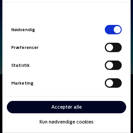
bunden af siden. Læs mere om hvordan TV 2
behandler dine oplysninger i
TV 2s privatlivspolitik
.
Samtykkevalg
Nødvendig
Præferencer
Statistik
Om F for får
Marketing
Følg livet på bondegården, hvor Frode Får og alle
hans venner bor. Frode får ofte problemer, som både
hans venner og bondens hund skal hjælpe ham med
Acceptér alle
at rette op på.
Kun nødvendige cookies