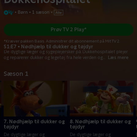
•
Børn
•
1 sæson
•
Prøv TV 2 Play*
*Kræver pakken Basis. Administrer dit abonnement på Mit TV 2.
S1:E7 • Nødhjælp til dukker og tøjdyr
De dygtige læger og sygeplejersker på Dukkehospitalet plejer
og reparerer dukker og legetøj fra hele verden og
...
Læs mere
Sæson 1
7. Nødhjælp til dukker og
8. Nødhjælp til dukker og
tøjdyr
tøjdyr
De dygtige læger og
De dygtige læger og