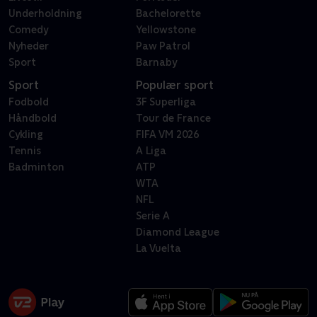
Underholdning
Bachelorette
Comedy
Yellowstone
Nyheder
Paw Patrol
Sport
Barnaby
Sport
Populær sport
Fodbold
3F Superliga
Håndbold
Tour de France
Cykling
FIFA VM 2026
Tennis
A Liga
Badminton
ATP
WTA
NFL
Serie A
Diamond League
La Vuelta