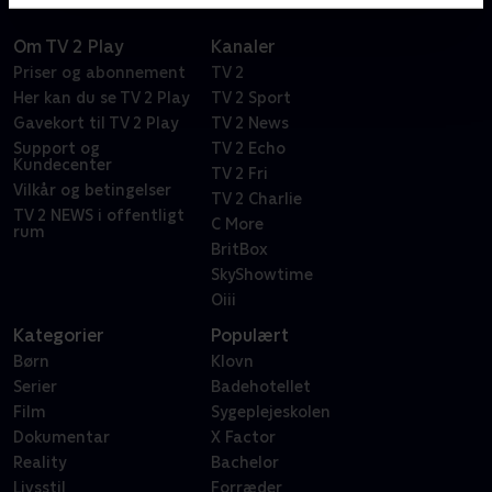
Om TV 2 Play
Kanaler
Priser og abonnement
TV 2
Her kan du se TV 2 Play
TV 2 Sport
Gavekort til TV 2 Play
TV 2 News
Support og
TV 2 Echo
Kundecenter
TV 2 Fri
Vilkår og betingelser
TV 2 Charlie
TV 2 NEWS i offentligt
C More
rum
BritBox
SkyShowtime
Oiii
Kategorier
Populært
Børn
Klovn
Serier
Badehotellet
Film
Sygeplejeskolen
Dokumentar
X Factor
Reality
Bachelor
Livsstil
Forræder