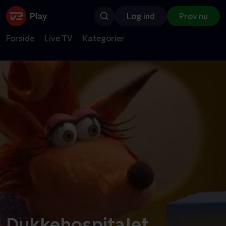
Log ind
Prøv nu
Forside
Live TV
Kategorier
Dukkehospitalet