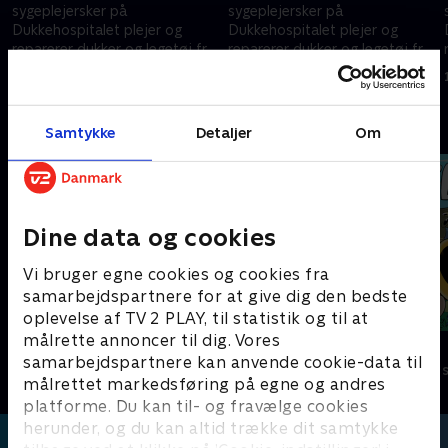
sygeplejersker på
sygeplejersker på
Dukkehospitalet plejer og
Dukkehospitalet plejer og
reparerer dukker og legetøj fra
reparerer dukker og legetøj fra
hele verden og har masser af
hele verden og har masser af
13. oktober 1999 • 14 min
18. oktober 1999 • 14 min
sjov samtidig
sjov samtidig
Andre så også
Samtykke
Detaljer
Om
Dine data og cookies
Vi bruger egne cookies og cookies fra
samarbejdspartnere for at give dig den bedste
oplevelse af TV 2 PLAY, til statistik og til at
målrette annoncer til dig. Vores
Olly og Hjernehjelmen
Føles som
samarbejdspartnere kan anvende cookie-data til
Børneserier • 1 sæsoner
Børneserier • 1
målrettet markedsføring på egne og andres
platforme. Du kan til- og fravælge cookies
herunder, og du kan altid trække dit samtykke