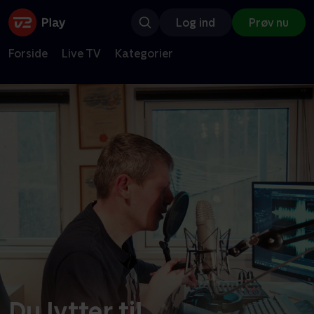
Log ind
Prøv nu
Forside
Live TV
Kategorier
Du lytter til