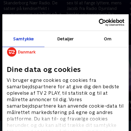
Skanderborg Nær Radio. De
sex til at fange lyttere, mens
satser på kendiseffekt i
Jacob fra Radio Djursland
programmerne og håber på, at
henter sin inspiration fra
lokal-tv-vært og influencer
80'ernes radiolegende Kim
28. august 2024 • 10 min
28. august 2024 • 10 min
Jarin Bertelsen kan levere det
Schumacher
Andre så også
Samtykke
Detaljer
Om
Dine data og cookies
Vi bruger egne cookies og cookies fra
samarbejdspartnere for at give dig den bedste
oplevelse af TV 2 PLAY, til statistik og til at
målrette annoncer til dig. Vores
Jul på slottet - Warwick
Julelys for m
samarbejdspartnere kan anvende cookie-data til
2020 • Livsstil • 46 min
2022 • Livsstil •
målrettet markedsføring på egne og andres
platforme. Du kan til- og fravælge cookies
herunder, og du kan altid trække dit samtykke