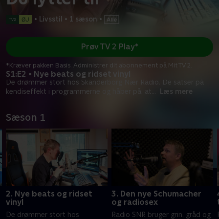
•
Livsstil
•
1 sæson
•
Prøv TV 2 Play*
*Kræver pakken Basis. Administrer dit abonnement på Mit TV 2.
S1:E2 • Nye beats og ridset vinyl
De drømmer stort hos Skanderborg Nær Radio. De satser på
kendiseffekt i programmerne og håber på, at
...
Læs mere
Sæson 1
2. Nye beats og ridset
3. Den nye Schumacher
vinyl
og radiosex
De drømmer stort hos
Radio SNR bruger grin, gråd og