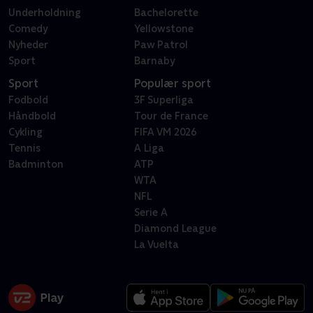
Underholdning
Bachelorette
Comedy
Yellowstone
Nyheder
Paw Patrol
Sport
Barnaby
Sport
Populær sport
Fodbold
3F Superliga
Håndbold
Tour de France
Cykling
FIFA VM 2026
Tennis
A Liga
Badminton
ATP
WTA
NFL
Serie A
Diamond League
La Vuelta