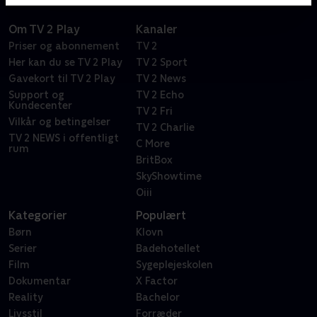
Om TV 2 Play
Kanaler
Priser og abonnement
TV 2
Her kan du se TV 2 Play
TV 2 Sport
Gavekort til TV 2 Play
TV 2 News
Support og
TV 2 Echo
Kundecenter
TV 2 Fri
Vilkår og betingelser
TV 2 Charlie
TV 2 NEWS i offentligt
C More
rum
BritBox
SkyShowtime
Oiii
Kategorier
Populært
Børn
Klovn
Serier
Badehotellet
Film
Sygeplejeskolen
Dokumentar
X Factor
Reality
Bachelor
Livsstil
Forræder