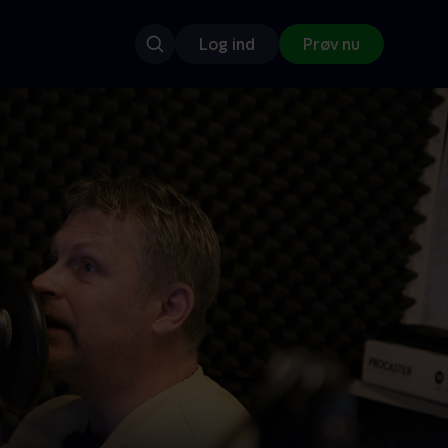
Log ind
Prøv nu