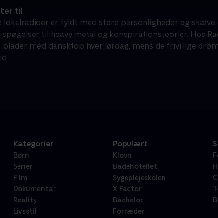
ter til
lokalradioer er fyldt med store personligheder og skæve eksi
a spøgelser til heavy metal og konspirationsteorier. Hos Ra
 plader med dansktop hver lørdag, mens de frivillige drømm
id
Kategorier
Populært
S
Børn
Klovn
F
Serier
Badehotellet
H
Film
Sygeplejeskolen
C
Dokumentar
X Factor
T
Reality
Bachelor
B
Livsstil
Forræder