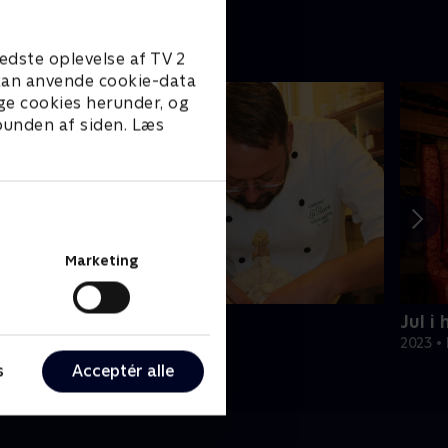
edste oplevelse af TV 2
e kan anvende cookie-data
ge cookies herunder, og
 bunden af siden. Læs
Marketing
ytår hos La Glace
Jul i
018 • Livsstil • 37 min
2023 • 
s
Acceptér alle