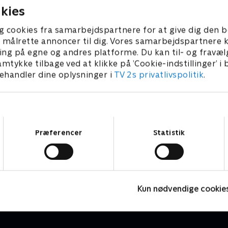
kies
g cookies fra samarbejdspartnere for at give dig den b
l at målrette annoncer til dig. Vores samarbejdspartner
ing på egne og andres platforme. Du kan til- og fravæl
amtykke tilbage ved at klikke på ’Cookie-indstillinger’ i
handler dine oplysninger i
TV 2s privatlivspolitik
.
Samtykkevalg
Præferencer
Statistik
Jul på slottet - Warwick
N
2020 • Livsstil • 46 min
2
Kun nødvendige cookie