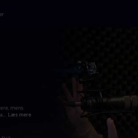
er
ttere, mens
ra
...
Læs mere