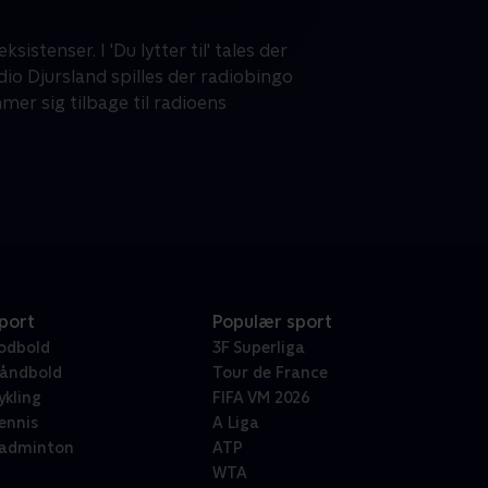
stenser. I 'Du lytter til' tales der
dio Djursland spilles der radiobingo
er sig tilbage til radioens
port
Populær sport
odbold
3F Superliga
åndbold
Tour de France
ykling
FIFA VM 2026
ennis
A Liga
adminton
ATP
WTA