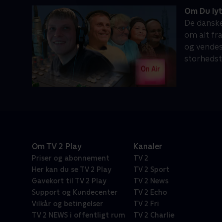
Om Du lyt
De danske 
om alt fr
og vendes
storhedst
Om TV 2 Play
Kanaler
Priser og abonnement
TV 2
Her kan du se TV 2 Play
TV 2 Sport
Gavekort til TV 2 Play
TV 2 News
Support og Kundecenter
TV 2 Echo
Vilkår og betingelser
TV 2 Fri
TV 2 NEWS i offentligt rum
TV 2 Charlie