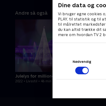
Dine data og coo
Andre så også
Vi bruger egne cookies o
PLAY, til statistik og ti
til målrettet markedsfør
du kan altid trække dit s
mere om hvordan TV 2 be
Nødvendig
Julelys for millioner
2022 • Livsstil • 46 min