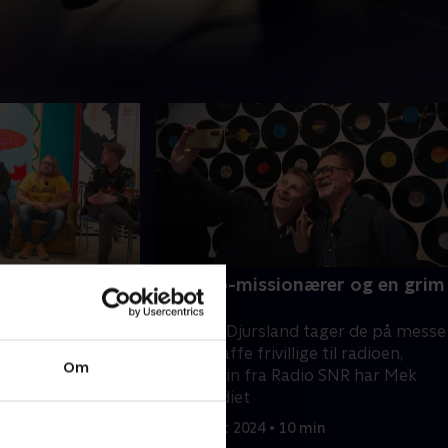
tigerroulade
5. Radio-missionærer og en grim
baby
 kysser og drikker
På Radio Djursland tager de på messe
 dødsmetal. På
for at skaffe frivillige til radioen,
t blevet tid til
Om
mens Jarin fra Radio SNR har Mek
om at skaffe nye
Pek i studiet
min
28. august 2024 • 10 min