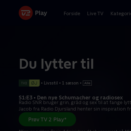
Forside
Live TV
Kategori
Du lytter til
•
Livsstil
•
1 sæson
•
S1:E3 • Den nye Schumacher og radiosex
Radio SNR bruger grin, gråd og sex til at fange ly
Jacob fra Radio Djursland henter sin inspiration f
Prøv TV 2 Play*