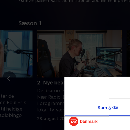
*Kræver pakken Basis. Administrer dit abonnement på Mit
Sæson 1
2. Nye beats og ridset vinyl
3
r
De drømmer stort hos Skanderborg
ster de
R
Nær Radio. De satser på kendiseffekt
ten Poul Erik
a
i programmerne og håber på, at
Samtykke
il heldige
R
lokal-tv-vært og influencer Jarin
 radiobingo
f
Bertelsen kan levere det
28. august 2024 • 10 min
S
2