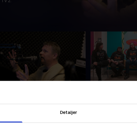
 TV 2.
. Den nye Schumacher og
4. Dødsmetal og 
adiosex
På Den Tunge Radio
adio SNR bruger grin, gråd og sex til
de, mens de spiller
t fange lyttere, mens Jacob fra
Radio Djursland er de
Detaljer
adio Djursland henter sin inspiration
roulade og en snak 
ra 80'ernes radiolegende Kim
medarbejdere. .
28. august 2024 • 10 
chumacher
8. august 2024 • 10 min