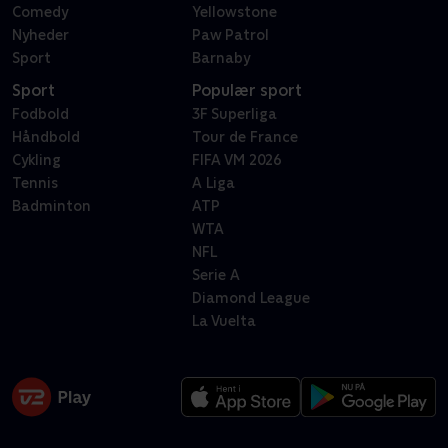
Comedy
Yellowstone
Nyheder
Paw Patrol
Sport
Barnaby
Sport
Populær sport
Fodbold
3F Superliga
Håndbold
Tour de France
Cykling
FIFA VM 2026
Tennis
A Liga
Badminton
ATP
WTA
NFL
Serie A
Diamond League
La Vuelta