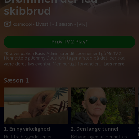
skibbrud
•
Livsstil
•
1 sæson
•
Prøv TV 2 Play*
*Kræver pakken Basis. Administrer dit abonnement på Mit TV 2.
Henriette og Johnny Duus Kirk tager afsted på det, der skal
være deres livs eventyr. Men hurtigt forvandler
...
Læs mere
Sæson 1
1. En ny virkelighed
2. Den lange tunnel
Helt fra begyndelsen er
Behandlingen af Henriettes