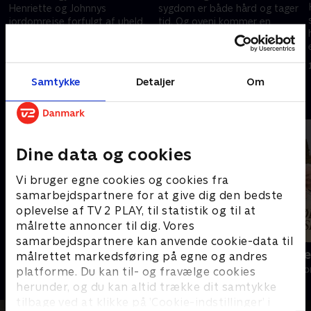
Henriette og Johnnys
sygdom er både hård og tager
jordomrejse forfulgt af uheld.
tid. Og oveni kommer en
Og det skal vise sig kun at blive
nedslående besked.
meget værre.
15. september 2023 • 16 min
15. september 2023 • 15 min
Samtykke
Detaljer
Om
Andre så også
Dine data og cookies
Vi bruger egne cookies og cookies fra
samarbejdspartnere for at give dig den bedste
oplevelse af TV 2 PLAY, til statistik og til at
målrette annoncer til dig. Vores
samarbejdspartnere kan anvende cookie-data til
Hotel Savoy - femstjernet luksus
Vi har købt 
målrettet markedsføring på egne og andres
Livsstil • 2 sæsoner
Livsstil • 3 sæs
platforme. Du kan til- og fravælge cookies
herunder, og du kan altid trække dit samtykke
tilbage ved at klikke på ’Cookie-indstillinger’ i