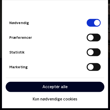
bunden af siden. Læs mere om hvordan TV 2
behandler dine oplysninger i
TV 2s privatlivspolitik
.
Samtykkevalg
Nødvendig
Præferencer
Statistik
Om Drømmen der led skibbrud
Marketing
Henriette og Johnny Duus Kirk tager afsted på det,
der skal være deres livs eventyr. Men hurtigt
forvandler drømmerejsen sig til en kamp for
Acceptér alle
Henriettes overlevelse.
Kun nødvendige cookies