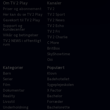
Om TV 2 Play
Kanaler
Priser og abonnement
TV 2
Her kan du se TV 2 Play
TV 2 Sport
Gavekort til TV 2 Play
TV 2 News
Support og
TV 2 Echo
Kundecenter
TV 2 Fri
Vilkår og betingelser
TV 2 Charlie
TV 2 NEWS i offentligt
C More
rum
BritBox
SkyShowtime
Oiii
Kategorier
Populært
Børn
Klovn
Serier
Badehotellet
Film
Sygeplejeskolen
Dokumentar
X Factor
Reality
Bachelor
Livsstil
Forræder
Underholdning
Bachelorette