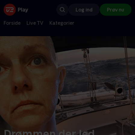
Log ind
Prøv nu
Forside
Live TV
Kategorier
Drømmen der led