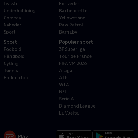
Livsstil
Forræder
Underholdning
Bachelorette
Comedy
Yellowstone
Nyheder
Paw Patrol
Sport
Barnaby
Sport
Populær sport
Fodbold
3F Superliga
Håndbold
Tour de France
Cykling
FIFA VM 2026
Tennis
A Liga
Badminton
ATP
WTA
NFL
Serie A
Diamond League
La Vuelta