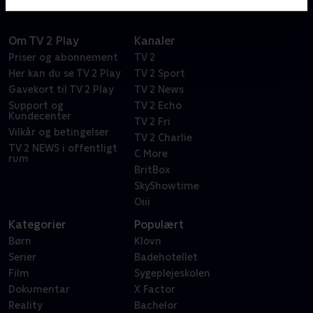
Om TV 2 Play
Kanaler
Priser og abonnement
TV 2
Her kan du se TV 2 Play
TV 2 Sport
Gavekort til TV 2 Play
TV 2 News
Support og
TV 2 Echo
Kundecenter
TV 2 Fri
Vilkår og betingelser
TV 2 Charlie
TV 2 NEWS i offentligt
C More
rum
BritBox
SkyShowtime
Oiii
Kategorier
Populært
Børn
Klovn
Serier
Badehotellet
Film
Sygeplejeskolen
Dokumentar
X Factor
Reality
Bachelor