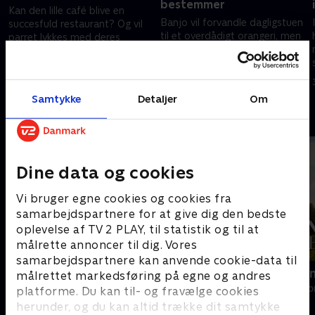
bestemmer
Kan den lille café blive en
Banjo vil forvandle dagligstuen
succesfuld restaurant? Og vil
til et overdådigt orangeri, men
parret lykkes med deres
da en storm nærmer sig med
ambitiøse planer, før øen Ulva
truende fart, får parret travlt
giver dem en udfordring, de
16. maj 2026 • 27 min
med at sikre taget.
ikke kan overkomme?
23. maj 2026 • 28 min
Samtykke
Detaljer
Om
Andre så også
Dine data og cookies
Vi bruger egne cookies og cookies fra
samarbejdspartnere for at give dig den bedste
oplevelse af TV 2 PLAY, til statistik og til at
målrette annoncer til dig. Vores
samarbejdspartnere kan anvende cookie-data til
Vild indretning ved verdens ende
Franske drø
målrettet markedsføring på egne og andres
Livsstil • 2 sæsoner
Livsstil • 6 sæs
platforme. Du kan til- og fravælge cookies
herunder, og du kan altid trække dit samtykke