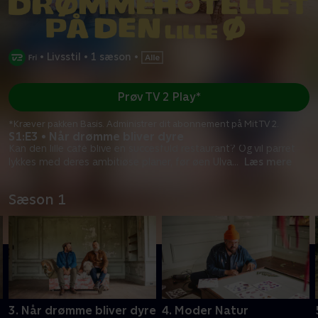
•
Livsstil
•
1 sæson
•
Prøv TV 2 Play*
*Kræver pakken Basis. Administrer dit abonnement på Mit TV 2.
S1:E3 • Når drømme bliver dyre
Kan den lille café blive en succesfuld restaurant? Og vil parret
lykkes med deres ambitiøse planer, før øen Ulva
...
Læs mere
Sæson 1
3. Når drømme bliver dyre
4. Moder Natur