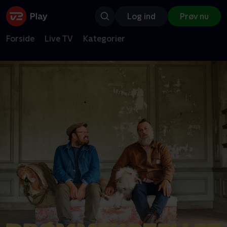
Log ind
Prøv nu
Forside
Live TV
Kategorier