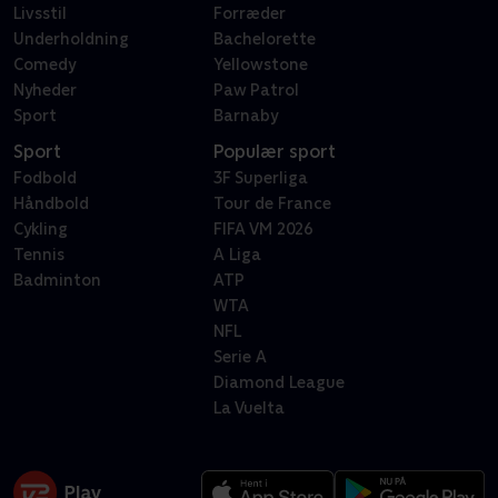
Livsstil
Forræder
Underholdning
Bachelorette
Comedy
Yellowstone
Nyheder
Paw Patrol
Sport
Barnaby
Sport
Populær sport
Fodbold
3F Superliga
Håndbold
Tour de France
Cykling
FIFA VM 2026
Tennis
A Liga
Badminton
ATP
WTA
NFL
Serie A
Diamond League
La Vuelta