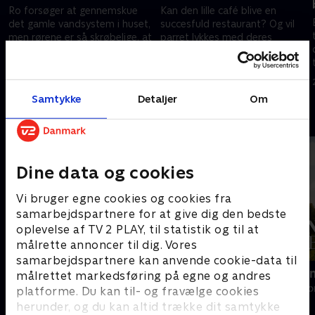
Ro forsøger at gennemskue
Kan den lille café blive en
det gamle vandsystem i huset,
succesfuld restaurant? Og vil
men rørene er så skrøbelige, at
parret lykkes med deres
,
bare én forkert bevægelse kan
ambitiøse planer, før øen Ulva
sætte hele projektet i fare.
giver dem en udfordring, de
9. maj 2026 • 27 min
16. maj 2026 • 27 min
ikke kan overkomme?
Samtykke
Detaljer
Om
Andre så også
Dine data og cookies
Vi bruger egne cookies og cookies fra
samarbejdspartnere for at give dig den bedste
oplevelse af TV 2 PLAY, til statistik og til at
målrette annoncer til dig. Vores
samarbejdspartnere kan anvende cookie-data til
Vild indretning ved verdens ende
Franske drø
målrettet markedsføring på egne og andres
Livsstil • 2 sæsoner
Livsstil • 6 sæs
platforme. Du kan til- og fravælge cookies
herunder, og du kan altid trække dit samtykke