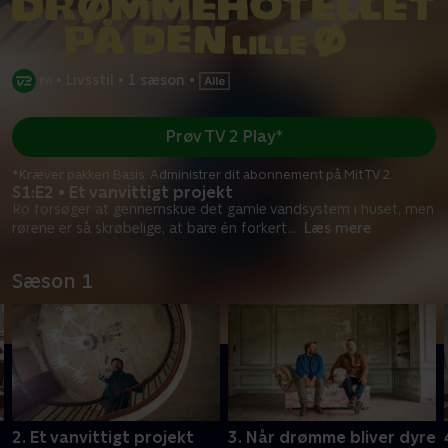
•
Livsstil
•
1 sæson
•
Prøv TV 2 Play*
*Kræver pakken Basis. Administrer dit abonnement på Mit TV 2.
S1:E2 • Et vanvittigt projekt
Ro forsøger at gennemskue det gamle vandsystem i huset, men
rørene er så skrøbelige, at bare én forkert
...
Læs mere
Sæson 1
2. Et vanvittigt projekt
3. Når drømme bliver dyre