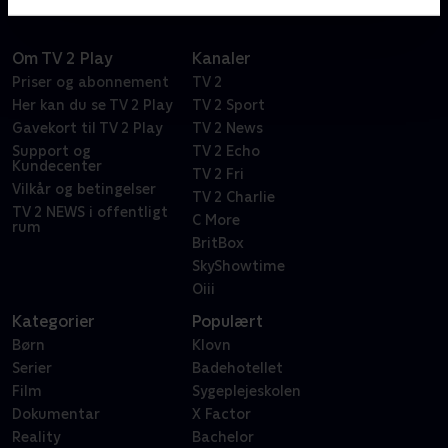
Om TV 2 Play
Kanaler
Priser og abonnement
TV 2
Her kan du se TV 2 Play
TV 2 Sport
Gavekort til TV 2 Play
TV 2 News
Support og
TV 2 Echo
Kundecenter
TV 2 Fri
Vilkår og betingelser
TV 2 Charlie
TV 2 NEWS i offentligt
C More
rum
BritBox
SkyShowtime
Oiii
Kategorier
Populært
Børn
Klovn
Serier
Badehotellet
Film
Sygeplejeskolen
Dokumentar
X Factor
Reality
Bachelor