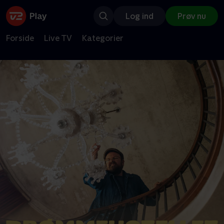
Log ind
Prøv nu
Forside
Live TV
Kategorier