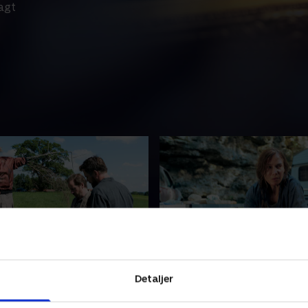
agt
ines
3. Edda's Revenge
Detaljer
 bliver afpresset til at
Maryam får mere magt på
en gammel efterforskning
advokatfirmaet, men samti