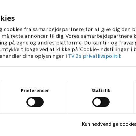
net person
granskes hendes efterforskn
tiltagende grad af chefen N
er 2023 • 51 min
kies
14. november 2023 • 52 min
g cookies fra samarbejdspartnere for at give dig den b
l at målrette annoncer til dig. Vores samarbejdspartner
ing på egne og andres platforme. Du kan til- og fravæl
amtykke tilbage ved at klikke på ’Cookie-indstillinger’ i
handler dine oplysninger i
TV 2s privatlivspolitik
.
Samtykkevalg
Præferencer
Statistik
The Au Pair
Kun nødvendige cookie
Krimi & Spænding • 1 sæsoner
K