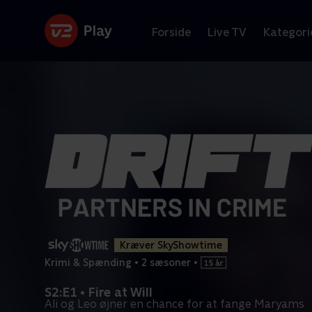
Forside
Live TV
Kategori
Kræver SkyShowtime
Krimi & Spænding
•
2 sæsoner
•
S2:E1 • Fire at Will
Ali og Leo øjner en chance for at fange Maryams