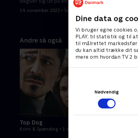
begiver sig ud på en livsfarlig jagt
af en sav
14. november 2023 • 56 min
14. novemb
Dine data og coo
Vi bruger egne cookies o
PLAY, til statistik og ti
Andre så også
til målrettet markedsfør
du kan altid trække dit s
mere om hvordan TV 2 be
Nødvendig
Top Dog
Krimi & Spænding • 1 sæsoner