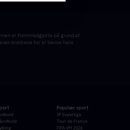
i, men er fremmedgjorte på grund af
orenes brødrene for at bevise hans
port
Populær sport
odbold
3F Superliga
åndbold
Tour de France
ykling
FIFA VM 2026