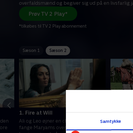
overfaldsmænd og begiver sig ud på en livsfarlig j
Prøv TV 2 Play*
*tilkøbes til TV 2 Play abonnement
Sæson 1
Sæson 2
1. Fire at Will
2. Red L
 den
Ali og Leo øjner en chance for at
Ali og Leo
Samtykke
ore
fange Maryams overfaldsmænd og
genåbne 