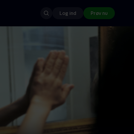
Log ind
Prøv nu