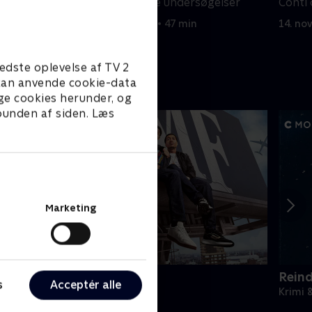
ing i
for at stoppe sine undersøgelser
Conti
ora
14. november 2023 • 47 min
14. no
edste oplevelse af TV 2
e kan anvende cookie-data
ge cookies herunder, og
 bunden af siden. Læs
Marketing
BMF
Rein
s
Acceptér alle
rimi & Spænding • 3 sæsoner
Krimi 