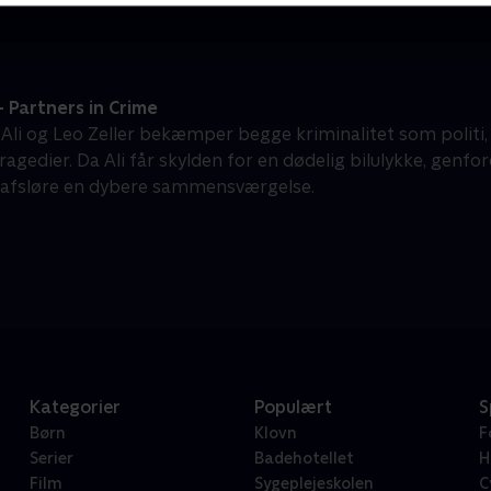
- Partners in Crime
Ali og Leo Zeller bekæmper begge kriminalitet som polit
tragedier. Da Ali får skylden for en dødelig bilulykke, genf
 afsløre en dybere sammensværgelse.
Kategorier
Populært
S
Børn
Klovn
F
Serier
Badehotellet
H
Film
Sygeplejeskolen
C