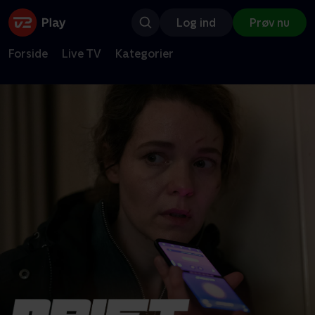
Log ind
Prøv nu
Forside
Live TV
Kategorier