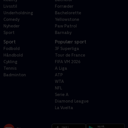
Livsstil
Forræder
Underholdning
Bachelorette
Comedy
Yellowstone
Nyheder
Paw Patrol
Sport
Barnaby
Sport
Populær sport
Fodbold
3F Superliga
Håndbold
Tour de France
Cykling
FIFA VM 2026
Tennis
A Liga
Badminton
ATP
WTA
NFL
Serie A
Diamond League
La Vuelta