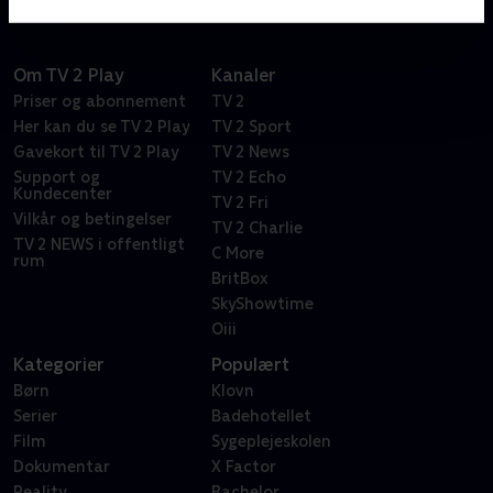
Om TV 2 Play
Kanaler
Priser og abonnement
TV 2
Her kan du se TV 2 Play
TV 2 Sport
Gavekort til TV 2 Play
TV 2 News
Support og
TV 2 Echo
Kundecenter
TV 2 Fri
Vilkår og betingelser
TV 2 Charlie
TV 2 NEWS i offentligt
C More
rum
BritBox
SkyShowtime
Oiii
Kategorier
Populært
Børn
Klovn
Serier
Badehotellet
Film
Sygeplejeskolen
Dokumentar
X Factor
Reality
Bachelor