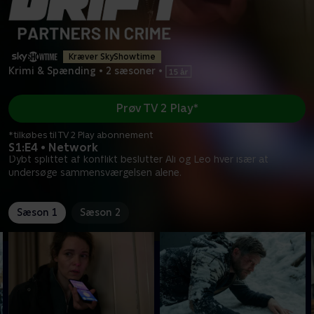
Kræver SkyShowtime
Krimi & Spænding
•
2 sæsoner
•
Prøv TV 2 Play*
*tilkøbes til TV 2 Play abonnement
S1:E4 • Network
Dybt splittet af konflikt beslutter Ali og Leo hver især at
undersøge sammensværgelsen alene.
Sæson 1
Sæson 2