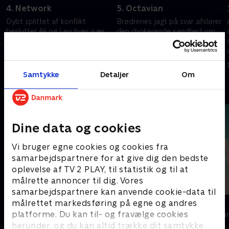
4. Network
5. Octavian
Dybt splittet af konflikt
Brødrenes jagt på svar afslører
r
beslutter Ali og Leo hver især
den chokerende sandhed om
.
at undersøge
den store sammensværgelse.
sammensværgelsen alene.
25. april 2023 • 45 min
25. april 2023 • 44 min
Samtykke
Detaljer
Om
Andre så også
Dine data og cookies
Vi bruger egne cookies og cookies fra
samarbejdspartnere for at give dig den bedste
oplevelse af TV 2 PLAY, til statistik og til at
målrette annoncer til dig. Vores
samarbejdspartnere kan anvende cookie-data til
målrettet markedsføring på egne og andres
Top Dog
The Au Pair
platforme. Du kan til- og fravælge cookies
Krimi & Spænding • 1 sæsoner
Krimi & Spændi
herunder, og du kan altid trække dit samtykke