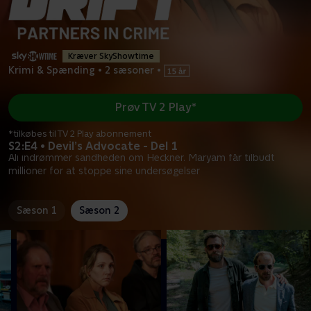
Kræver SkyShowtime
Krimi & Spænding
•
2 sæsoner
•
Prøv TV 2 Play*
*tilkøbes til TV 2 Play abonnement
S2:E4 • Devil’s Advocate - Del 1
Ali indrømmer sandheden om Heckner. Maryam får tilbudt
millioner for at stoppe sine undersøgelser
Sæson 1
Sæson 2