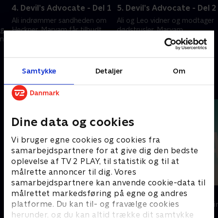
4. Devil’s Advocate - Del 1
5. Devil’s Advocate - Del 2
Ali indrømmer sandheden om
Ali og Leo vidner og modtager
ig
Heckner. Maryam får tilbudt
dødstrusler. Maryam
ing
millioner for at stoppe sine
undersøger Conti og dødelige
undersøgelser
begivenheder
14. november 2023 • 47 min
14. november 2023 • 57 min
Samtykke
Detaljer
Om
Andre så også
Dine data og cookies
Vi bruger egne cookies og cookies fra
samarbejdspartnere for at give dig den bedste
oplevelse af TV 2 PLAY, til statistik og til at
målrette annoncer til dig. Vores
samarbejdspartnere kan anvende cookie-data til
målrettet markedsføring på egne og andres
Top Dog
The Au Pair
platforme. Du kan til- og fravælge cookies
Krimi & Spænding • 1 sæsoner
Krimi & Spændi
herunder, og du kan altid trække dit samtykke