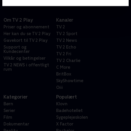
Om TV 2 Play
Kanaler
Priser og abonnement
TV 2
Her kan du se TV 2 Play
TV 2 Sport
Gavekort til TV 2 Play
TV 2 News
Support og
TV 2 Echo
Kundecenter
TV 2 Fri
Vilkår og betingelser
TV 2 Charlie
TV 2 NEWS i offentligt
C More
rum
BritBox
SkyShowtime
Oiii
Kategorier
Populært
Børn
Klovn
Serier
Badehotellet
Film
Sygeplejeskolen
Dokumentar
X Factor
Reality
Bachelor