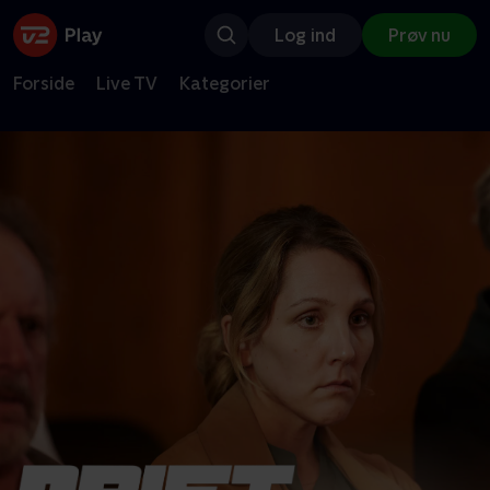
Log ind
Prøv nu
Forside
Live TV
Kategorier