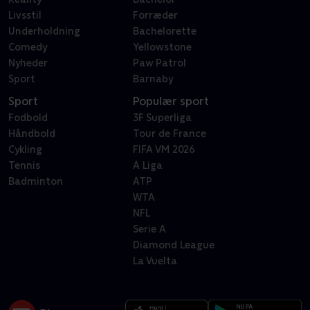
Livsstil
Forræder
Underholdning
Bachelorette
Comedy
Yellowstone
Nyheder
Paw Patrol
Sport
Barnaby
Sport
Populær sport
Fodbold
3F Superliga
Håndbold
Tour de France
Cykling
FIFA VM 2026
Tennis
A Liga
Badminton
ATP
WTA
NFL
Serie A
Diamond League
La Vuelta