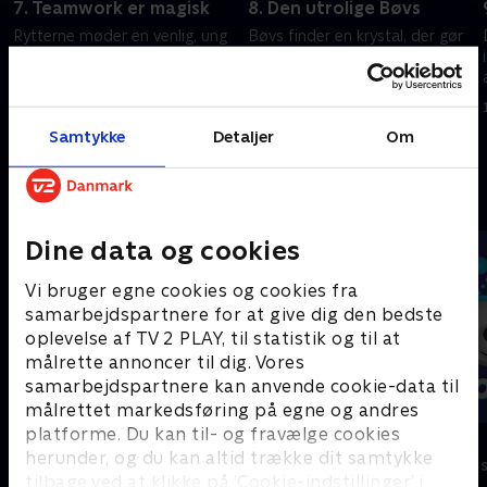
7. Teamwork er magisk
8. Den utrolige Bøvs
Rytterne møder en venlig, ung
Bøvs finder en krystal, der gør
drage, der måske ikke er så
ham til den stærkeste af
sød, som hun ser ud til.
redningsrytterne.
1. november 2025 • 22 min
1. november 2025 • 22 min
Samtykke
Detaljer
Om
Andre så også
Dine data og cookies
Vi bruger egne cookies og cookies fra
samarbejdspartnere for at give dig den bedste
oplevelse af TV 2 PLAY, til statistik og til at
målrette annoncer til dig. Vores
samarbejdspartnere kan anvende cookie-data til
målrettet markedsføring på egne og andres
platforme. Du kan til- og fravælge cookies
Vicke Viking
Olly & Lea
herunder, og du kan altid trække dit samtykke
Børneserier • 1 sæsoner
Børneserier • 1
tilbage ved at klikke på ’Cookie-indstillinger’ i