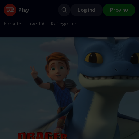
Log ind
Prøv nu
Forside
Live TV
Kategorier