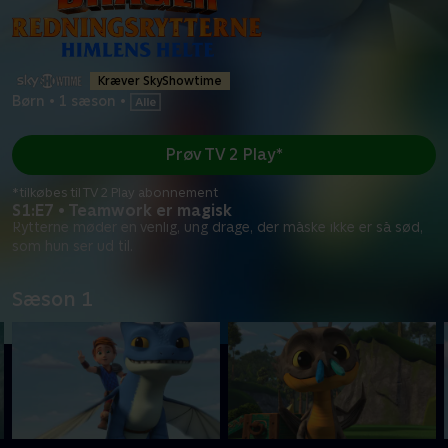
Kræver SkyShowtime
Børn
•
1 sæson
•
Prøv TV 2 Play*
*tilkøbes til TV 2 Play abonnement
S1:E7 • Teamwork er magisk
Rytterne møder en venlig, ung drage, der måske ikke er så sød,
som hun ser ud til.
Sæson 1