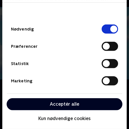
bunden af siden. Læs mere om hvordan TV 2
behandler dine oplysninger i
TV 2s privatlivspolitik
.
Samtykkevalg
Nødvendig
Præferencer
Statistik
Marketing
Om Drager - Redningsrytterne: Himlens Helte
Tvillingerne Dak og Leyla leder et hold på fem drager
ud på eventyr for at redde drager og mennesker
Acceptér alle
omkring deres adopterede hjem Huttsgalor.
Kun nødvendige cookies