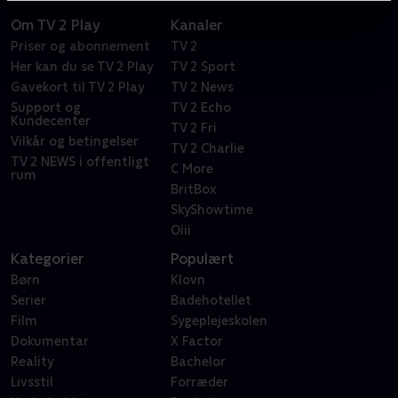
Om TV 2 Play
Kanaler
Priser og abonnement
TV 2
Her kan du se TV 2 Play
TV 2 Sport
Gavekort til TV 2 Play
TV 2 News
Support og
TV 2 Echo
Kundecenter
TV 2 Fri
Vilkår og betingelser
TV 2 Charlie
TV 2 NEWS i offentligt
C More
rum
BritBox
SkyShowtime
Oiii
Kategorier
Populært
Børn
Klovn
Serier
Badehotellet
Film
Sygeplejeskolen
Dokumentar
X Factor
Reality
Bachelor
Livsstil
Forræder