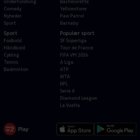
Underholdning
Bachelorette
Comedy
Yellowstone
Nyheder
Paw Patrol
Sport
Barnaby
Sport
Populær sport
Fodbold
3F Superliga
Håndbold
Tour de France
Cykling
FIFA VM 2026
Tennis
A Liga
Badminton
ATP
WTA
NFL
Serie A
Diamond League
La Vuelta