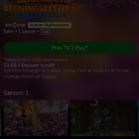
Kræver SkyShowtime
Børn
•
1 sæson
•
Prøv TV 2 Play*
*tilkøbes til TV 2 Play abonnement
S1:E4 • Snusen rundt
Rytterne forsøger at hjælpe Snoop med at finde to af Vizzas
usynlige slinkvinge-babyer.
Sæson 1