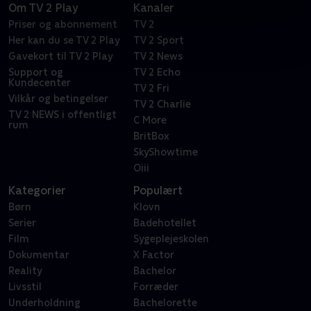
Om TV 2 Play
Kanaler
Priser og abonnement
TV 2
Her kan du se TV 2 Play
TV 2 Sport
Gavekort til TV 2 Play
TV 2 News
Support og
TV 2 Echo
Kundecenter
TV 2 Fri
Vilkår og betingelser
TV 2 Charlie
TV 2 NEWS i offentligt
C More
rum
BritBox
SkyShowtime
Oiii
Kategorier
Populært
Børn
Klovn
Serier
Badehotellet
Film
Sygeplejeskolen
Dokumentar
X Factor
Reality
Bachelor
Livsstil
Forræder
Underholdning
Bachelorette