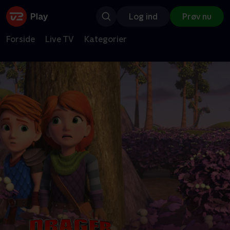
Log ind
Prøv nu
Forside
Live TV
Kategorier