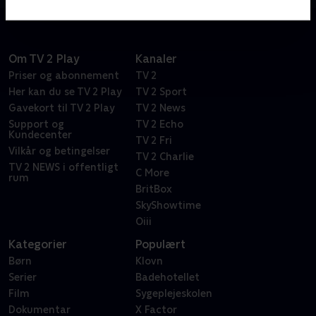
Om TV 2 Play
Kanaler
Priser og abonnement
TV 2
Her kan du se TV 2 Play
TV 2 Sport
Gavekort til TV 2 Play
TV 2 News
Support og
TV 2 Echo
Kundecenter
TV 2 Fri
Vilkår og betingelser
TV 2 Charlie
TV 2 NEWS i offentligt
C More
rum
BritBox
SkyShowtime
Oiii
Kategorier
Populært
Børn
Klovn
Serier
Badehotellet
Film
Sygeplejeskolen
Dokumentar
X Factor