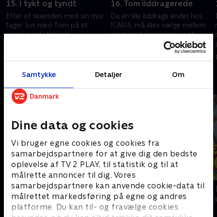
15. I tykt og tyndt
16. Tom ilddragerede
Efter et skænderi med sin mor
Da en lille ilddrage ender hos
tager Jun med Tom på et
ICARIS, må Alex vælge mellem
eventyr ind i Ildriget.
sin mors begejstring og at
holde dragen hemmelig.
1. november 2025 • 22 min
1. november 2025 • 22 min
Samtykke
Detaljer
Om
Andre så også
Dine data og cookies
Vi bruger egne cookies og cookies fra
samarbejdspartnere for at give dig den bedste
oplevelse af TV 2 PLAY, til statistik og til at
målrette annoncer til dig. Vores
samarbejdspartnere kan anvende cookie-data til
F for får
Jungledyret
målrettet markedsføring på egne og andres
Børneserier • 5 sæsoner
Børneserier • 1
platforme. Du kan til- og fravælge cookies