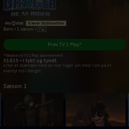
Kræver SkyShowtime
Børn
•
1 sæson
•
Prøv TV 2 Play*
*tilkøbes til TV 2 Play abonnement
S1:E15 • I tykt og tyndt
Efter et skænderi med sin mor tager Jun med Tom på et
eventyr ind i Ildriget.
Sæson 1