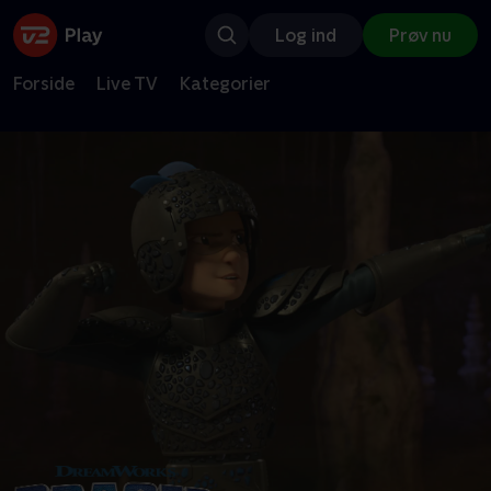
Log ind
Prøv nu
Forside
Live TV
Kategorier