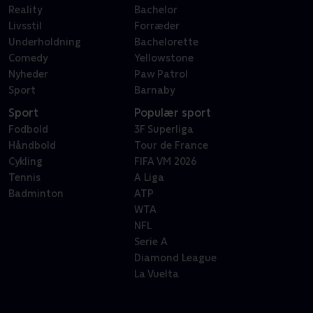
Reality
Bachelor
Livsstil
Forræder
Underholdning
Bachelorette
Comedy
Yellowstone
Nyheder
Paw Patrol
Sport
Barnaby
Sport
Populær sport
Fodbold
3F Superliga
Håndbold
Tour de France
Cykling
FIFA VM 2026
Tennis
A Liga
Badminton
ATP
WTA
NFL
Serie A
Diamond League
La Vuelta