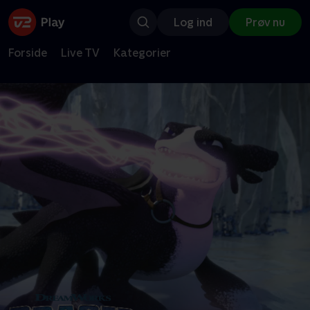
Log ind
Prøv nu
Forside
Live TV
Kategorier