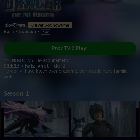
Kræver SkyShowtime
Børn
•
1 sæson
•
Prøv TV 2 Play*
*tilkøbes til TV 2 Play abonnement
S1:E13 • Følg lynet - del 2
Torden vil have hævn over dragerne, der jagede hans familie
væk.
Sæson 1