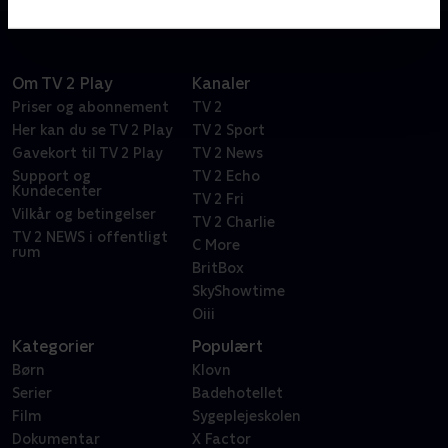
Om TV 2 Play
Kanaler
Priser og abonnement
TV 2
Her kan du se TV 2 Play
TV 2 Sport
Gavekort til TV 2 Play
TV 2 News
Support og
TV 2 Echo
Kundecenter
TV 2 Fri
Vilkår og betingelser
TV 2 Charlie
TV 2 NEWS i offentligt
C More
rum
BritBox
SkyShowtime
Oiii
Kategorier
Populært
Børn
Klovn
Serier
Badehotellet
Film
Sygeplejeskolen
Dokumentar
X Factor