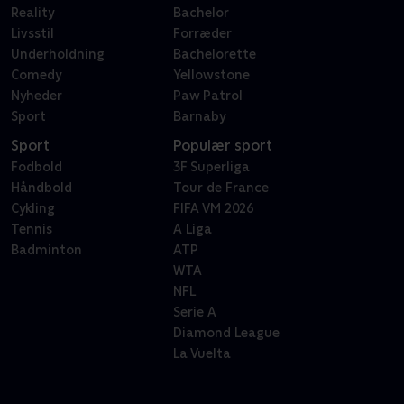
Reality
Bachelor
Livsstil
Forræder
Underholdning
Bachelorette
Comedy
Yellowstone
Nyheder
Paw Patrol
Sport
Barnaby
Sport
Populær sport
Fodbold
3F Superliga
Håndbold
Tour de France
Cykling
FIFA VM 2026
Tennis
A Liga
Badminton
ATP
WTA
NFL
Serie A
Diamond League
La Vuelta