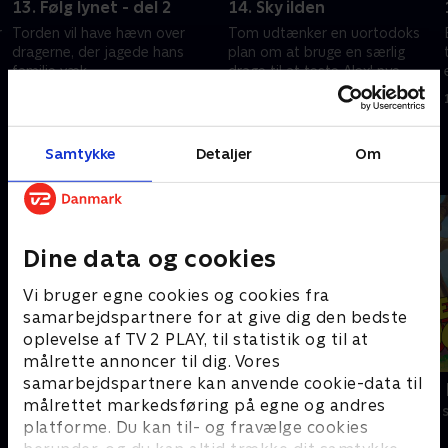
13. Følg lynet - del 2
14. Sky ilden
r
Torden vil have hævn over
Tom udtænker en uortodoks
dragerne, der jagede hans
plan om at bruge en særlig
familie væk.
drage til at teste Alex' nye
branddragter.
1. november 2025 • 22 min
1. november 2025 • 22 min
Samtykke
Detaljer
Om
Andre så også
Dine data og cookies
Vi bruger egne cookies og cookies fra
samarbejdspartnere for at give dig den bedste
oplevelse af TV 2 PLAY, til statistik og til at
målrette annoncer til dig. Vores
samarbejdspartnere kan anvende cookie-data til
F for får
Jungledyret
målrettet markedsføring på egne og andres
Børneserier • 5 sæsoner
Børneserier • 1
platforme. Du kan til- og fravælge cookies