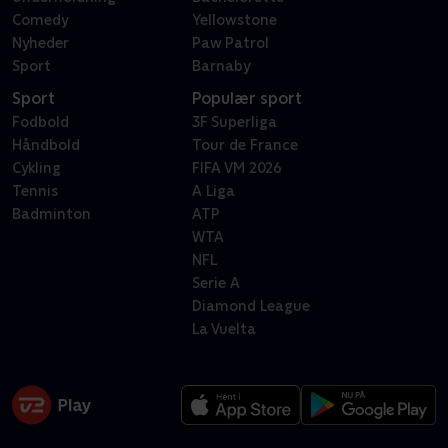
Comedy
Yellowstone
Nyheder
Paw Patrol
Sport
Barnaby
Sport
Populær sport
Fodbold
3F Superliga
Håndbold
Tour de France
Cykling
FIFA VM 2026
Tennis
A Liga
Badminton
ATP
WTA
NFL
Serie A
Diamond League
La Vuelta