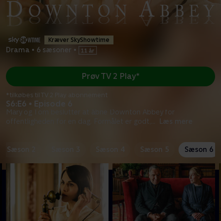
Kræver SkyShowtime
Drama
•
6 sæsoner
•
Prøv TV 2 Play*
*tilkøbes til TV 2 Play abonnement
S6:E6 • Episode 6
Mary og Tom beslutter at åbne Downton Abbey for
offentligheden for en dag. Formålet er godt,
...
Læs mere
Sæson 2
Sæson 3
Sæson 4
Sæson 5
Sæson 6