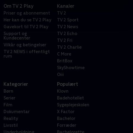
Om TV 2 Play
Kanaler
Priser og abonnement
TV 2
Her kan du se TV 2 Play
TV 2 Sport
Gavekort til TV 2 Play
TV 2 News
Support og
TV 2 Echo
Kundecenter
TV 2 Fri
Vilkår og betingelser
TV 2 Charlie
TV 2 NEWS i offentligt
C More
rum
BritBox
SkyShowtime
Oiii
Kategorier
Populært
Børn
Klovn
Serier
Badehotellet
Film
Sygeplejeskolen
Dokumentar
X Factor
Reality
Bachelor
Livsstil
Forræder
Underholdning
Bachelorette