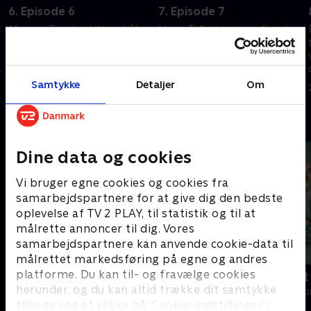
6. Episode 6
7. Episode 7
t
Mary og Tom beslutter at åbne
Henry Talbot inviterer Crawley-
Downton Abbey for
familien til sit motorløb. Der
offentligheden for en dag.
venter dem alle en
g
Formålet er godt, nemlig at
højdramatisk eftermiddag. Mr.
skaffe penge til det lokale
Molesley og Daisy skal til
Samtykke
Detaljer
Om
20. september 2022 • 47 min
20. september 2022 • 47 min
sygehus.
eksamen.
Andre så også
Dine data og cookies
Vi bruger egne cookies og cookies fra
samarbejdspartnere for at give dig den bedste
oplevelse af TV 2 PLAY, til statistik og til at
målrette annoncer til dig. Vores
samarbejdspartnere kan anvende cookie-data til
målrettet markedsføring på egne og andres
platforme. Du kan til- og fravælge cookies
Happy fucking Pride
Fake Patient
herunder, og du kan altid trække dit samtykke
Drama • 1 sæsoner
Drama • 1 sæso
tilbage ved at klikke på ’Cookie-indstillinger’ i