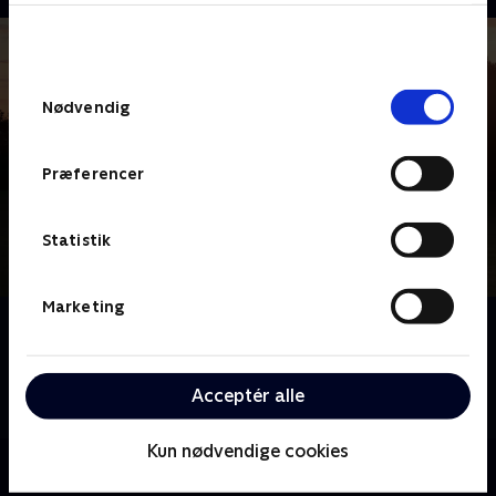
bunden af siden. Læs mere om hvordan TV 2
behandler dine oplysninger i
TV 2s privatlivspolitik
.
Samtykkevalg
Nødvendig
Præferencer
Statistik
Marketing
Om Downton Abbey
Tjenestefolket i underetagens og den aristokratiske
Crawley-families krydsende liv i det edvardianske
Acceptér alle
gods på landet i Yorkshire.
Kun nødvendige cookies