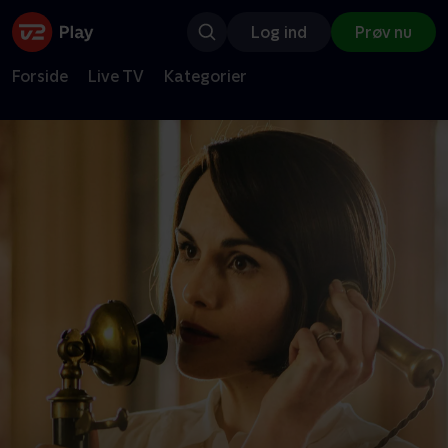
Log ind
Prøv nu
Forside
Live TV
Kategorier