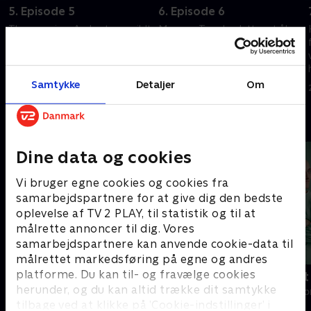
5. Episode 5
6. Episode 6
Thomas giver Andy et gavmildt
Mary og Tom beslutter at åbne
tilbud, og Violet har inviteret
Downton Abbey for
Neville Chamberlain, selveste
offentligheden for en dag.
sundhedsministeren, til middag
Formålet er godt, nemlig at
på Downton.
skaffe penge til det lokale
Samtykke
Detaljer
Om
20. september 2022 • 47 min
20. september 2022 • 47 min
sygehus.
Andre så også
Dine data og cookies
Vi bruger egne cookies og cookies fra
samarbejdspartnere for at give dig den bedste
oplevelse af TV 2 PLAY, til statistik og til at
målrette annoncer til dig. Vores
samarbejdspartnere kan anvende cookie-data til
målrettet markedsføring på egne og andres
platforme. Du kan til- og fravælge cookies
Happy fucking Pride
Fake Patient
herunder, og du kan altid trække dit samtykke
Drama • 1 sæsoner
Drama • 1 sæso
tilbage ved at klikke på ’Cookie-indstillinger’ i