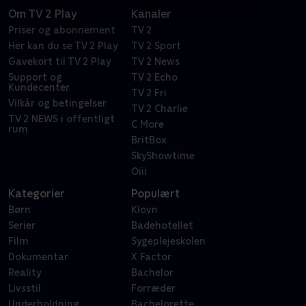
Om TV 2 Play
Kanaler
Priser og abonnement
TV 2
Her kan du se TV 2 Play
TV 2 Sport
Gavekort til TV 2 Play
TV 2 News
Support og
TV 2 Echo
Kundecenter
TV 2 Fri
Vilkår og betingelser
TV 2 Charlie
TV 2 NEWS i offentligt
C More
rum
BritBox
SkyShowtime
Oiii
Kategorier
Populært
Børn
Klovn
Serier
Badehotellet
Film
Sygeplejeskolen
Dokumentar
X Factor
Reality
Bachelor
Livsstil
Forræder
Underholdning
Bachelorette