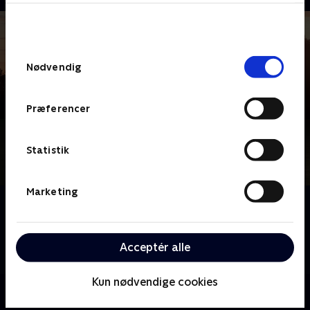
bunden af siden. Læs mere om hvordan TV 2
behandler dine oplysninger i
TV 2s privatlivspolitik
.
Samtykkevalg
Nødvendig
Præferencer
Statistik
Marketing
Om Downton Abbey
Tjenestefolket i underetagens og den aristokratiske
Crawley-families krydsende liv i det edvardianske
Acceptér alle
gods på landet i Yorkshire.
Kun nødvendige cookies