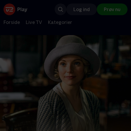
Log ind
Prøv nu
Forside
Live TV
Kategorier