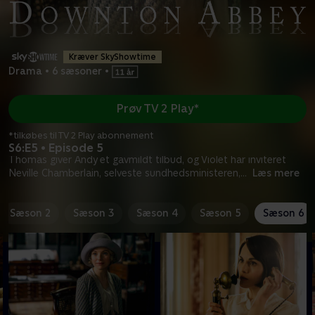
Kræver SkyShowtime
Drama
•
6 sæsoner
•
Prøv TV 2 Play*
*tilkøbes til TV 2 Play abonnement
S6:E5 • Episode 5
Thomas giver Andy et gavmildt tilbud, og Violet har inviteret
Neville Chamberlain, selveste sundhedsministeren,
...
Læs mere
Sæson 2
Sæson 3
Sæson 4
Sæson 5
Sæson 6