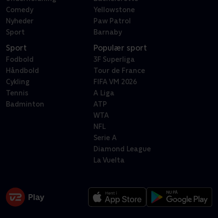
Comedy
Yellowstone
Nyheder
Paw Patrol
Sport
Barnaby
Sport
Populær sport
Fodbold
3F Superliga
Håndbold
Tour de France
Cykling
FIFA VM 2026
Tennis
A Liga
Badminton
ATP
WTA
NFL
Serie A
Diamond League
La Vuelta