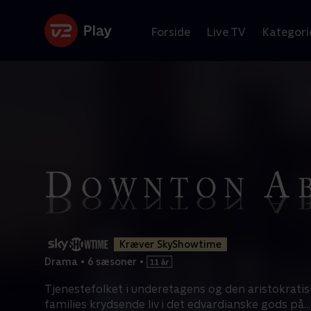
Forside
Live TV
Kategori
Kræver SkyShowtime
Drama
•
6 sæsoner
•
Tjenestefolket i underetagens og den aristokrati
families krydsende liv i det edvardianske gods på
...