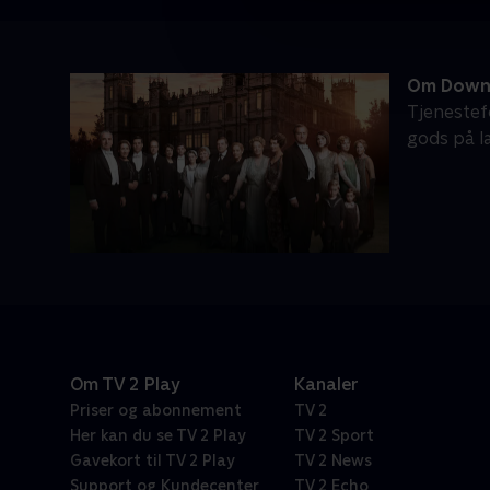
Om Down
Tjenestef
gods på la
Om TV 2 Play
Kanaler
Priser og abonnement
TV 2
Her kan du se TV 2 Play
TV 2 Sport
Gavekort til TV 2 Play
TV 2 News
Support og Kundecenter
TV 2 Echo