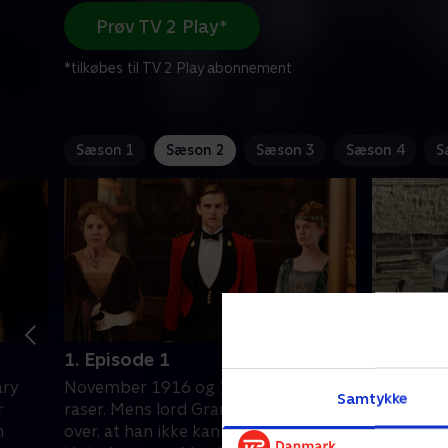
Prøv TV 2 Play*
*tilkøbes til TV 2 Play abonnement
Sæson 1
Sæson 2
Sæson 3
Sæson 4
S
1. Episode 1
2. Episo
ary
November 1916 og 1. Verdenskrig
April 191
Samtykke
r
raser. Mens lord Grantham ærgrer sig
bliver in
m
over, at han ikke kan få lov til at drage
tidligere