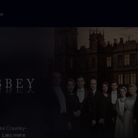
er
ske Crawley-
Læs mere