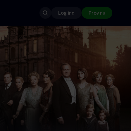
Log ind
Prøv nu