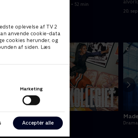
boss?
alvorl
20. september 2022 • 52 min
også f
20. se
edste oplevelse af TV 2
e kan anvende cookie-data
ge cookies herunder, og
 bunden af siden. Læs
Marketing
ollegiet
Made 
s
Acceptér alle
rama • 1 sæsoner
Drama 