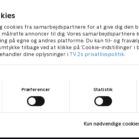
l landsbyen.
eller Isobel Crawley, der er 
ber 2022 • 53 min
20. september 2022 • 53 min
kies
g cookies fra samarbejdspartnere for at give dig den b
l at målrette annoncer til dig. Vores samarbejdspartner
ing på egne og andres platforme. Du kan til- og fravæl
amtykke tilbage ved at klikke på ’Cookie-indstillinger’ i
handler dine oplysninger i
TV 2s privatlivspolitik
.
Samtykkevalg
Præferencer
Statistik
Fake Patient
K
Kun nødvendige cookie
Drama • 1 sæsoner
D