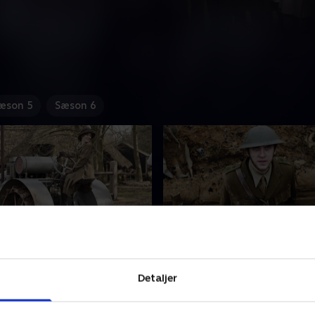
æson 5
Sæson 6
de 2
3. Episode 3
7. Herskabstjeneren William
Downton er blevet forvandlet
Detaljer
dkaldt til hæren, mens hans
rekreationshjem for sårede 
 kollega Thomas vender
Det skaber konflikter, for e