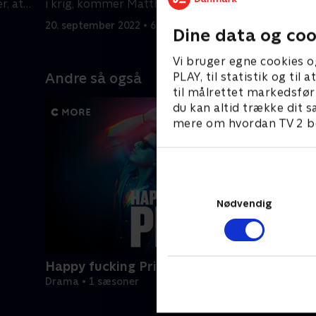
r, at
i krig, kommer Matthew hjem på
tilbage ti
orlov.
20. september 2022 • 66 min
20. septem
Dine data og coo
Vi bruger egne cookies o
PLAY, til statistik og ti
Andre så også
til målrettet markedsfør
du kan altid trække dit s
mere om hvordan TV 2 be
Nødvendig
Happy fucking Pride
Drama • 1 sæsoner