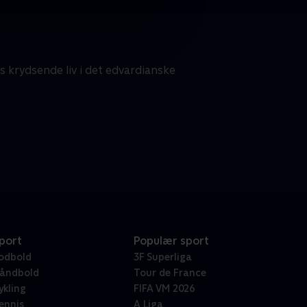
s krydsende liv i det edvardianske
port
Populær sport
odbold
3F Superliga
åndbold
Tour de France
ykling
FIFA VM 2026
ennis
A Liga