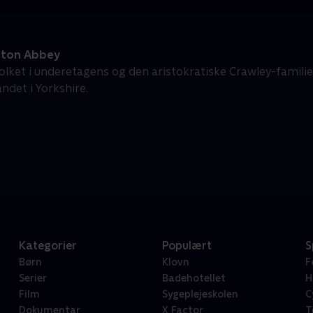
ton Abbey
olket i underetagens og den aristokratiske Crawley-familie
ndet i Yorkshire.
Kategorier
Populært
S
Børn
Klovn
F
Serier
Badehotellet
H
Film
Sygeplejeskolen
C
Dokumentar
X Factor
T