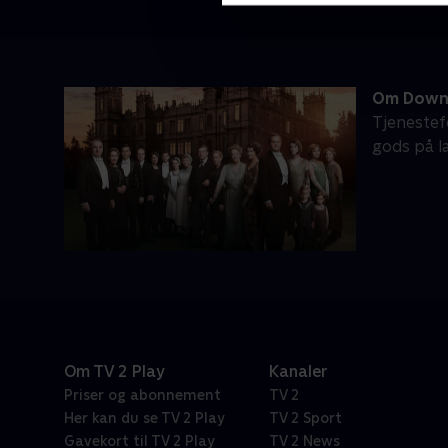
Om Down
Tjenestef
gods på la
Om TV 2 Play
Kanaler
Priser og abonnement
TV 2
Her kan du se TV 2 Play
TV 2 Sport
Gavekort til TV 2 Play
TV 2 News