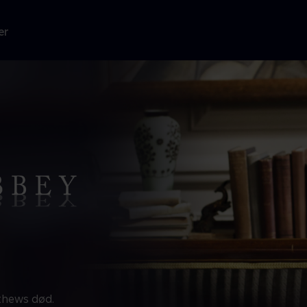
er
thews død.