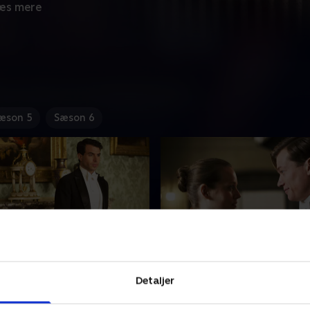
æs mere
æson 5
Sæson 6
de 3
4. Episode 4
Detaljer
ådig fest på Downton Abbey
Anna er fuld af selvbebrejde
wley-familien en chance for
at være blevet voldtaget. Hu