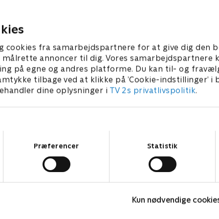
le venner. Det er dog ikke
betro sig til Bates, for hvor
rne, der opfører sig lige
reagere?
kies
ber 2022 • 47 min
20. september 2022 • 47 min
g cookies fra samarbejdspartnere for at give dig den b
l at målrette annoncer til dig. Vores samarbejdspartner
ing på egne og andres platforme. Du kan til- og fravæl
amtykke tilbage ved at klikke på ’Cookie-indstillinger’ i
handler dine oplysninger i
TV 2s privatlivspolitik
.
Samtykkevalg
Præferencer
Statistik
Fake Patient
M
Kun nødvendige cookie
Drama • 1 sæsoner
D