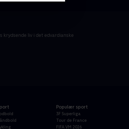
s krydsende liv i det edvardianske
port
Populær sport
odbold
3F Superliga
åndbold
Tour de France
ykling
FIFA VM 2026