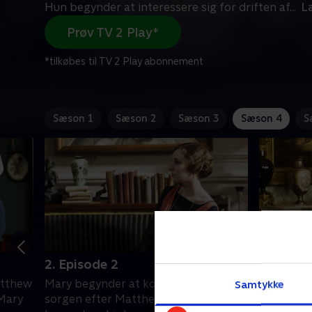
Hun begynder at interessere sig for driften af
...
L
Prøv TV 2 Play*
*tilkøbes til TV 2 Play abonnement
Sæson 1
Sæson 2
Sæson 3
Sæson 4
S
2. Episode 2
3. Episo
Matthew
Mary begynder at komme ud af
En overd
Samtykke
 Mary
sorgen efter Matthews død. Hun
giver Cra