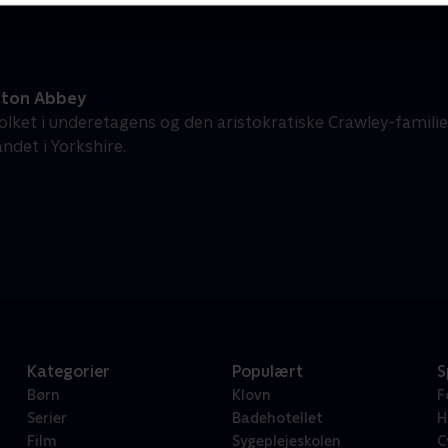
ton Abbey
olket i underetagens og den aristokratiske Crawley-familie
ndet i Yorkshire.
Kategorier
Populært
S
Børn
Klovn
F
Serier
Badehotellet
H
Film
Sygeplejeskolen
C