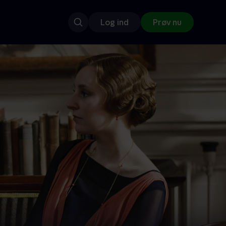
Log ind
Prøv nu