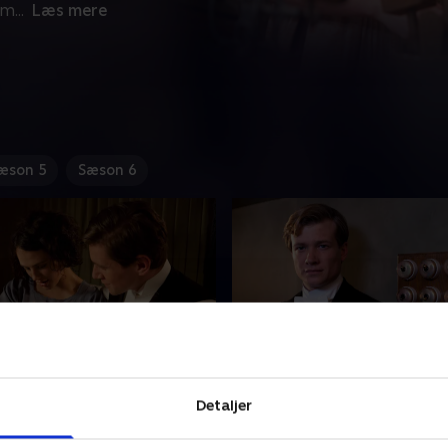
om
...
Læs mere
æson 5
Sæson 6
de 5
6. Episode 6
Detaljer
amilien venter spændt på,
Det går helt galt på Downt
art kommer en ny tilføjelse
Robert og Cora taler ikke 