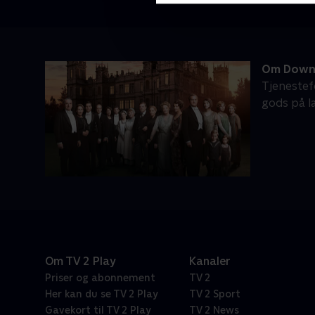
Om Down
Tjenestef
gods på la
Om TV 2 Play
Kanaler
Priser og abonnement
TV 2
Her kan du se TV 2 Play
TV 2 Sport
Gavekort til TV 2 Play
TV 2 News