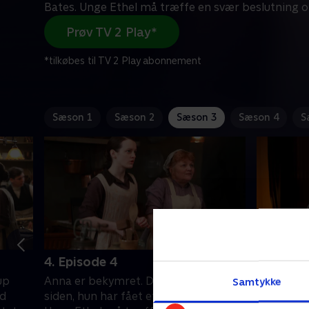
Bates. Unge Ethel må træffe en svær beslutning 
Prøv TV 2 Play*
*tilkøbes til TV 2 Play abonnement
Sæson 1
Sæson 2
Sæson 3
Sæson 4
S
4. Episode 4
5. Episo
up
Anna er bekymret. Det er længe
Crawley-f
Samtykke
ld
siden, hun har fået et brev fra Bates.
at der sn