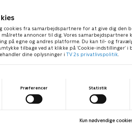
en, men da tragedien
Tjenerne undgår Matthews 
il tingene så nogensinde
Isobel, og Matthew og Robe
samme igen?
blevet uvenner.
kies
ber 2022 • 47 min
20. september 2022 • 47 min
g cookies fra samarbejdspartnere for at give dig den b
l at målrette annoncer til dig. Vores samarbejdspartner
ing på egne og andres platforme. Du kan til- og fravæl
amtykke tilbage ved at klikke på ’Cookie-indstillinger’ i
handler dine oplysninger i
TV 2s privatlivspolitik
.
Samtykkevalg
Præferencer
Statistik
Fake Patient
M
Kun nødvendige cookie
Drama • 1 sæsoner
D