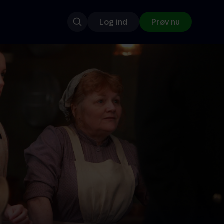
Log ind
Prøv nu