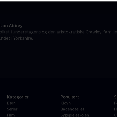
ton Abbey
olket i underetagens og den aristokratiske Crawley-familie
ndet i Yorkshire.
Kategorier
Populært
S
Børn
Klovn
F
Serier
Badehotellet
H
Film
Sygeplejeskolen
C