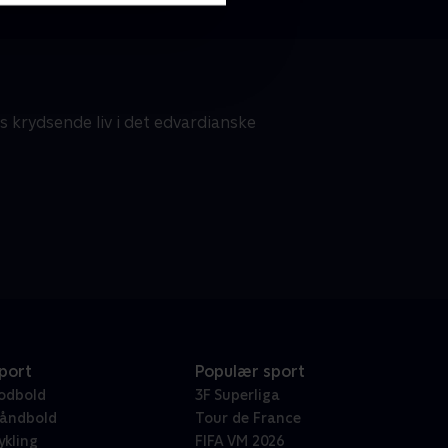
s krydsende liv i det edvardianske
port
Populær sport
odbold
3F Superliga
åndbold
Tour de France
ykling
FIFA VM 2026