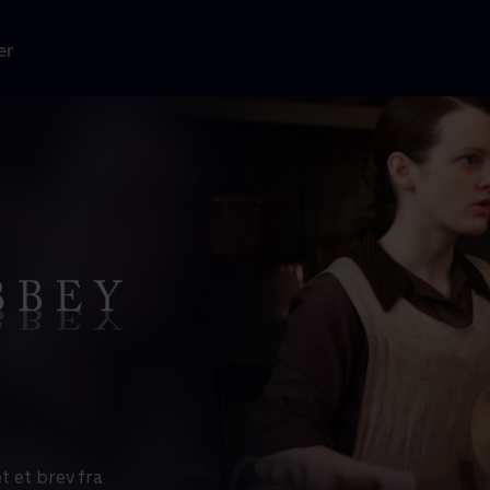
er
t et brev fra