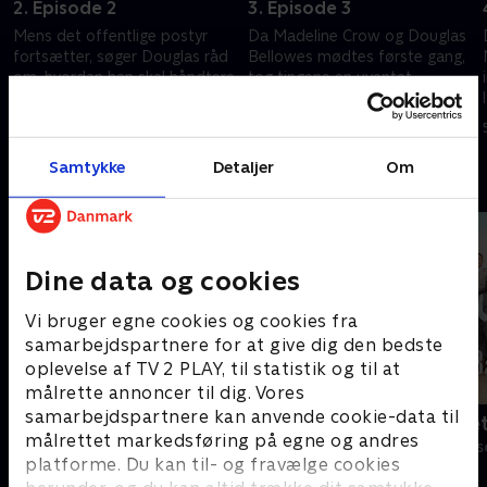
2. Episode 2
3. Episode 3
Mens det offentlige postyr
Da Madeline Crow og Douglas
fortsætter, søger Douglas råd
Bellowes mødtes første gang,
om, hvordan han skal håndtere
tog tingene en uventet
de mange spørgsmål
drejning. Tre år senere kan
fortiden være med til at
5. september 2024 • 41 min
5. september 2024 • 40 min
påvirke nutiden
Samtykke
Detaljer
Om
Andre så også
Dine data og cookies
Vi bruger egne cookies og cookies fra
samarbejdspartnere for at give dig den bedste
oplevelse af TV 2 PLAY, til statistik og til at
målrette annoncer til dig. Vores
samarbejdspartnere kan anvende cookie-data til
Klovn
Badehotelle
målrettet markedsføring på egne og andres
Komedie • 11 sæsoner
Drama • 10 sæs
platforme. Du kan til- og fravælge cookies