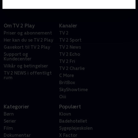
Om TV 2 Play
Kanaler
Priser og abonnement
TV 2
Her kan du se TV 2 Play
TV 2 Sport
Gavekort til TV 2 Play
TV 2 News
Support og
TV 2 Echo
Kundecenter
TV 2 Fri
Vilkår og betingelser
TV 2 Charlie
TV 2 NEWS i offentligt
C More
rum
BritBox
SkyShowtime
Oiii
Kategorier
Populært
Børn
Klovn
Serier
Badehotellet
Film
Sygeplejeskolen
Dokumentar
X Factor