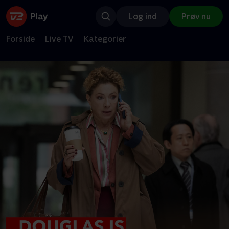
Log ind
Prøv nu
Forside
Live TV
Kategorier