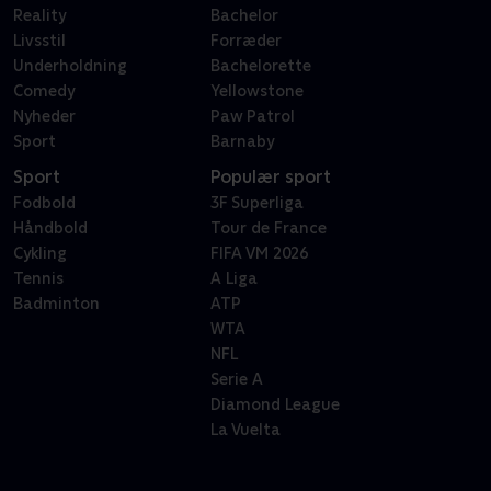
Reality
Bachelor
Livsstil
Forræder
Underholdning
Bachelorette
Comedy
Yellowstone
Nyheder
Paw Patrol
Sport
Barnaby
Sport
Populær sport
Fodbold
3F Superliga
Håndbold
Tour de France
Cykling
FIFA VM 2026
Tennis
A Liga
Badminton
ATP
WTA
NFL
Serie A
Diamond League
La Vuelta