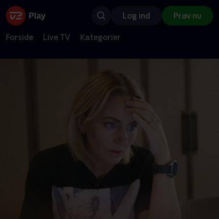
Log ind
Prøv nu
Forside
Live TV
Kategorier