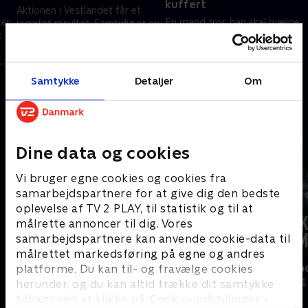
kuffert
Aktionen i Vestlandet får et
ker
En mand tror, han skal hjælpe
uventet resultat. Samtidig er en
t
en syg kvinde med at dø på et
anden aktiv dødshjælper på
hotel i Sverige. I virkeligheden
spil igen.
skal han møde journalisterne.
2. marts 2026 • 47 min
Samtykke
Detaljer
Om
9. marts 2026 • 40 min
Andre så også
Dine data og cookies
Vi bruger egne cookies og cookies fra
samarbejdspartnere for at give dig den bedste
oplevelse af TV 2 PLAY, til statistik og til at
målrette annoncer til dig. Vores
samarbejdspartnere kan anvende cookie-data til
målrettet markedsføring på egne og andres
Opråb fra sygehuset
Den falske 
platforme. Du kan til- og fravælge cookies
Dokumentar • 1 sæsoner
Dokumentar • 1
herunder, og du kan altid trække dit samtykke
tilbage ved at klikke på ’Cookie-indstillinger’ i