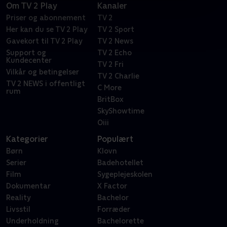
Om TV 2 Play
Kanaler
Priser og abonnement
TV 2
Her kan du se TV 2 Play
TV 2 Sport
Gavekort til TV 2 Play
TV 2 News
Support og
TV 2 Echo
Kundecenter
TV 2 Fri
Vilkår og betingelser
TV 2 Charlie
TV 2 NEWS i offentligt
C More
rum
BritBox
SkyShowtime
Oiii
Kategorier
Populært
Børn
Klovn
Serier
Badehotellet
Film
Sygeplejeskolen
Dokumentar
X Factor
Reality
Bachelor
Livsstil
Forræder
Underholdning
Bachelorette