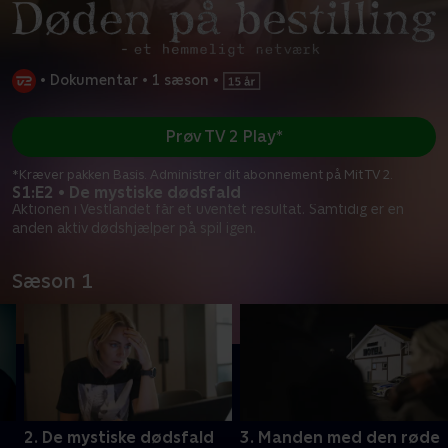
•
Dokumentar
•
1 sæson
•
Prøv TV 2 Play*
*Kræver pakken Basis. Administrer dit abonnement på Mit TV 2.
S1:E2 • De mystiske dødsfald
Aktionen i Vestlandet får et uventet resultat. Samtidig er en
anden aktiv dødshjælper på spil igen.
Sæson 1
2. De mystiske dødsfald
3. Manden med den røde