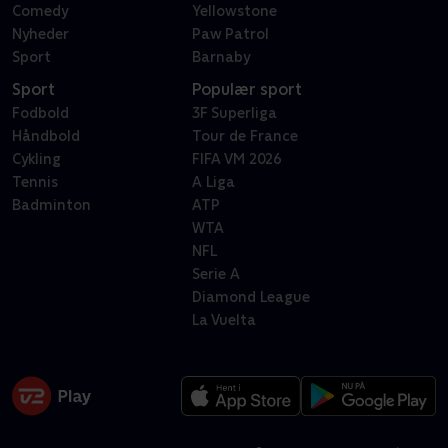
Comedy
Yellowstone
Nyheder
Paw Patrol
Sport
Barnaby
Sport
Populær sport
Fodbold
3F Superliga
Håndbold
Tour de France
Cykling
FIFA VM 2026
Tennis
A Liga
Badminton
ATP
WTA
NFL
Serie A
Diamond League
La Vuelta