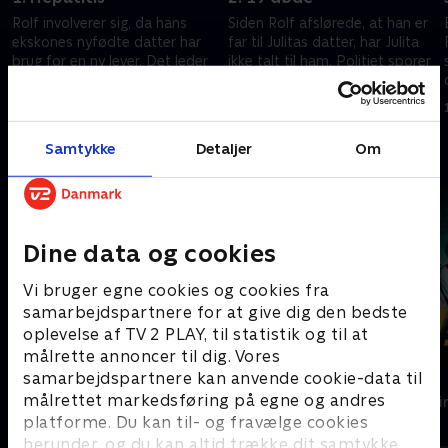
Rolf involverer sig, da hans
Siden Rolf afslørede, at han er
ekskones nyfødte datter har
far til Julitas datter, har Julita
brug for en ny lever. Det leder
ikke talt til ham. Politiet sporer
ham og hans kollega, Neel, til
et opkald fra en
et makabert fund af døde
menneskehandler til
18. december 2022 • 44 min
25. december 2022 • 40 min
migranter.
erhvervsmanden Hoxa.
Samtykke
Detaljer
Om
Andre så også
Dine data og cookies
Vi bruger egne cookies og cookies fra
samarbejdspartnere for at give dig den bedste
oplevelse af TV 2 PLAY, til statistik og til at
målrette annoncer til dig. Vores
samarbejdspartnere kan anvende cookie-data til
Hvide Sande
Graverne
målrettet markedsføring på egne og andres
Krimi & Spænding • 2 sæsoner
Krimi & Spændi
platforme. Du kan til- og fravælge cookies
herunder, og du kan altid trække dit samtykke