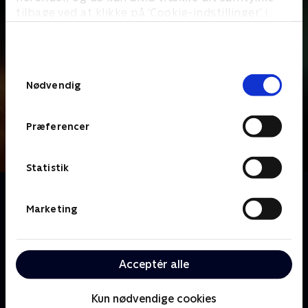
tilbage ved at klikke på ’Cookie-indstillinger’ i
bunden af siden. Læs mere om hvordan TV 2
behandler dine oplysninger i
TV 2s privatlivspolitik
.
Samtykkevalg
Nødvendig
Præferencer
Statistik
Om DNA
Anders W. Berthelsen spiller betjenten Rolf, hvis
Marketing
datter forsvandt på mystisk vis i forbindelse med en
sag, som han arbejdede på om en anden kidnappet
pige. Da det viser sig, at der er systemfejl i
Acceptér alle
Rigspolitiets DNA-register, genoptages den gamle
sag, og Rolf bliver igen involveret. Men han har en
Kun nødvendige cookies
skjult dagsorden: Han håber endelig at finde ud af,