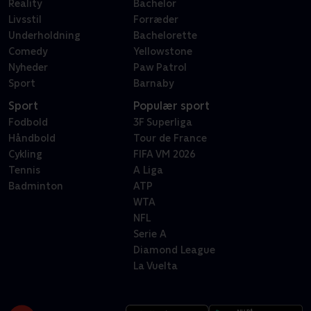
Reality
Bachelor
Livsstil
Forræder
Underholdning
Bachelorette
Comedy
Yellowstone
Nyheder
Paw Patrol
Sport
Barnaby
Sport
Populær sport
Fodbold
3F Superliga
Håndbold
Tour de France
Cykling
FIFA VM 2026
Tennis
A Liga
Badminton
ATP
WTA
NFL
Serie A
Diamond League
La Vuelta