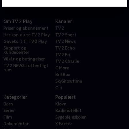
hvad der skete med hans egen datter.
Om TV 2 Play
Kanaler
Priser og abonnement
TV 2
Her kan du se TV 2 Play
TV 2 Sport
Gavekort til TV 2 Play
TV 2 News
Support og
TV 2 Echo
Kundecenter
TV 2 Fri
Vilkår og betingelser
TV 2 Charlie
TV 2 NEWS i offentligt
C More
rum
BritBox
SkyShowtime
Oiii
Kategorier
Populært
Børn
Klovn
Serier
Badehotellet
Film
Sygeplejeskolen
Dokumentar
X Factor