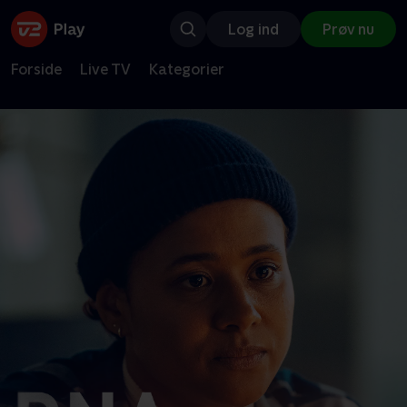
Log ind
Prøv nu
Forside
Live TV
Kategorier