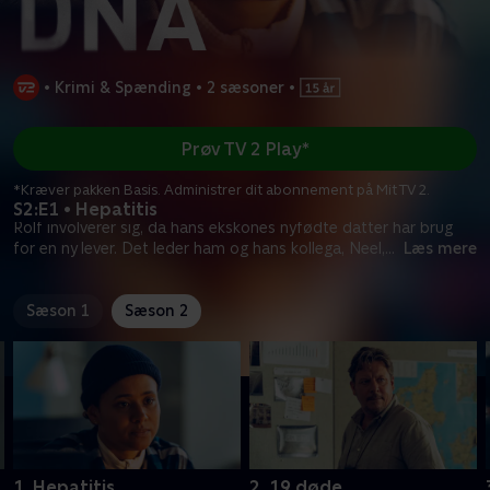
•
Krimi & Spænding
•
2 sæsoner
•
Prøv TV 2 Play*
*Kræver pakken Basis. Administrer dit abonnement på Mit TV 2.
S2:E1 • Hepatitis
Rolf involverer sig, da hans ekskones nyfødte datter har brug
for en ny lever. Det leder ham og hans kollega, Neel,
...
Læs mere
Sæson 1
Sæson 2
1. Hepatitis
2. 19 døde