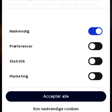
tilbage ved at klikke på ’Cookie-indstillinger’ i
bunden af siden. Læs mere om hvordan TV 2
behandler dine oplysninger i
TV 2s privatlivspolitik
.
Samtykkevalg
Nødvendig
Præferencer
Statistik
Om DNA
Anders W. Berthelsen spiller betjenten Rolf, hvis
Marketing
datter forsvandt på mystisk vis i forbindelse med en
sag, som han arbejdede på om en anden kidnappet
pige. Da det viser sig, at der er systemfejl i
Acceptér alle
Rigspolitiets DNA-register, genoptages den gamle
sag, og Rolf bliver igen involveret. Men han har en
Kun nødvendige cookies
skjult dagsorden: Han håber endelig at finde ud af,