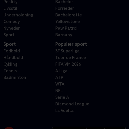
Reality
Bachelor
Livsstil
Forræder
Underholdning
Bachelorette
Comedy
Yellowstone
Nyheder
Paw Patrol
Sport
Barnaby
Sport
Populær sport
Fodbold
3F Superliga
Håndbold
Tour de France
Cykling
FIFA VM 2026
Tennis
A Liga
Badminton
ATP
WTA
NFL
Serie A
Diamond League
La Vuelta