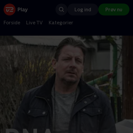
Log ind
Prøv nu
Forside
Live TV
Kategorier