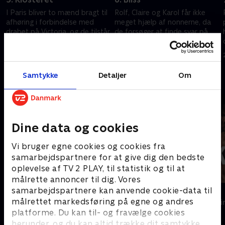
I Paris bliver to mænd bragt til
Rolf, Claire og Karol får ikke
afhøring i forbindelse med
meget hjælp af nonnerne, da
drabet på Victoria, og de tilstår
de forsøger at finde svar på
at have betalt hende for at
klosteret i Polen, men Rolf får
være surrogatmor.
alligevel fat i værdifuldt
6. oktober 2019 • 40 min
14. oktober 2019 • 40 min
materiale.
Samtykke
Detaljer
Om
Andre så også
Dine data og cookies
Vi bruger egne cookies og cookies fra
samarbejdspartnere for at give dig den bedste
oplevelse af TV 2 PLAY, til statistik og til at
målrette annoncer til dig. Vores
samarbejdspartnere kan anvende cookie-data til
Hvide Sande
Kriger
målrettet markedsføring på egne og andres
Krimi & Spænding • 2 sæsoner
Krimi & Spændi
platforme. Du kan til- og fravælge cookies
herunder, og du kan altid trække dit samtykke