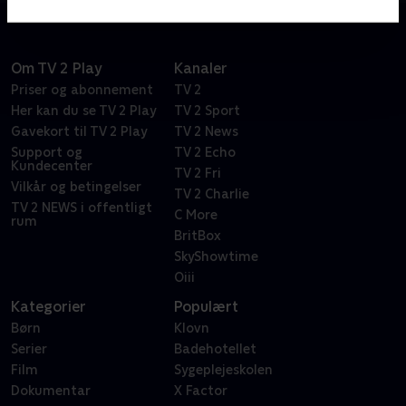
hvad der skete med hans egen datter.
Om TV 2 Play
Kanaler
Priser og abonnement
TV 2
Her kan du se TV 2 Play
TV 2 Sport
Gavekort til TV 2 Play
TV 2 News
Support og
TV 2 Echo
Kundecenter
TV 2 Fri
Vilkår og betingelser
TV 2 Charlie
TV 2 NEWS i offentligt
C More
rum
BritBox
SkyShowtime
Oiii
Kategorier
Populært
Børn
Klovn
Serier
Badehotellet
Film
Sygeplejeskolen
Dokumentar
X Factor