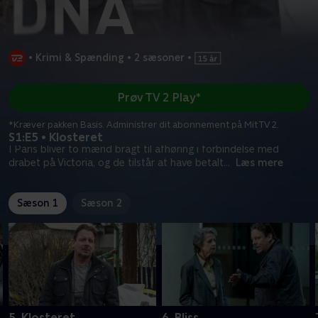
•
Krimi & Spænding
•
2 sæsoner
•
Prøv TV 2 Play*
*Kræver pakken Basis. Administrer dit abonnement på Mit TV 2.
S1:E5 • Klosteret
I Paris bliver to mænd bragt til afhøring i forbindelse med
drabet på Victoria, og de tilstår at have betalt
...
Læs mere
Sæson 1
Sæson 2
5. Klosteret
6. Bliss