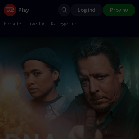
Log ind
Prøv nu
Forside
Live TV
Kategorier