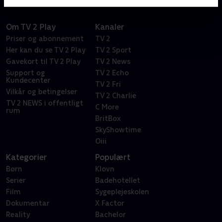
hvad der skete med hans egen datter.
Om TV 2 Play
Kanaler
Priser og abonnement
TV 2
Her kan du se TV 2 Play
TV 2 Sport
Gavekort til TV 2 Play
TV 2 News
Support og
TV 2 Echo
Kundecenter
TV 2 Fri
Vilkår og betingelser
TV 2 Charlie
TV 2 NEWS i offentligt
C More
rum
BritBox
SkyShowtime
Oiii
Kategorier
Populært
Børn
Klovn
Serier
Badehotellet
Film
Sygeplejeskolen
Dokumentar
X Factor
Reality
Bachelor