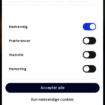
tilbage ved at klikke på ’Cookie-indstillinger’ i
bunden af siden. Læs mere om hvordan TV 2
behandler dine oplysninger i
TV 2s privatlivspolitik
.
Samtykkevalg
Nødvendig
Præferencer
Statistik
Om DNA
Anders W. Berthelsen spiller betjenten Rolf, hvis
Marketing
datter forsvandt på mystisk vis i forbindelse med en
sag, som han arbejdede på om en anden kidnappet
pige. Da det viser sig, at der er systemfejl i
Acceptér alle
Rigspolitiets DNA-register, genoptages den gamle
sag, og Rolf bliver igen involveret. Men han har en
Kun nødvendige cookies
skjult dagsorden: Han håber endelig at finde ud af,