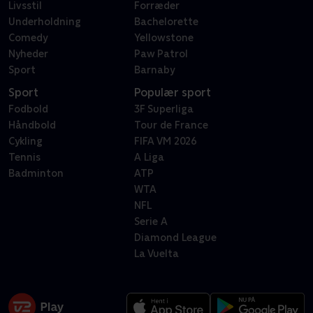
Livsstil
Forræder
Underholdning
Bachelorette
Comedy
Yellowstone
Nyheder
Paw Patrol
Sport
Barnaby
Sport
Populær sport
Fodbold
3F Superliga
Håndbold
Tour de France
Cykling
FIFA VM 2026
Tennis
A Liga
Badminton
ATP
WTA
NFL
Serie A
Diamond League
La Vuelta