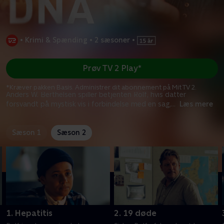
•
Krimi & Spænding
•
2 sæsoner
•
Prøv TV 2 Play*
*Kræver pakken Basis. Administrer dit abonnement på Mit TV 2.
Anders W. Berthelsen spiller betjenten Rolf, hvis datter
forsvandt på mystisk vis i forbindelse med en sag,
...
Læs mere
Sæson 1
Sæson 2
1. Hepatitis
2. 19 døde