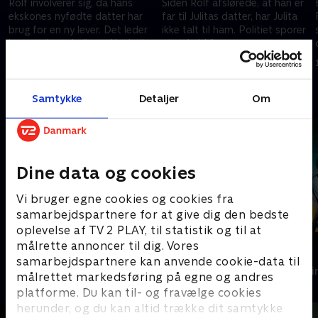
Rolf involverer sig, da hans
Siden Rolf afslørede, at han er
ekskones nyfødte datter har
far til Julitas datter, har Julita
brug for en ny lever. Det leder
ikke talt til ham. Politiet sporer
ham og hans kollega, Neel, til
et opkald fra en
et makabert fund af døde
menneskehandler til
18. december 2022 • 44 min
25. december 2022 • 40 min
migranter.
erhvervsmanden Hoxa.
Andre så også
Samtykke
Detaljer
Om
Dine data og cookies
Vi bruger egne cookies og cookies fra
samarbejdspartnere for at give dig den bedste
oplevelse af TV 2 PLAY, til statistik og til at
målrette annoncer til dig. Vores
Hvide Sande
Graverne
samarbejdspartnere kan anvende cookie-data til
Krimi & Spænding • 2 sæsoner
Krimi & Spændi
målrettet markedsføring på egne og andres
platforme. Du kan til- og fravælge cookies
herunder, og du kan altid trække dit samtykke