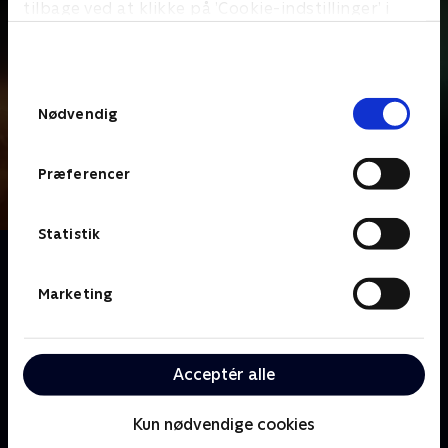
tilbage ved at klikke på ’Cookie-indstillinger’ i
bunden af siden. Læs mere om hvordan TV 2
behandler dine oplysninger i
TV 2s privatlivspolitik
.
Samtykkevalg
Nødvendig
Præferencer
Statistik
Om DNA
Anders W. Berthelsen spiller betjenten Rolf, hvis
Marketing
datter forsvandt på mystisk vis i forbindelse med en
sag, som han arbejdede på om en anden kidnappet
pige. Da det viser sig, at der er systemfejl i
Acceptér alle
Rigspolitiets DNA-register, genoptages den gamle
sag, og Rolf bliver igen involveret. Men han har en
Kun nødvendige cookies
skjult dagsorden: Han håber endelig at finde ud af,