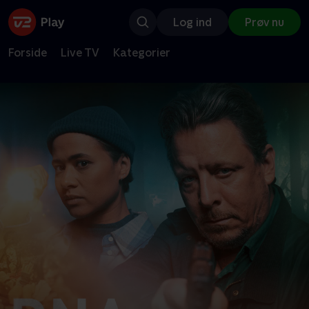
Log ind
Prøv nu
Forside
Live TV
Kategorier