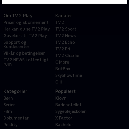
hvad der skete med hans egen datter.
Om TV 2 Play
Kanaler
Priser og abonnement
TV 2
Her kan du se TV 2 Play
TV 2 Sport
Gavekort til TV 2 Play
TV 2 News
Support og
TV 2 Echo
Kundecenter
TV 2 Fri
Vilkår og betingelser
TV 2 Charlie
TV 2 NEWS i offentligt
C More
rum
BritBox
SkyShowtime
Oiii
Kategorier
Populært
Børn
Klovn
Serier
Badehotellet
Film
Sygeplejeskolen
Dokumentar
X Factor
Reality
Bachelor