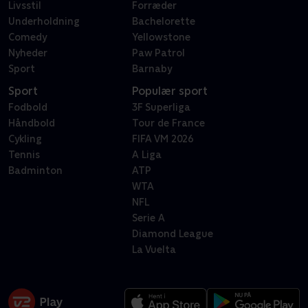
Livsstil
Forræder
Underholdning
Bachelorette
Comedy
Yellowstone
Nyheder
Paw Patrol
Sport
Barnaby
Sport
Populær sport
Fodbold
3F Superliga
Håndbold
Tour de France
Cykling
FIFA VM 2026
Tennis
A Liga
Badminton
ATP
WTA
NFL
Serie A
Diamond League
La Vuelta