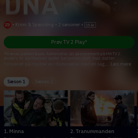
•
Krimi & Spænding
•
2 sæsoner
•
Prøv TV 2 Play*
*Kræver pakken Basis. Administrer dit abonnement på Mit TV 2.
Anders W. Berthelsen spiller betjenten Rolf, hvis datter
forsvandt på mystisk vis i forbindelse med en sag,
...
Læs mere
Sæson 1
Sæson 2
1. Minna
2. Tranummanden