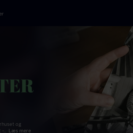
er
erhuset og
 -
...
Læs mere