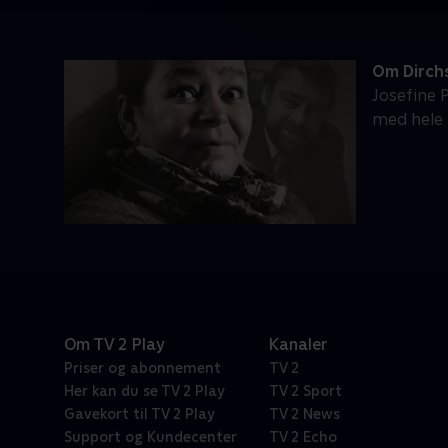
Om Dirch
Josefine 
med hele l
Om TV 2 Play
Kanaler
Priser og abonnement
TV 2
Her kan du se TV 2 Play
TV 2 Sport
Gavekort til TV 2 Play
TV 2 News
Support og Kundecenter
TV 2 Echo