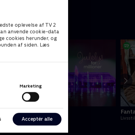
edste oplevelse af TV 2
e kan anvende cookie-data
ge cookies herunder, og
 bunden af siden. Læs
Marketing
ulelys for millioner
Fanta
022 • Livsstil • 46 min
Livssti
s
Acceptér alle