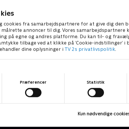
26 • 27 min
14. maj 2026 • 31 min
kies
g cookies fra samarbejdspartnere for at give dig den b
l at målrette annoncer til dig. Vores samarbejdspartner
ing på egne og andres platforme. Du kan til- og fravæl
amtykke tilbage ved at klikke på ’Cookie-indstillinger’ i
handler dine oplysninger i
TV 2s privatlivspolitik
.
Samtykkevalg
Præferencer
Statistik
Jul på slottet - Warwick
J
2020 • Livsstil • 46 min
2
Kun nødvendige cookie