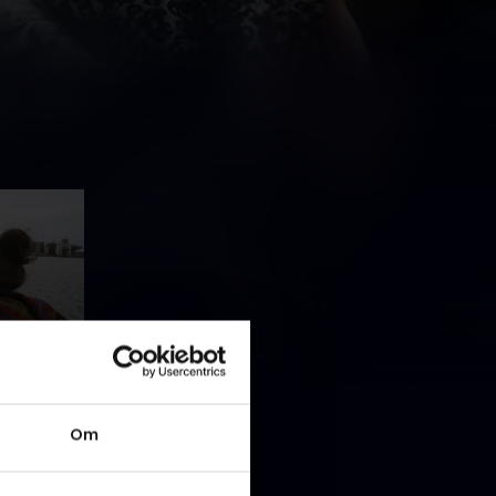
 Josefine
Om
t en helt
y