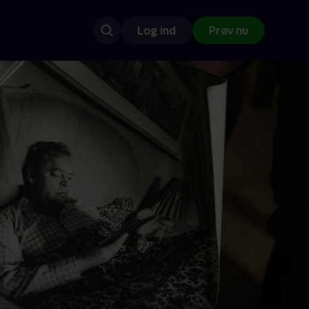
Log ind
Prøv nu