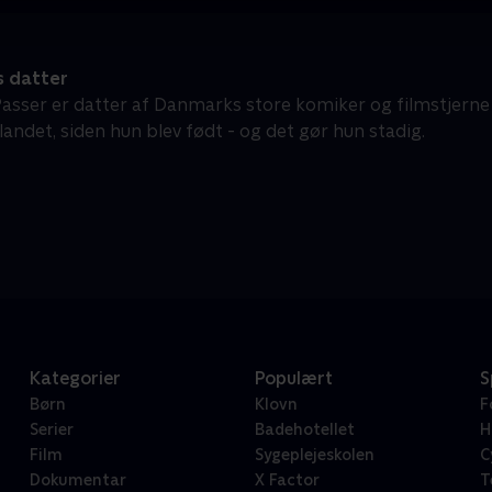
s datter
Passer er datter af Danmarks store komiker og filmstjerne D
andet, siden hun blev født - og det gør hun stadig.
Kategorier
Populært
S
Børn
Klovn
F
Serier
Badehotellet
H
Film
Sygeplejeskolen
C
Dokumentar
X Factor
T