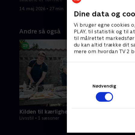
berømte far.
14. maj 2026 • 27 min
14. maj 20
Dine data og coo
Vi bruger egne cookies o
Andre så også
PLAY, til statistik og ti
til målrettet markedsfør
du kan altid trække dit s
mere om hvordan TV 2 be
Nødvendig
Kilden til kærlighed
Livsstil • 1 sæsoner