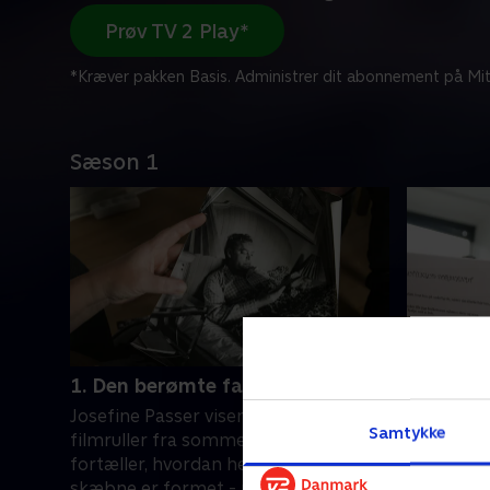
Prøv TV 2 Play*
*Kræver pakken Basis. Administrer dit abonnement på Mit
Sæson 1
1. Den berømte far
2. Skils
Josefine Passer viser private
Dirch Pass
Samtykke
filmruller fra sommerhuset og
mor i 197
fortæller, hvordan hendes liv og
tomhed og
skæbne er formet - med og uden sin
gik helt g