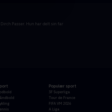
irch Passer. Hun har delt sin far
port
Populær sport
odbold
3F Superliga
åndbold
Tour de France
ykling
FIFA VM 2026
ennis
A Liga