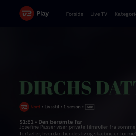
Forside
Live TV
Kategori
•
Livsstil
•
1 sæson
•
S1:E1 • Den berømte far
Josefine Passer viser private filmruller fra somm
fortæller, hvordan hendes liv og skæbne er formet