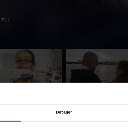
 TV 2.
missen
3. En helt ny begyndelse
er blev skilt fra Josefines
Efter en svær periode fandt
Detaljer
6, og det skabte en stor
Passer ro og erkendelse sam
 rodløshed hos hende. Det
ny begyndelse i Nørresundb
alt, da Dirch døde i 1980.
sammen med sin soulmate.