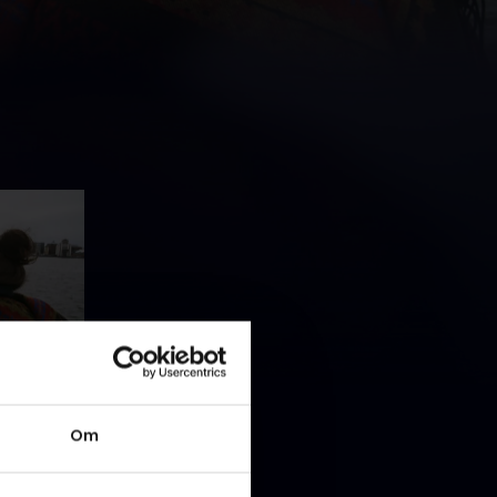
 Josefine
Om
t en helt
y