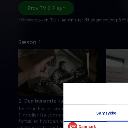
Prøv TV 2 Play*
*Kræver pakken Basis. Administrer dit abonnement på Mit
Sæson 1
1. Den berømte far
2. Skils
Josefine Passer viser private
Dirch Pass
Samtykke
filmruller fra sommerhuset og
mor i 197
fortæller, hvordan hendes liv og
tomhed og
skæbne er formet - med og uden sin
gik helt g