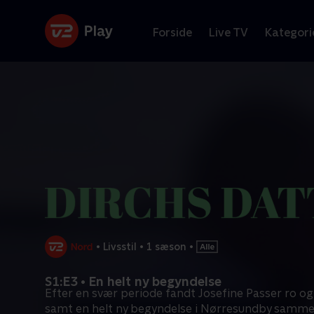
Forside
Live TV
Kategori
•
Livsstil
•
1 sæson
•
S1:E3 • En helt ny begyndelse
Efter en svær periode fandt Josefine Passer ro o
samt en helt ny begyndelse i Nørresundby samm