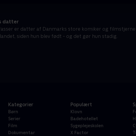
s datter
Passer er datter af Danmarks store komiker og filmstjerne D
andet, siden hun blev født - og det gør hun stadig.
Kategorier
Populært
S
Børn
Klovn
F
Serier
Badehotellet
H
Film
Sygeplejeskolen
C
Dokumentar
X Factor
T