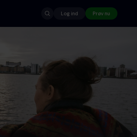
Log ind
Prøv nu