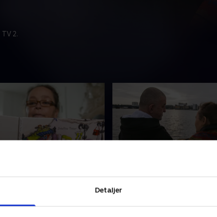
 TV 2.
missen
3. En helt ny begyndelse
er blev skilt fra Josefines
Efter en svær periode fandt
Detaljer
6, og det skabte en stor
Passer ro og erkendelse sam
 rodløshed hos hende. Det
ny begyndelse i Nørresundb
alt, da Dirch døde i 1980.
sammen med sin soulmate.