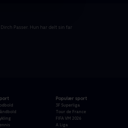
irch Passer. Hun har delt sin far
port
Populær sport
odbold
3F Superliga
åndbold
Tour de France
ykling
FIFA VM 2026
ennis
A Liga