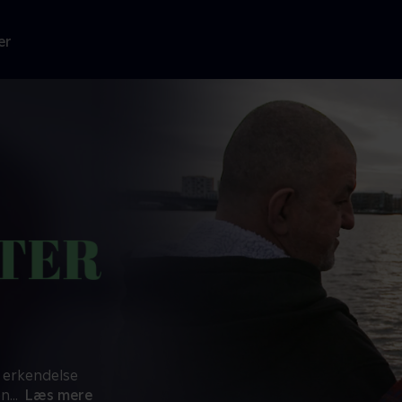
er
g erkendelse
en
...
Læs mere