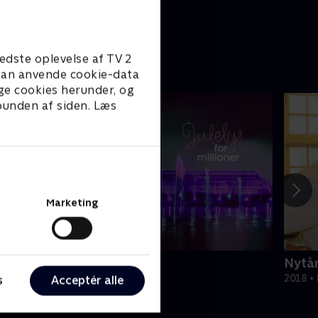
edste oplevelse af TV 2
e kan anvende cookie-data
ge cookies herunder, og
 bunden af siden. Læs
Marketing
ulelys for millioner
Nytår
022 • Livsstil • 46 min
2018 • 
s
Acceptér alle