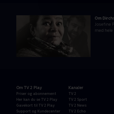
Om Dirch
Josefine 
med hele l
Om TV 2 Play
Kanaler
Priser og abonnement
TV 2
Her kan du se TV 2 Play
TV 2 Sport
Gavekort til TV 2 Play
TV 2 News
Support og Kundecenter
TV 2 Echo