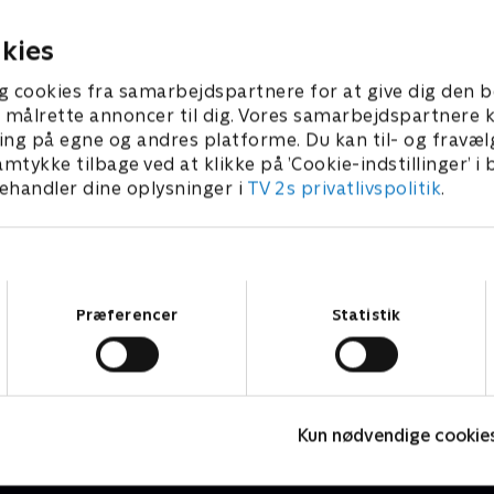
26 • 27 min
14. maj 2026 • 31 min
kies
g cookies fra samarbejdspartnere for at give dig den b
l at målrette annoncer til dig. Vores samarbejdspartner
ing på egne og andres platforme. Du kan til- og fravæl
amtykke tilbage ved at klikke på ’Cookie-indstillinger’ i
handler dine oplysninger i
TV 2s privatlivspolitik
.
Samtykkevalg
Præferencer
Statistik
Det rullende auktionshus
J
Livsstil • 3 sæsoner
2
Kun nødvendige cookie