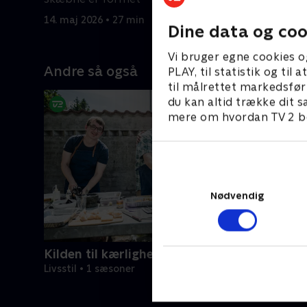
berømte far.
14. maj 2026 • 27 min
14. maj 20
Dine data og coo
Vi bruger egne cookies o
Andre så også
PLAY, til statistik og ti
til målrettet markedsfør
du kan altid trække dit s
mere om hvordan TV 2 be
Nødvendig
Kilden til kærlighed
Livsstil • 1 sæsoner