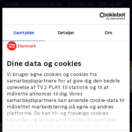
filmruller fra sommerhuset og
Josefines mor i 1976, og det
fortæller, hvordan hendes liv og
skabte en stor tomhed og
skæbne er formet - med og
rodløshed hos hende. Det gik
uden sin berømte far.
helt galt, da Dirch døde i 1980.
14. maj 2026 • 27 min
14. maj 2026 • 27 min
Samtykke
Detaljer
Om
Andre så også
Dine data og cookies
Vi bruger egne cookies og cookies fra
samarbejdspartnere for at give dig den bedste
oplevelse af TV 2 PLAY, til statistik og til at
målrette annoncer til dig. Vores
samarbejdspartnere kan anvende cookie-data til
Kilden til kærlighed
Det rullende
målrettet markedsføring på egne og andres
Livsstil • 1 sæsoner
Livsstil • 3 sæs
platforme. Du kan til- og fravælge cookies
herunder, og du kan altid trække dit samtykke
tilbage ved at klikke på ’Cookie-indstillinger’ i