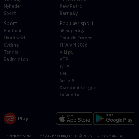
Nyheder
Paw Patrol
Sport
Barnaby
Sport
Populær sport
Fodbold
3F Superliga
Håndbold
Tour de France
Cykling
FIFA VM 2026
Tennis
A Liga
Badminton
ATP
WTA
NFL
Serie A
Diamond League
La Vuelta
Privatlivspolitik
Cookie-indstillinger
©
2026
TV 2 DANMARK A/S