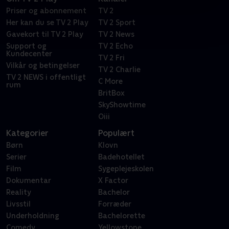
Priser og abonnement
TV 2
Her kan du se TV 2 Play
TV 2 Sport
Gavekort til TV 2 Play
TV 2 News
Support og
TV 2 Echo
Kundecenter
TV 2 Fri
Vilkår og betingelser
TV 2 Charlie
TV 2 NEWS i offentligt
C More
rum
BritBox
SkyShowtime
Oiii
Kategorier
Populært
Børn
Klovn
Serier
Badehotellet
Film
Sygeplejeskolen
Dokumentar
X Factor
Reality
Bachelor
Livsstil
Forræder
Underholdning
Bachelorette
Comedy
Yellowstone