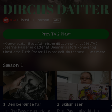
•
Livsstil
•
1 sæson
•
Prøv TV 2 Play*
*Kræver pakken Basis. Administrer dit abonnement på Mit TV 2.
Josefine Passer er datter af Danmarks store komiker og
filmstjerne Dirch Passer. Hun har delt sin far med
...
Læs mere
Sæson 1
1. Den berømte far
2. Skilsmissen
Josefine Passer viser private
Dirch Passer blev skilt fra