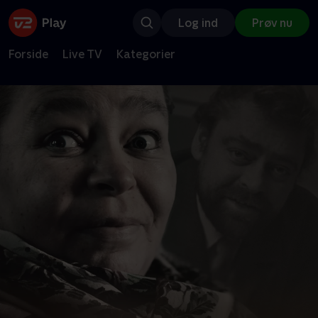
Log ind
Prøv nu
Forside
Live TV
Kategorier