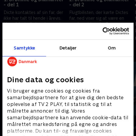
- del 1
- del 2
Dicte kontaktes af sin far, der
Flugtbilisten, der kørte Dictes
ikke har talt til hende i årevis.
far, ned viser sig at være en
Han vil fortælle hende noget,
smuk sort kvinde, Grace, som
men netop som han skal møde
kendte den myrdede pige fra
hende, rammes han af en
hotellet.
24. september 2014 • 43 min
1. oktober 2014 • 43 min
flugtbilist.
Samtykke
Detaljer
Om
Andre så også
Dine data og cookies
Vi bruger egne cookies og cookies fra
samarbejdspartnere for at give dig den bedste
oplevelse af TV 2 PLAY, til statistik og til at
målrette annoncer til dig. Vores
samarbejdspartnere kan anvende cookie-data til
Klovn
Anna Pihl
målrettet markedsføring på egne og andres
Komedie • 11 sæsoner
Krimi & Spændi
platforme. Du kan til- og fravælge cookies