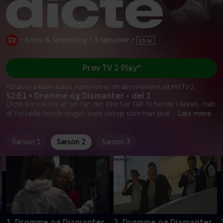
•
Krimi & Spænding
•
3 sæsoner
•
Prøv TV 2 Play*
*Kræver pakken Basis. Administrer dit abonnement på Mit TV 2.
S2:E1 • Drømme og Diamanter - del 1
Dicte kontaktes af sin far, der ikke har talt til hende i årevis. Han
vil fortælle hende noget, men netop som han skal
...
Læs mere
Sæson 1
Sæson 2
Sæson 3
1. Drømme og Diamanter
2. Drømme og Diamanter