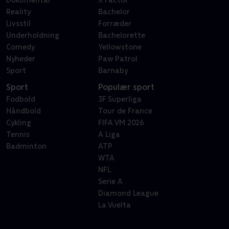
Reality
Bachelor
Livsstil
Forræder
Underholdning
Bachelorette
Comedy
Yellowstone
Nyheder
Paw Patrol
Sport
Barnaby
Sport
Populær sport
Fodbold
3F Superliga
Håndbold
Tour de France
Cykling
FIFA VM 2026
Tennis
A Liga
Badminton
ATP
WTA
NFL
Serie A
Diamond League
La Vuelta