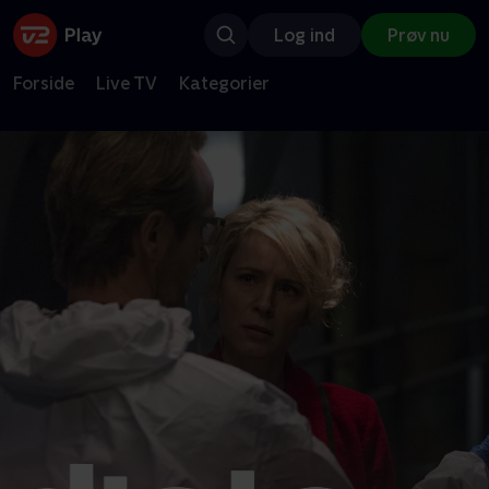
Log ind
Prøv nu
Forside
Live TV
Kategorier