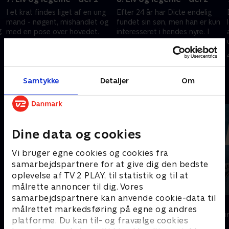
I et krat findes liget af en ung
Efter 24 år har Dicte endelig
mand - nøgent, mishandlet og
fundet sin søn, men han er kun
g
med en pose over hovedet.
interesseret i hendes nyre. I
Politiet tror først på et
Arne Bays lejlighed finder
seksuelt motiv, men ligets øjne
politiet bevis på, at Bay
18. februar 2013 • 45 min
25. februar 2013 • 45 min
mangler. .
myrdede Michael.
Samtykke
Detaljer
Om
Andre så også
Dine data og cookies
Vi bruger egne cookies og cookies fra
samarbejdspartnere for at give dig den bedste
oplevelse af TV 2 PLAY, til statistik og til at
målrette annoncer til dig. Vores
samarbejdspartnere kan anvende cookie-data til
Klovn
Anna Pihl
målrettet markedsføring på egne og andres
Komedie • 11 sæsoner
Krimi & Spændi
platforme. Du kan til- og fravælge cookies