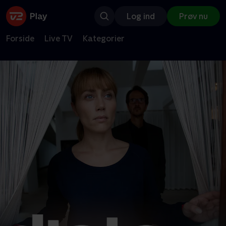
Log ind
Prøv nu
Forside
Live TV
Kategorier