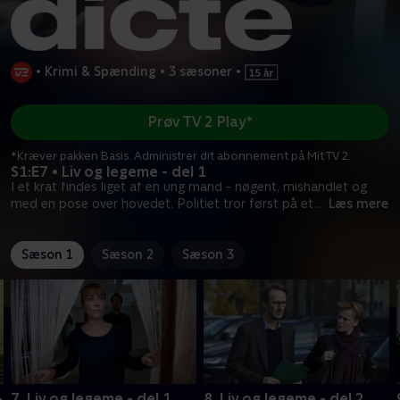
•
Krimi & Spænding
•
3 sæsoner
•
Prøv TV 2 Play*
*Kræver pakken Basis. Administrer dit abonnement på Mit TV 2.
S1:E7 • Liv og legeme - del 1
I et krat findes liget af en ung mand - nøgent, mishandlet og
med en pose over hovedet. Politiet tror først på et
...
Læs mere
Sæson 1
Sæson 2
Sæson 3
-
7. Liv og legeme - del 1
8. Liv og legeme - del 2