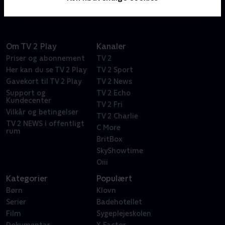
bestsellerforfatteren Elsebeth Egholms romaner.
Om TV 2 Play
Kanaler
Priser og abonnement
TV 2
Her kan du se TV 2 Play
TV 2 Sport
Gavekort til TV 2 Play
TV 2 News
Support og
TV 2 Echo
Kundecenter
TV 2 Fri
Vilkår og betingelser
TV 2 Charlie
TV 2 NEWS i offentligt
C More
rum
BritBox
SkyShowtime
Oiii
Kategorier
Populært
Børn
Klovn
Serier
Badehotellet
Film
Sygeplejeskolen
Dokumentar
X Factor