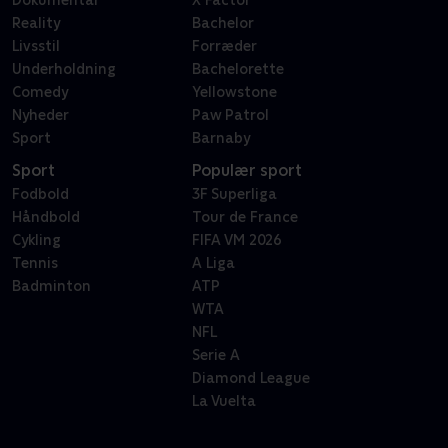
Reality
Bachelor
Livsstil
Forræder
Underholdning
Bachelorette
Comedy
Yellowstone
Nyheder
Paw Patrol
Sport
Barnaby
Sport
Populær sport
Fodbold
3F Superliga
Håndbold
Tour de France
Cykling
FIFA VM 2026
Tennis
A Liga
Badminton
ATP
WTA
NFL
Serie A
Diamond League
La Vuelta