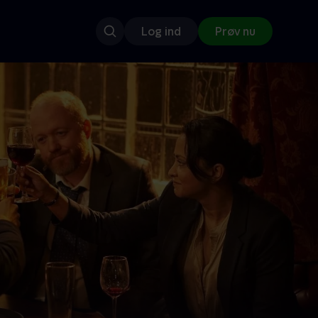
Log ind
Prøv nu