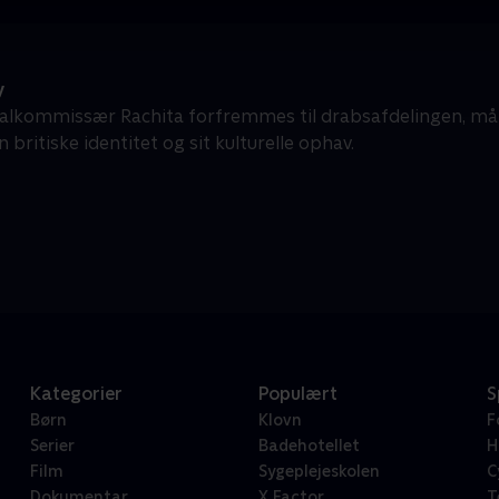
y
alkommissær Rachita forfremmes til drabsafdelingen, må 
 britiske identitet og sit kulturelle ophav.
Kategorier
Populært
S
Børn
Klovn
F
Serier
Badehotellet
H
Film
Sygeplejeskolen
C
Dokumentar
X Factor
T