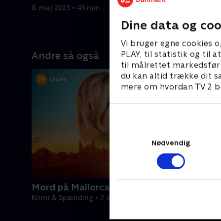
mordet på
8. maj 2023 • 45 min
bandelede
25. septem
Dine data og coo
Vi bruger egne cookies o
PLAY, til statistik og ti
Andre så også
til målrettet markedsfør
du kan altid trække dit s
mere om hvordan TV 2 be
Nødvendig
Mord på Mallorca
Krimi & Spænding • 2 sæsoner