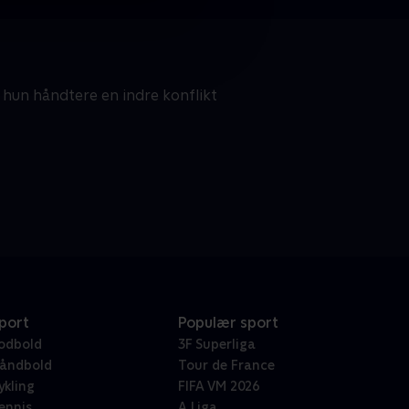
hun håndtere en indre konflikt
port
Populær sport
odbold
3F Superliga
åndbold
Tour de France
ykling
FIFA VM 2026
ennis
A Liga