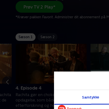
Prøv TV 2 Play*
*Kræver pakken Favorit. Administrer dit abonnement på Mi
Sæson 1
Sæson 2
4. Episode 4
1. Wrong
Rachita
Rachita gør en chokerende
To månede
Samtykke
t de
opdagelse, som både påvirker hendes
vender Rac
efterforskning og hendes privatliv.
Birmingha