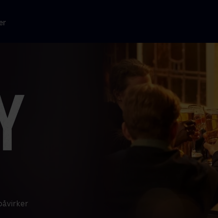
er
påvirker