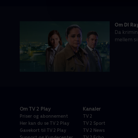
Om DI Ra
Da krimin
mellem sin
Om TV 2 Play
Kanaler
Priser og abonnement
TV 2
Her kan du se TV 2 Play
TV 2 Sport
Gavekort til TV 2 Play
TV 2 News
Support og Kundecenter
TV 2 Echo