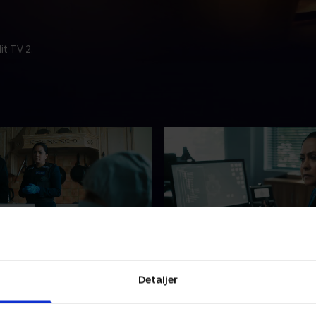
t TV 2.
 Place
2. Rivals
r efter sin suspendering
Ray slår sig sammen med N
Detaljer
hita Ray tilbage til
enhed for Særlig Kriminalite
ms politi for at efterforske
redde den hovedmistænkte 