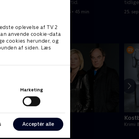
leder og
person fra sin fortid.
tidlig
25. september 2024 • 45 min
25. se
edste oplevelse af TV 2
e kan anvende cookie-data
ge cookies herunder, og
 bunden af siden. Læs
Marketing
ornyet mistanke
Kost
s
Acceptér alle
rimi & Spænding • 1 sæsoner
Krimi 