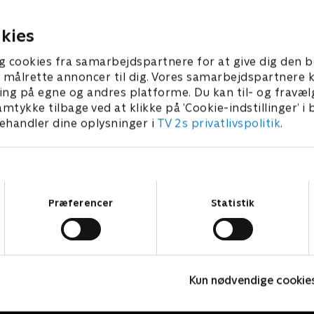
 en sygeplejerske og en
dobbeltmordet på en bande
r.
en sygeplejerske.
ber 2024 • 46 min
25. september 2024 • 45 min
kies
g cookies fra samarbejdspartnere for at give dig den b
l at målrette annoncer til dig. Vores samarbejdspartner
ing på egne og andres platforme. Du kan til- og fravæl
amtykke tilbage ved at klikke på ’Cookie-indstillinger’ i
handler dine oplysninger i
TV 2s privatlivspolitik
.
Samtykkevalg
Præferencer
Statistik
Granite Harbour
F
Kun nødvendige cookie
Krimi & Spænding • 2 sæsoner
K